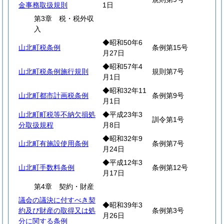
金事務取扱規則
1日
第3章 税・税外収
入
◆昭和50年6
山北町税条例
条例第15号
月27日
◆昭和57年4
山北町税条例施行規則
規則第7号
月1日
◆昭和32年11
山北町都市計画税条例
条例第9号
月1日
山北町町税等不納欠損処
◆平成23年3
訓令第1号
分取扱規程
月8日
◆昭和32年9
山北町有施設使用条例
条例第7号
月24日
◆平成12年3
山北町手数料条例
条例第12号
月17日
第4章 契約・財産
議会の議決に付すべき契
◆昭和39年3
約及び財産の取得又は処
条例第3号
月26日
分に関する条例