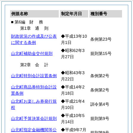
例規名称
制定年月日
種別番号
■ 第6編
財
務
第1章
通
則
財政状況の作成及び公表
◆平成13年10
条例第23号
に関する条例
月1日
◆昭和62年3
山北町補助金交付規則
規則第15号
月27日
第2章
会
計
◆昭和43年3
山北町特別会計設置条例
条例第2号
月22日
山北町商品券特別会計設
◆平成14年2
条例第2号
置条例
月18日
山北町お楽しみ券発行規
◆平成21年4
訓令第4号
程
月10日
◆平成10年5
山北町予算決算会計規則
規則第9号
月14日
山北町指定金融機関等公
◆平成9年7月
規則第9号