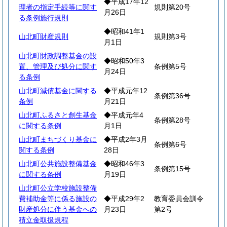
◆平成17年12
理者の指定手続等に関す
規則第20号
月26日
る条例施行規則
◆昭和41年1
山北町財産規則
規則第3号
月1日
山北町財政調整基金の設
◆昭和50年3
置、管理及び処分に関す
条例第5号
月24日
る条例
山北町減債基金に関する
◆平成元年12
条例第36号
条例
月21日
山北町ふるさと創生基金
◆平成元年4
条例第28号
に関する条例
月1日
山北町まちづくり基金に
◆平成2年3月
条例第6号
関する条例
28日
山北町公共施設整備基金
◆昭和46年3
条例第15号
に関する条例
月19日
山北町公立学校施設整備
費補助金等に係る施設の
◆平成29年2
教育委員会訓令
財産処分に伴う基金への
月23日
第2号
積立金取扱規程