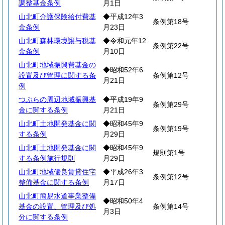
調整基金条例
月1日
山北町介護保険給付費基
◆平成12年3
条例第18号
金条例
月23日
山北町森林環境譲与税基
◆令和元年12
条例第22号
金条例
月10日
山北町地域振興費基金の
◆昭和52年6
設置及び管理に関する条
条例第12号
月21日
例
つぶらの周辺地域振興基
◆平成19年9
条例第29号
金に関する条例
月21日
山北町土地開発基金に関
◆昭和45年9
条例第19号
する条例
月29日
山北町土地開発基金に関
◆昭和45年9
規則第1号
する条例施行規則
月29日
山北町地域優良賃貸住宅
◆平成26年3
条例第12号
整備基金に関する条例
月17日
山北町簡易水道事業整備
◆昭和50年4
基金の設置、管理及び処
条例第14号
月3日
分に関する条例