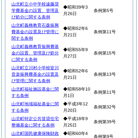
山北町立小中学校遠藤奨
◆昭和39年3
学費基金の設置、管理及
条例第5号
月26日
び処分に関する条例
山北町義務教育石森振興
◆昭和52年6
費基金の設置及び管理に
条例第11号
月21日
関する条例
山北町義務教育振興費基
◆昭和55年9
金の設置、管理及び処分
条例第15号
月27日
に関する条例
山北町立川村小学校皆川
◆昭和52年6
音楽振興費基金の設置及
条例第13号
月21日
び管理に関する条例
山北町福祉施設基金に関
◆昭和58年10
条例第11号
する条例
月1日
山北町地域福祉基金に関
◆平成3年12
条例第32号
する条例
月20日
山北町特定公共賃貸住宅
◆平成18年9
条例第39号
整備基金に関する条例
月25日
山北町国民健康保険財政
◆昭和60年4
条例第9号