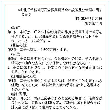
○山北町義務教育石森振興費基金の設置及び管理に関す
る条例
昭和52年6月21日
条例第11号
(設置)
第1条
本町は、町立小中学校施設の維持と児童生徒の教育を
推進するため、山北町義務教育石森振興費基金
(以下「基
金」という。)
を設置する。
(基金の額)
第2条
基金の額は、4,500万円とする。
(管理)
第3条
基金に属する現金は、金融機関への預金、その他最も
確実かつ有利な方法により保管しなければならない。
2
基金に属する現金は、必要に応じ最も有利な有価証券に代
えることができる。
(運用益金の処理)
第4条
基金の運用から生ずる収益は、設置の目的を果すべき
経費に充てるため一般会計歳入歳出予算に計上し処理する
ものとする。
(繰替運用)
第5条
町長は、財政上必要があると認める場合は、確実な繰
戻しの方法、期間及び利率を定めて基金に属する現金を歳
計現金に繰り替えて運用することができる。