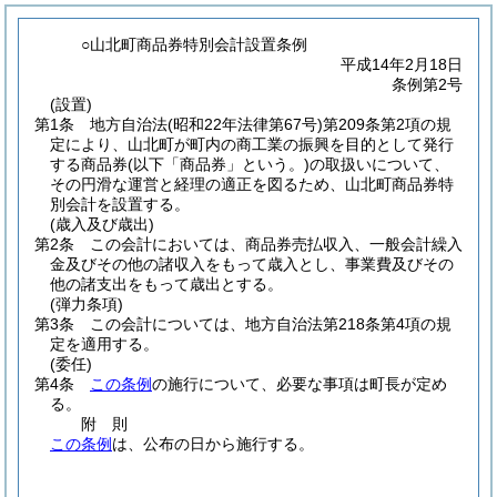
○山北町商品券特別会計設置条例
平成14年2月18日
条例第2号
(設置)
第1条
地方自治法
(昭和22年法律第67号)
第209条第2項の規
定により、山北町が町内の商工業の振興を目的として発行
する商品券
(以下「商品券」という。)
の取扱いについて、
その円滑な運営と経理の適正を図るため、山北町商品券特
別会計を設置する。
(歳入及び歳出)
第2条
この会計においては、商品券売払収入、一般会計繰入
金及びその他の諸収入をもって歳入とし、事業費及びその
他の諸支出をもって歳出とする。
(弾力条項)
第3条
この会計については、地方自治法第218条第4項の規
定を適用する。
(委任)
第4条
この条例
の施行について、必要な事項は町長が定め
る。
附
則
この条例
は、公布の日から施行する。