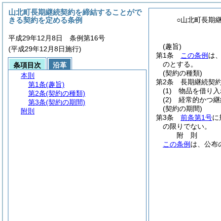
山北町長期継続契約を締結することがで
きる契約を定める条例
○山北町長期
平成29年12月8日 条例第16号
(趣旨)
(平成29年12月8日施行)
第1条
この条例
は
のとする。
条項目次
沿革
(契約の種類)
本則
第2条
長期継続契
第1条
(趣旨)
(1)
物品を借り入
第2条
(契約の種類)
(2)
経常的かつ継
第3条
(契約の期間)
(契約の期間)
附則
第3条
前条第1号
に
の限りでない。
附
則
この条例
は、公布