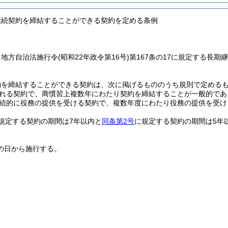
継続契約を締結することができる契約を定める条例
、地方自治法施行令
(昭和22年政令第16号)
第167条の17に規定する長
約を締結することができる契約は、次に掲げるもののうち規則で定める
れる契約で、商慣習上複数年にわたり契約を締結することが一般的であ
続的に役務の提供を受ける契約で、複数年度にわたり役務の提供を受け
規定する契約の期間は7年以内と
同条第2号
に規定する契約の期間は5年
の日から施行する。