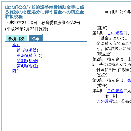
山北町公立学校施設整備費補助金等に係
る施設の財産処分に伴う基金への積立金
○山北町公立
取扱規程
平成29年2月23日 教育委員会訓令第2号
(趣旨)
(平成29年2月23日施行)
第1条
この規程
は
「基金」という。)
条項目次
沿革
金に積み立てるこ
本則
う。)
の取扱いに関
第1条
(趣旨)
(積立金)
第2条
(積立金)
第2条
積立金は、
第3条
(処分)
2
基金に積み立て
第4条
(委任)
付金に相当する額
附則
(処分)
第3条
積立金は、
(委任)
第4条
この規程
に
附
則
この規程
は、公布