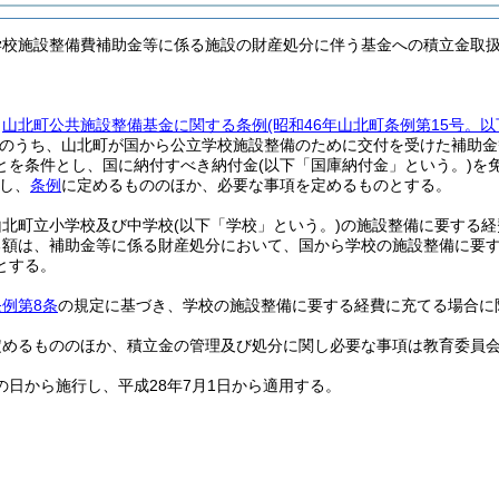
学校施設整備費補助金等に係る施設の財産処分に伴う基金への積立金取
、
山北町公共施設整備基金に関する条例
(昭和46年山北町条例第15号。
のうち、山北町が国から公立学校施設整備のために交付を受けた補助金
とを条件とし、国に納付すべき納付金
(以下「国庫納付金」という。)
を
し、
条例
に定めるもののほか、必要な事項を定めるものとする。
山北町立小学校及び中学校
(以下「学校」という。)
の施設整備に要する経
る額は、補助金等に係る財産処分において、国から学校の施設整備に要
とする。
条例第8条
の規定に基づき、学校の施設整備に要する経費に充てる場合に
定めるもののほか、積立金の管理及び処分に関し必要な事項は教育委員
の日から施行し、平成28年7月1日から適用する。