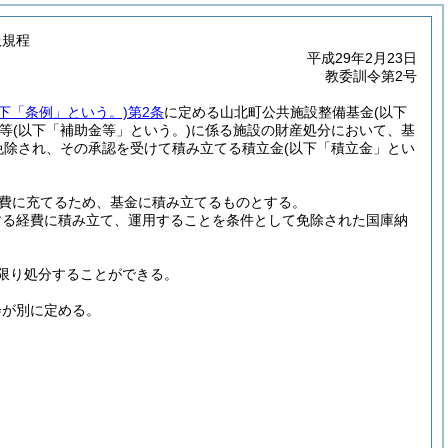
扱規程
平成29年2月23日
教委訓令第2号
以下「条例」という。)
第2条
に定める山北町公共施設整備基金
(以下
等
(以下「補助金等」という。)
に係る施設の財産処分において、基
免除され、その承認を受けて積み立てる積立金
(以下「積立金」とい
費に充てるため、基金に積み立てるものとする。
する経費に積み立て、運用することを条件として免除された国庫納
限り処分することができる。
会が別に定める。