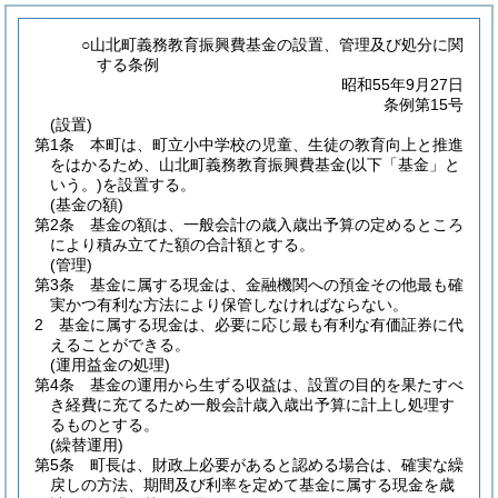
○山北町義務教育振興費基金の設置、管理及び処分に関
する条例
昭和55年9月27日
条例第15号
(設置)
第1条
本町は、町立小中学校の児童、生徒の教育向上と推進
をはかるため、山北町義務教育振興費基金
(以下「基金」と
いう。)
を設置する。
(基金の額)
第2条
基金の額は、一般会計の歳入歳出予算の定めるところ
により積み立てた額の合計額とする。
(管理)
第3条
基金に属する現金は、金融機関への預金その他最も確
実かつ有利な方法により保管しなければならない。
2
基金に属する現金は、必要に応じ最も有利な有価証券に代
えることができる。
(運用益金の処理)
第4条
基金の運用から生ずる収益は、設置の目的を果たすべ
き経費に充てるため一般会計歳入歳出予算に計上し処理す
るものとする。
(繰替運用)
第5条
町長は、財政上必要があると認める場合は、確実な繰
戻しの方法、期間及び利率を定めて基金に属する現金を歳