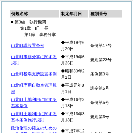
例規名称
制定年月日
種別番号
■ 第3編 執行機関
第1章
町
長
第1節 事務分掌
◆平成19年6
山北町課設置条例
条例第17号
月20日
山北町事務分掌に関する
◆平成19年6
規則第23号
規則
月26日
◆昭和30年2
山北町役場支所設置条例
条例第3号
月1日
山北町庁用自動車管理規
◆平成元年8
訓令第5号
程
月1日
山北町土地利用に関する
◆平成16年3
条例第5号
基本条例
月18日
山北町土地利用に関する
◆平成16年3
規則第6号
基本条例施行規則
月18日
政治倫理の確立のための
◆平成7年12