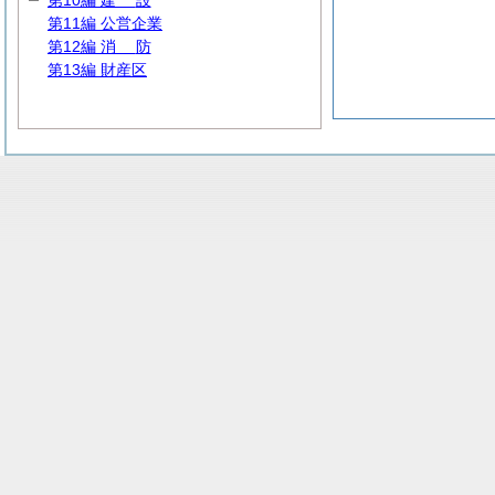
第10編
建
設
第11編 公営企業
第12編
消
防
第13編 財産区