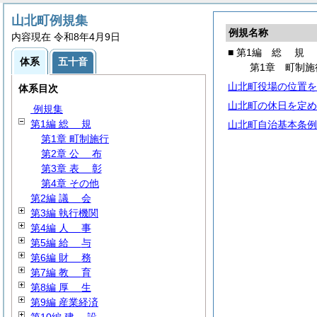
山北町例規集
例規名称
内容現在 令和8年4月9日
■ 第1編
総
規
体系
五十音
第1章 町制施
山北町役場の位置を
体系目次
山北町の休日を定め
例規集
第1編
総
規
山北町自治基本条例
第1章 町制施行
第2章
公
布
第3章
表
彰
第4章 その他
第2編
議
会
第3編 執行機関
第4編
人
事
第5編
給
与
第6編
財
務
第7編
教
育
第8編
厚
生
第9編 産業経済