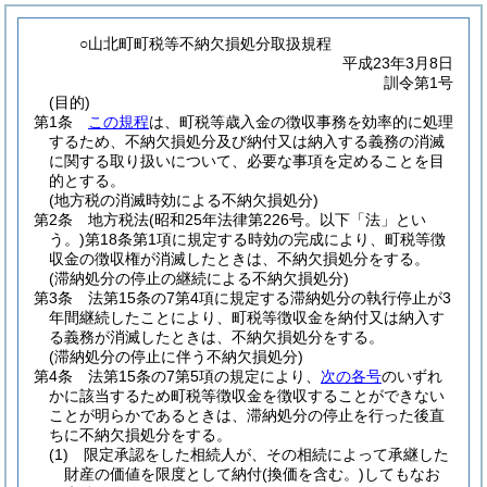
○山北町町税等不納欠損処分取扱規程
平成23年3月8日
訓令第1号
(目的)
第1条
この規程
は、町税等歳入金の徴収事務を効率的に処理
するため、不納欠損処分及び納付又は納入する義務の消滅
に関する取り扱いについて、必要な事項を定めることを目
的とする。
(地方税の消滅時効による不納欠損処分)
第2条
地方税法
(昭和25年法律第226号。以下「法」とい
う。)
第18条第1項に規定する時効の完成により、町税等徴
収金の徴収権が消滅したときは、不納欠損処分をする。
(滞納処分の停止の継続による不納欠損処分)
第3条
法第15条の7第4項に規定する滞納処分の執行停止が3
年間継続したことにより、町税等徴収金を納付又は納入す
る義務が消滅したときは、不納欠損処分をする。
(滞納処分の停止に伴う不納欠損処分)
第4条
法第15条の7第5項の規定により、
次の各号
のいずれ
かに該当するため町税等徴収金を徴収することができない
ことが明らかであるときは、滞納処分の停止を行った後直
ちに不納欠損処分をする。
(1)
限定承認をした相続人が、その相続によって承継した
財産の価値を限度として納付
(換価を含む。)
してもなお