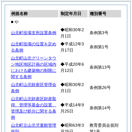
例規名称
制定年月日
種別番号
■ や
◆昭和30年2
山北町役場支所設置条例
条例第3号
月1日
山北町役場の位置を定め
◆平成12年3
条例第1号
る条例
月17日
山北町山北グリーンタウ
ン地区地区計画の区域内
◆平成20年6
条例第13号
における建築物の制限に
月12日
関する条例
山北町山北財産区管理会
◆昭和30年2
条例第26号
条例
月1日
山北町山北財産区財産取
得、管理等基金の設置、
◆平成14年9
条例第14号
管理及び処分に関する条
月25日
例
山北町立山北児童館管理
◆昭和63年3
教育委員会規則
規則
月25日
第1号