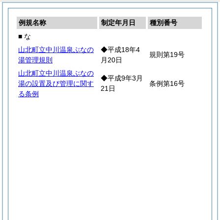
例規名称
制定年月日
種別番号
■ な
山北町立中川温泉ぶなの
◆平成18年4
規則第19号
湯管理規則
月20日
山北町立中川温泉ぶなの
◆平成9年3月
湯の設置及び管理に関す
条例第16号
21日
る条例