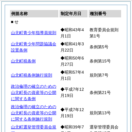
例規名称
制定年月日
種別番号
■ せ
◆昭和43年4
教育委員会規則
山北町青少年指導員規則
月1日
第1号
山北町青少年問題協議会
◆昭和41年3
条例第5号
設置条例
月22日
◆昭和50年6
山北町税条例
条例第15号
月27日
◆昭和57年4
山北町税条例施行規則
規則第7号
月1日
政治倫理の確立のための
◆平成7年12
山北町長の資産等の公開
条例第21号
月19日
に関する条例
政治倫理の確立のための
◆平成7年12
山北町長の資産等の公開
規則第13号
月19日
に関する条例施行規則
山北町選挙管理委員会規
◆昭和39年7
選挙管理委員会