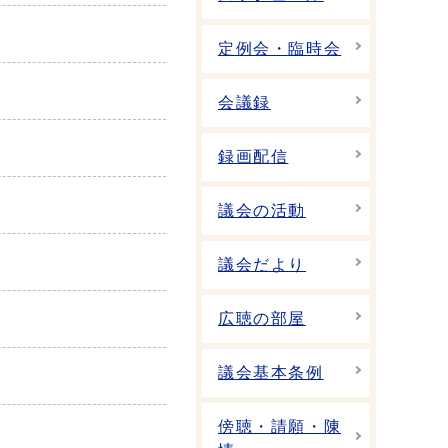
定例会・臨時会
会議録
録画配信
議会の活動
議会だより
広聴の部屋
議会基本条例
傍聴・請願・陳