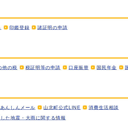
出
印鑑登録
諸証明の申請
の他の税
税証明等の申請
口座振替
国民年金
町あんしんメール
山北町公式LINE
消費生活相談
生した地震・大雨に関する情報