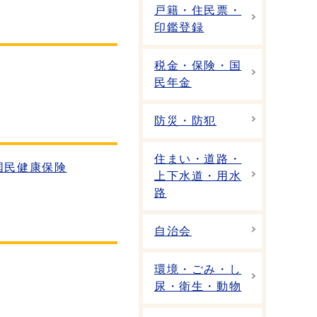
戸籍・住民票・
印鑑登録
税金・保険・国
民年金
防災・防犯
住まい・道路・
国民健康保険
上下水道・用水
路
自治会
環境・ごみ・し
尿・衛生・動物