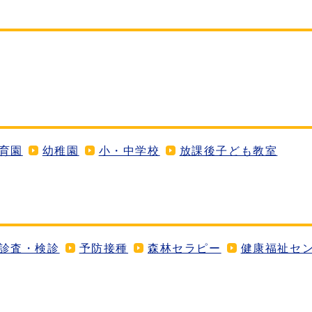
育園
幼稚園
小・中学校
放課後子ども教室
診査・検診
予防接種
森林セラピー
健康福祉セ