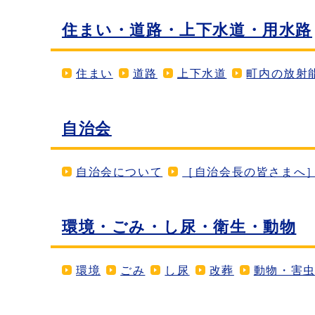
住まい・道路・上下水道・用水路
住まい
道路
上下水道
町内の放射
自治会
自治会について
［自治会長の皆さまへ
環境・ごみ・し尿・衛生・動物
環境
ごみ
し尿
改葬
動物・害