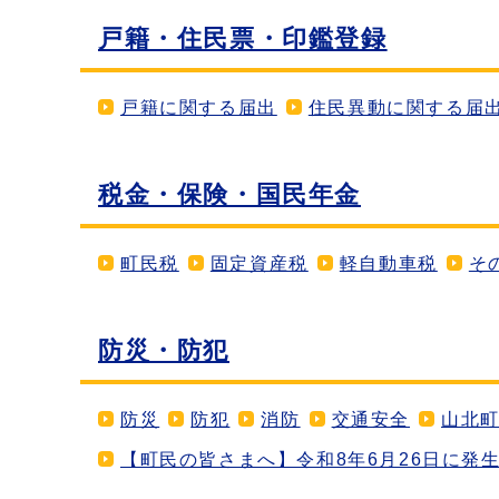
戸籍・住民票・印鑑登録
戸籍に関する届出
住民異動に関する届
税金・保険・国民年金
町民税
固定資産税
軽自動車税
そ
防災・防犯
防災
防犯
消防
交通安全
山北
【町民の皆さまへ】令和8年6月26日に発