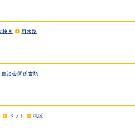
能検査
用水路
］自治会関係書類
虫
ペット
猟区