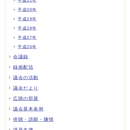
平成31年
平成30年
平成29年
平成28年
平成27年
平成26年
会議録
録画配信
議会の活動
議会だより
広聴の部屋
議会基本条例
傍聴・請願・陳情
議員名簿