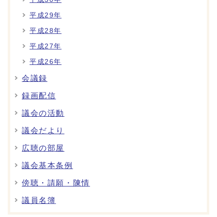
平成29年
平成28年
平成27年
平成26年
会議録
録画配信
議会の活動
議会だより
広聴の部屋
議会基本条例
傍聴・請願・陳情
議員名簿