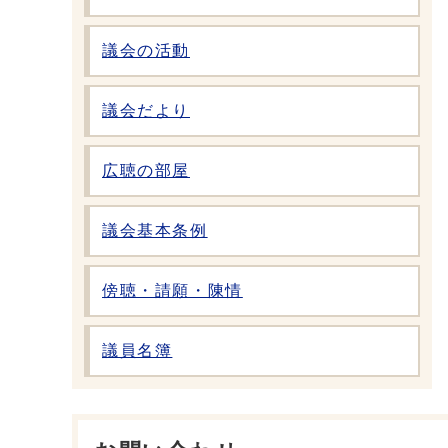
議会の活動
議会だより
広聴の部屋
議会基本条例
傍聴・請願・陳情
議員名簿