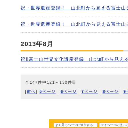
祝・世界遺産登録！ 山北町から見える富士山
祝・世界遺産登録！ 山北町から見える富士山
2013年8月
祝!!富士山世界文化遺産登録 山北町から見
全147件中121～130件目
[
前へ
]
5
ページ
6
ページ
7
ページ
8
ページ
9
よく見るページに追加する。
マイページの使い