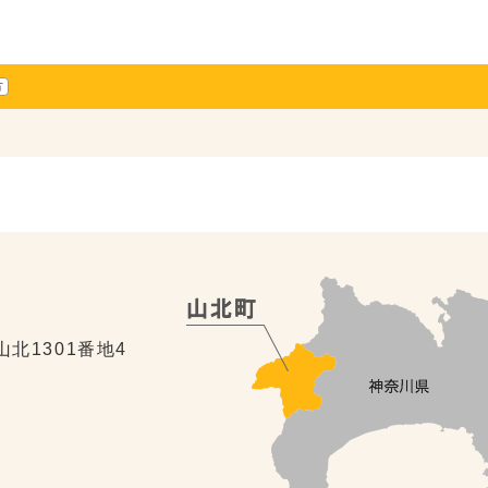
方
山北1301番地4