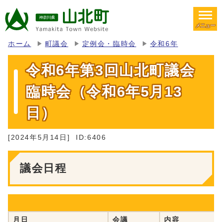
メニュー
ホーム
町議会
定例会・臨時会
令和6年
令和6年第3回山北町議会
臨時会（令和6年5月13
日）
[2024年5月14日]
ID:6406
議会日程
月日
会議
内容