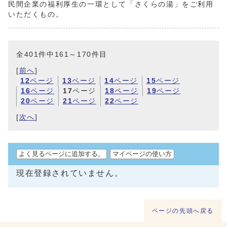
民間企業の福利厚生の一環として「さくらの湯」をご利用
いただくもの。
全401件中161～170件目
[
前へ
]
12
ページ
13
ページ
14
ページ
15
ページ
16
ページ
17
ページ
18
ページ
19
ページ
20
ページ
21
ページ
22
ページ
[
次へ
]
よく見るページに追加する。
マイページの使い方
現在登録されていません。
ページの先頭へ戻る