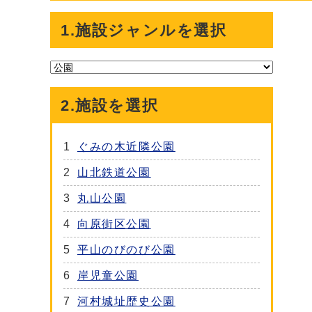
1.施設ジャンルを選択
2.施設を選択
1
ぐみの木近隣公園
2
山北鉄道公園
3
丸山公園
4
向原街区公園
5
平山のびのび公園
6
岸児童公園
7
河村城址歴史公園