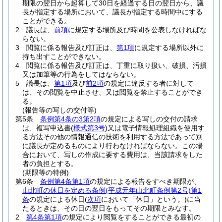
期限の翌日から起算して30日を経過する日の翌日から、議
長が指定する場所において、議長が指定する時間中にする
ことができる。
2
議長は、
前項
に規定する場所及び時間を公表しなければな
らない。
3
閲覧に係る報告及び訂正は、
第1項
に規定する場所以外に
持ち出すことができない。
4
閲覧に係る報告及び訂正は、丁重に取り扱い、破損、汚損
又は加筆等の行為をしてはならない。
5
議長は、
第1項
及び
前2項
の規定に違反する者に対して
は、その閲覧を中止させ、又は閲覧を禁止することができ
る。
(報告等の写しの交付等)
第5条
条例第4条の3第2項
の規定による写しの交付の請求
は、複写申込書
(
様式第3号
)
又は電子情報処理組織を使用す
る方法その他の情報通信の技術を利用する方法であって別
に議長が定めるものにより行わなければならない。
この場
合において、写しの作成に要する費用は、当該請求をした
者の負担とする。
(期限等の特例)
第6条
条例第4条第1項
の規定による報告をすべき期限が、
山北町の休日を定める条例
(平成元年山北町条例第2号)
第1
条
の規定による休日
(
次項
において「休日」という。)
に当
たるときは、その日の翌日をもってその期限とみなす。
2
第4条第1項
の規定により閲覧をすることができる最初の