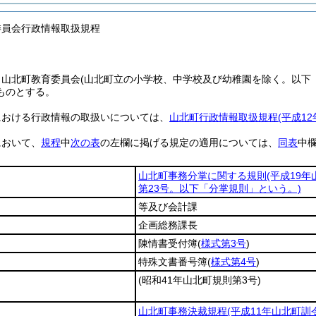
委員会行政情報取扱規程
、山北町教育委員会
(山北町立の小学校、中学校及び幼稚園を除く。以下
ものとする。
における行政情報の取扱いについては、
山北町行政情報取扱規程
(平成1
において、
規程
中
次の表
の左欄に掲げる規定の適用については、
同表
中
山北町事務分掌に関する規則
(平成19
第23号。以下「分掌規則」という。)
等及び会計課
企画総務課長
陳情書受付簿
(
様式第3号
)
特殊文書番号簿
(
様式第4号
)
(昭和41年山北町規則第3号)
山北町事務決裁規程
(平成11年山北町訓