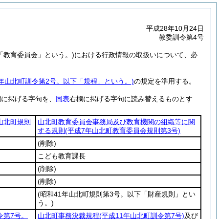
平成28年10月24日
教委訓令第4号
「教育委員会」という。)
における行政情報の取扱いについて、必
2年山北町訓令第2号。以下「規程」という。)
の規定を準用する。
欄に掲げる字句を、
同表
右欄に掲げる字句に読み替えるものとす
年山北町規則
山北町教育委員会事務局及び教育機関の組織等に関
する規則
(平成7年山北町教育委員会規則第3号)
(削除)
こども教育課長
(削除)
(削除)
(昭和41年山北町規則第3号。以下「財産規則」とい
う。)
令第7号。
山北町事務決裁規程
(平成11年山北町訓令第7号)
及び