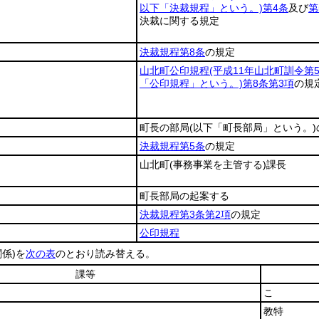
以下「決裁規程」という。)
第4条
及び
第
決裁に関する規定
決裁規程第8条
の規定
山北町公印規程
(平成11年山北町訓令第
「公印規程」という。)
第8条第3項
の規
町長の部局
(以下「町長部局」という。)
決裁規程第5条
の規定
山北町
(事務事業を主管する)
課長
町長部局の起案する
決裁規程第3条第2項
の規定
公印規程
係)
を
次の表
のとおり読み替える。
課等
こ
教特