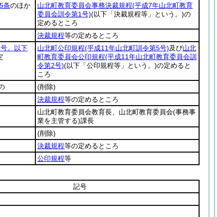
5条
のほか
山北町教育委員会事務決裁規程
(平成7年山北町教育
委員会訓令第1号)
(以下「決裁規程等」という。)
の
定めるところ
決裁規程
等の定めるところ
5号。以下
山北町公印規程
(平成11年山北町訓令第5号)
及び
山北
定
町教育委員会公印規程
(平成11年山北町教育委員会訓
令第2号)
(以下「公印規程等」という。)
の定めると
ころ
の
(削除)
決裁規程
等の定めるところ
山北町教育委員会教育長、山北町教育委員会
(事務事
業を主管する)
課長
(削除)
決裁規程
等の定めるところ
公印規程
等
記号