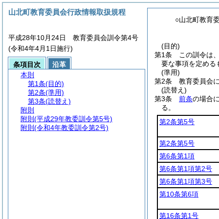
山北町教育委員会行政情報取扱規程
○山北町教育
平成28年10月24日 教育委員会訓令第4号
(目的)
(令和4年4月1日施行)
第1条
この訓令は
要な事項を定める
条項目次
沿革
(準用)
本則
第2条
教育委員会
第1条
(目的)
(読替え)
第2条
(準用)
第3条
前条
の場合
第3条
(読替え)
る。
附則
附則
(平成29年教委訓令第5号)
第2条第5号
附則
(令和4年教委訓令第2号)
第2条第5号
第6条第1項
第6条第1項第2号
第6条第1項第3号
第10条第6項
第16条第1号