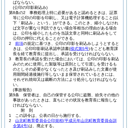
ばならない。
(公印の印影刷込み)
第8条の2
事務処理上特に必要があると認めるときは、証票
等に公印の印影を印刷し、又は電子計算機処理すること
(以
下「刷込み」という。)
ができる。
このとき、縮小しなけれ
ば文字が重なり判読できない場合等相当の理由がある場合
は、公印を縮小したものを当該文章と同時に刷込みをして
公印の押印に代えることができる。
2
前項
の規定に基づき、公印の印影を刷込みしようとすると
きは、公印印影刷込承認申請書
(
様式第5号
)
をこども教育課
長を経て教育長に提出し、承認を受けなければならない。
3
教育長の承認を受けた場合においては、公印の印影を刷込
みのために使用した製版等は原則として引渡しを受けるも
のとしその必要がなくなったとき及び刷込みした文書が使
用期間経過後施行等しないまま保管されているときには、
それぞれ焼却又は裁断の方法により処分しなければならな
い。
(事故報告)
第9条
保管者は、自己の保管する公印に盗難、紛失その他の
事故があったときは、直ちにその状況を教育長に報告しな
ければならない。
附
則
1
この訓令は、公表の日から施行する。
2
山北町教育委員会公印規程
(平成元年山北町教育委員会訓
令第4号)
は、廃止する。