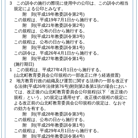
3
この訓令の施行の際現に使用中の公印は、この訓令の相当
規定による公印とみなす。
附
則
(平成19年
教委訓令第2号)
この規程は、平成19年7月1日から施行する。
附
則
(平成21年
教委訓令第2号)
この規程は、公布の日から施行する。
附
則
(平成21年
教委訓令第3号)
この規程は、公布の日から施行する。
附
則
(平成26年
教委訓令第1号)
この訓令は、平成26年4月1日から施行する。
附
則
(平成27年
教委訓令第1号)
(施行期日)
1
この規程は、平成27年4月1日から施行する。
(山北町教育委員会公印規程の一部改正に伴う経過措置)
2
地方教育行政の組織及び運営に関する法律の一部を改正す
る法律
(平成26年法律第76号)
附則第2条第1項の場合におい
ては、改正後の山北町教育委員会公印規程
(以下「改正後の
規程」という。)
の規定は適用せず、改正後の規程の規定に
よる改正前の山北町教育委員会公印規程の規定は、なおそ
の効力を有する。
附
則
(平成28年
教委訓令第3号)
この規程は、公布の日から施行する。
附
則
(平成29年
教委訓令第1号)
この規程は、平成29年4月1日から施行する。
附
則
(平成29年
教委訓令第4号)