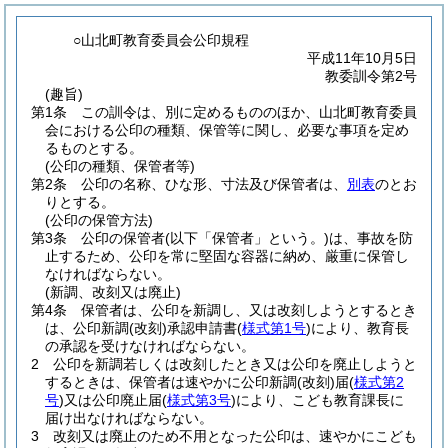
○山北町教育委員会公印規程
平成11年10月5日
教委訓令第2号
(趣旨)
第1条
この訓令は、別に定めるもののほか、山北町教育委員
会における公印の種類、保管等に関し、必要な事項を定め
るものとする。
(公印の種類、保管者等)
第2条
公印の名称、ひな形、寸法及び保管者は、
別表
のとお
りとする。
(公印の保管方法)
第3条
公印の保管者
(以下「保管者」という。)
は、事故を防
止するため、公印を常に堅固な容器に納め、厳重に保管し
なければならない。
(新調、改刻又は廃止)
第4条
保管者は、公印を新調し、又は改刻しようとするとき
は、公印新調
(改刻)
承認申請書
(
様式第1号
)
により、教育長
の承認を受けなければならない。
2
公印を新調若しくは改刻したとき又は公印を廃止しようと
するときは、保管者は速やかに公印新調
(改刻)
届
(
様式第2
号
)
又は公印廃止届
(
様式第3号
)
により、こども教育課長に
届け出なければならない。
3
改刻又は廃止のため不用となった公印は、速やかにこども