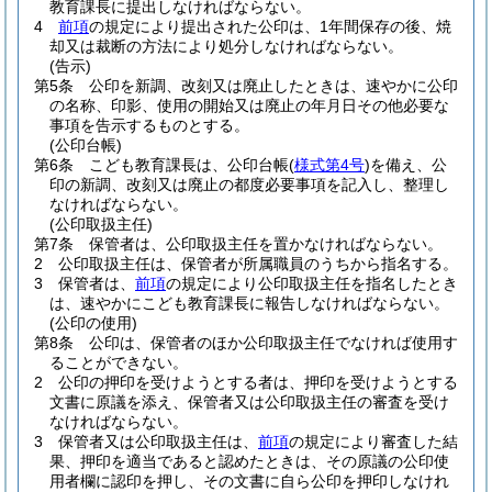
教育課長に提出しなければならない。
4
前項
の規定により提出された公印は、1年間保存の後、焼
却又は裁断の方法により処分しなければならない。
(告示)
第5条
公印を新調、改刻又は廃止したときは、速やかに公印
の名称、印影、使用の開始又は廃止の年月日その他必要な
事項を告示するものとする。
(公印台帳)
第6条
こども教育課長は、公印台帳
(
様式第4号
)
を備え、公
印の新調、改刻又は廃止の都度必要事項を記入し、整理し
なければならない。
(公印取扱主任)
第7条
保管者は、公印取扱主任を置かなければならない。
2
公印取扱主任は、保管者が所属職員のうちから指名する。
3
保管者は、
前項
の規定により公印取扱主任を指名したとき
は、速やかにこども教育課長に報告しなければならない。
(公印の使用)
第8条
公印は、保管者のほか公印取扱主任でなければ使用す
ることができない。
2
公印の押印を受けようとする者は、押印を受けようとする
文書に原議を添え、保管者又は公印取扱主任の審査を受け
なければならない。
3
保管者又は公印取扱主任は、
前項
の規定により審査した結
果、押印を適当であると認めたときは、その原議の公印使
用者欄に認印を押し、その文書に自ら公印を押印しなけれ