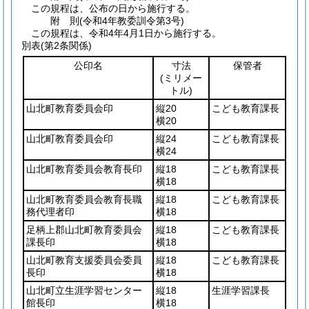
この規程は、公布の日から施行する。
附
則
(令和4年
教委訓令第3号)
この規程は、令和4年4月1日から施行する。
別表
(第2条関係)
公印名
寸法
保管者
(ミリメー
トル)
山北町教育委員会印
縦20
こども教育課長
横20
山北町教育委員会印
縦24
こども教育課長
横24
山北町教育委員会教育長印
縦18
こども教育課長
横18
山北町教育委員会教育長職
縦18
こども教育課長
務代理者印
横18
足柄上郡山北町教育委員会
縦18
こども教育課長
課長印
横18
山北町教育支援委員会委員
縦18
こども教育課長
長印
横18
山北町立生涯学習センター
縦18
生涯学習課長
館長印
横18