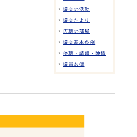
議会の活動
議会だより
広聴の部屋
議会基本条例
傍聴・請願・陳情
議員名簿