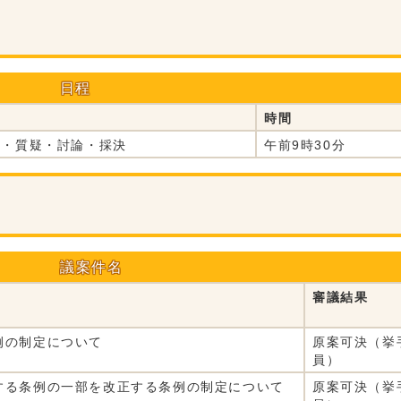
日程
時間
明・質疑・討論・採決
午前9時30分
議案件名
審議結果
例の制定について
原案可決（挙
員）
する条例の一部を改正する条例の制定について
原案可決（挙