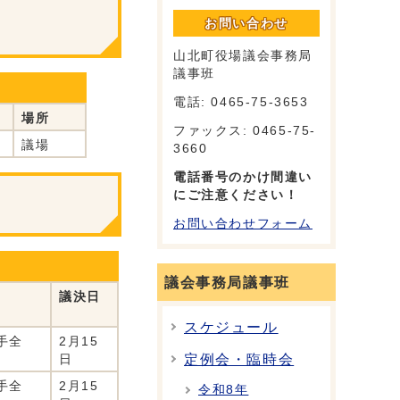
お問い合わせ
山北町役場議会事務局
議事班
電話: 0465-75-3653
場所
ファックス: 0465-75-
議場
3660
電話番号のかけ間違い
にご注意ください！
お問い合わせフォーム
議会事務局議事班
議決日
スケジュール
手全
2月15
定例会・臨時会
日
手全
2月15
令和8年