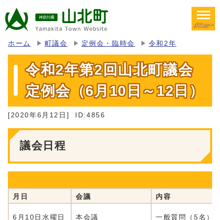
メニュー
ホーム
町議会
定例会・臨時会
令和2年
令和2年第2回山北町議会
定例会（6月10日～12日）
[2020年6月12日]
ID:4856
議会日程
月日
会議
内容
6月10日水曜日
本会議
一般質問（5名）