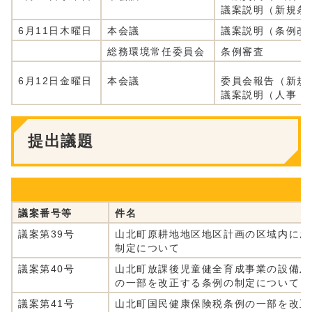
議案説明（新規条
6月11日木曜日
本会議
議案説明（条例改
総務環境常任委員会
条例審査
6月12日金曜日
本会議
委員会報告（新規
議案説明（人事・
提出議題
議案番号等
件名
議案第39号
山北町原耕地地区地区計画の区域内にお
制定について
議案第40号
山北町放課後児童健全育成事業の設備及
の一部を改正する条例の制定について
議案第41号
山北町国民健康保険税条例の一部を改正