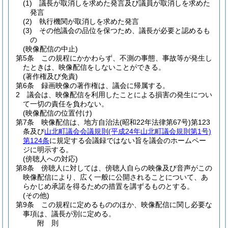
(1)
議長が取消しを求めた発言及び議員が取消しを求めた
発言
(2)
執行機関が取消しを求めた発言
(3)
その他議会の品位を保つため、議長が必要と認めるも
の
(映像配信の中止)
第5条
この規程にかかわらず、不測の事態、事故等が発生し
たときは、映像配信をしないことができる。
(著作権及び免責)
第6条
録画映像の著作権は、議会に帰属する。
2
議会は、映像配信を利用したことによる損害の発生につい
て一切の責任を負わない。
(映像配信の位置付け)
第7条
映像配信は、地方自治法
(昭和22年法律第67号)
第123
条及び
山北町議会会議規則
(平成24年山北町議会規則第1号)
第124条
に規定する会議録ではない旨を議会のホームペー
ジに明示する。
(傍聴人への対応)
第8条
傍聴人に対しては、傍聴人自らの映像及び音声がこの
映像配信により、広く一般に公開されることについて、あ
らかじめ承諾を得るための措置を講ずるものとする。
(その他)
第9条
この規程に定めるもののほか、映像配信に関し必要な
事項は、議長が別に定める。
附
則