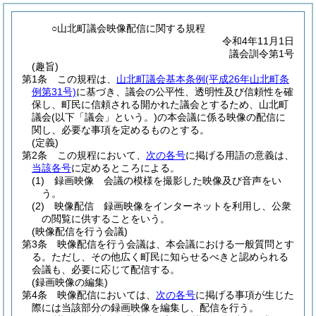
○山北町議会映像配信に関する規程
令和4年11月1日
議会訓令第1号
(趣旨)
第1条
この規程は、
山北町議会基本条例
(平成26年山北町条
例第31号)
に基づき、議会の公平性、透明性及び信頼性を確
保し、町民に信頼される開かれた議会とするため、山北町
議会
(以下「議会」という。)
の本会議に係る映像の配信に
関し、必要な事項を定めるものとする。
(定義)
第2条
この規程において、
次の各号
に掲げる用語の意義は、
当該各号
に定めるところによる。
(1)
録画映像 会議の模様を撮影した映像及び音声をい
う。
(2)
映像配信 録画映像をインターネットを利用し、公衆
の閲覧に供することをいう。
(映像配信を行う会議)
第3条
映像配信を行う会議は、本会議における一般質問とす
る。
ただし、その他広く町民に知らせるべきと認められる
会議も、必要に応じて配信する。
(録画映像の編集)
第4条
映像配信においては、
次の各号
に掲げる事項が生じた
際には当該部分の録画映像を編集し、配信を行う。