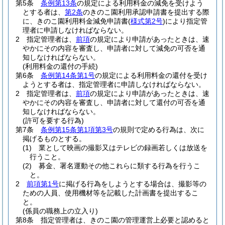
第5条
条例第13条
の規定による利用料金の減免を受けよう
とする者は、
第2条
のきのこ園利用承認申請書を提出する際
に、きのこ園利用料金減免申請書
(
様式第2号
)
により指定管
理者に申請しなければならない。
2
指定管理者は、
前項
の規定により申請があったときは、速
やかにその内容を審査し、申請者に対して減免の可否を通
知しなければならない。
(利用料金の還付の手続)
第6条
条例第14条第1号
の規定による利用料金の還付を受け
ようとする者は、指定管理者に申請しなければならない。
2
指定管理者は、
前項
の規定により申請があったときは、速
やかにその内容を審査し、申請者に対して還付の可否を通
知しなければならない。
(許可を要する行為)
第7条
条例第15条第1項第3号
の規則で定める行為は、次に
掲げるものとする。
(1)
業として映画の撮影又はテレビの録画若しくは放送を
行うこと。
(2)
募金、署名運動その他これらに類する行為を行うこ
と。
2
前項第1号
に掲げる行為をしようとする場合は、撮影等の
ための人員、使用機材等を記載した計画書を提出するこ
と。
(係員の職務上の立入り)
第8条
指定管理者は、きのこ園の管理運営上必要と認めると