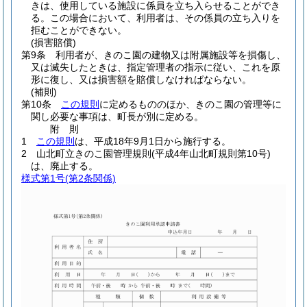
きは、使用している施設に係員を立ち入らせることができ
る。
この場合において、利用者は、その係員の立ち入りを
拒むことができない。
(損害賠償)
第9条
利用者が、きのこ園の建物又は附属施設等を損傷し、
又は滅失したときは、指定管理者の指示に従い、これを原
形に復し、又は損害額を賠償しなければならない。
(補則)
第10条
この規則
に定めるもののほか、きのこ園の管理等に
関し必要な事項は、町長が別に定める。
附
則
1
この規則
は、平成18年9月1日から施行する。
2
山北町立きのこ園管理規則
(平成4年山北町規則第10号)
は、廃止する。
様式第1号
(第2条関係)