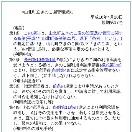
○山北町立きのこ園管理規則
平成18年4月20日
規則第17号
(趣旨)
第1条
この規則
は、
山北町立きのこ園の設置及び管理に関す
る条例
(平成4年山北町条例第21号。以下「条例」という。)
の規定に基づき、山北町立きのこ園
(以下「きのこ園」とい
う。)
の管理に関し、必要な事項を定めるものとする。
(利用申請)
第2条
条例第10条第1項
の規定によりきのこ園の利用承認を
受けようとする者は、きのこ園利用承認申請書
(
様式第1号
)
により、指定管理者
(
条例第4条
に規定する指定管理者をい
う。以下同じ。)
に申請しなければならない。
(利用承認通知)
第3条
指定管理者は、
前条
の規定により申請があったとき
は、速やかにその内容を審査し、申請者に対して利用承認
の可否を通知しなければならない。
(利用承認の取消し等)
第4条
指定管理者は、
条例第11条
の規定により利用承認を
取消し、又はその使用を中止させ、若しくは変更させると
きは、直ちにその旨を利用者に通知するものとする。
ただ
し、緊急の場合は、この限りでない。
(利用料金の減免手続)