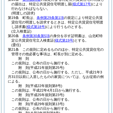
の届出は、特定公共賃貸住宅明渡し届
(
様式第17号
)
により
行わなければならない。
(明渡しの請求)
第19条
町長は、
条例第29条第1項
の規定により特定公共賃
貸住宅の明渡しを請求するときは、特定公共賃貸住宅明渡
し請求書
(
様式第18号
)
により行うものとする。
(立入検査証)
第20条
条例第30条第5項
の身分を示す証明書は、山北町特
定公共賃貸住宅立入検査証
(
様式第19号
)
とする。
(委任)
第21条
この規則に定めるもののほか、特定公共賃貸住宅の
管理その他必要な事項は、町長が別に定める。
附
則
この規則は、公布の日から施行する。
附
則
(平成21年
規則第25号)
この規則は、公布の日から施行する。
ただし、平成21年3
月31日以前に入居したものの家賃については、なお従前の例
による。
附
則
(平成22年
規則第8号)
この規則は、平成22年4月1日から施行する。
附
則
(平成25年
規則第23号)
この規則は、公布の日から施行する。
附
則
(平成29年
規則第13号)
この規則は、公布の日から施行する。