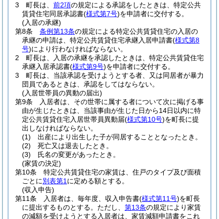
3
町長は、
前2項
の規定による承認をしたときは、特定公共
賃貸住宅同居承認書
(
様式第7号
)
を申請者に交付する。
(入居の承継)
第8条
条例第13条
の規定による特定公共賃貸住宅の入居の
承継の申請は、特定公共賃貸住宅承継入居申請書
(
様式第8
号
)
により行わなければならない。
2
町長は、入居の承継を承認したときは、特定公共賃貸住宅
承継入居承認書
(
様式第9号
)
を申請者に交付する。
3
町長は、当該承認を受けようとする者、又は同居者が暴力
団員であるときは、承認をしてはならない。
(入居世帯員の異動の届出)
第9条
入居者は、その世帯に属する者について次に掲げる事
由が生じたときは、当該事由が生じた日から14日以内に特
定公共賃貸住宅入居世帯員異動届
(
様式第10号
)
を町長に提
出しなければならない。
(1)
出産により出生した子が同居することとなったとき。
(2)
死亡又は退去したとき。
(3)
氏名の変更があったとき。
(家賃の決定)
第10条
特定公共賃貸住宅の家賃は、住戸のタイプ及び面積
ごとに
別表第1
に定める額とする。
(収入申告)
第11条
入居者は、毎年度、収入申告書
(
様式第11号
)
を町長
に提出するものとする。
ただし、
第13条
の規定により家賃
の減額を受けようとする入居者は、家賃減額申請書をこれ