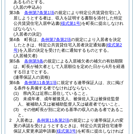
あるものとする。
(入居の申込み)
第3条
条例第7条第1項
の規定により特定公共賃貸住宅に入
居しようとする者は、収入を証明する書類を添付した特定
公共賃貸住宅入居申込書
(
様式第1号
)
を町長に提出しなけれ
ばならない。
(入居者の決定)
第4条
町長は、
条例第7条第2項
の規定により入居者を決定
したときは、特定公共賃貸住宅入居者決定通知書
(
様式第2
号
)
を入居の決定を受けた者に通知するものとする。
(入居補欠者)
第5条
条例第9条
の規定による入居補欠者の補欠の有効期限
は、町長が補欠者として入居順位を定めた日から6月を経過
する日までとする。
(連帯保証人の資格)
第6条
条例第11条第1項
に規定する連帯保証人は、次に掲げ
る条件を具備する者でなければならない。
(1)
県内又は近県に居住していること。
(2)
未成年者、成年被後見人、被保佐人又は被保佐監督
人、被補助人又は被補助監督人又は破産者でないこと。
(3)
その他町長が別に定める基準の収入のある者であるこ
と。
2
入居者は、
条例第11条第2項
の規定により連帯保証人の変
更の承認を受けようとするときは、特定公共賃貸住宅連帯
保証人変更承認申請書
(
様式第3号
)
を町長に提出しなければ