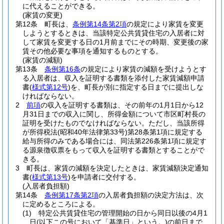
に代えることができる。
(家賃の変更)
第12条
町長は、
条例第14条第2項
の規定により家賃を変更
しようとするときは、当該特定公共賃貸住宅の入居者に対
して家賃を変更する日の1月前までにその時期、変更後の家
賃その他必要な事項を通知するものとする。
(家賃の減額)
第13条
条例第16条
の規定により家賃の減額を受けようとす
る入居者は、収入を証明する書類を添付した家賃減額申請
書
(
様式第12号
)
を、町長が別に指定する日までに提出しな
ければならない。
2
前項
の収入を証明する書類は、その前年の1月1日から12
月31日までの収入に関し、所得金額について市区町村長の
証明を受けたものでなければならない。
ただし、当該所得
が所得税法
(昭和40年法律第33号)
第28条第1項に規定する
給与所得のみである場合には、同法第226条第1項に規定す
る源泉徴収票をもって収入を証明する書類とすることがで
きる。
3
町長は、家賃の減額を決定したときは、家賃減額決定通知
書
(
様式第13号
)
を申請者に交付する。
(入居者負担額)
第14条
条例第17条第2項
の入居者負担額の決定方法は、次
に定めるところによる。
(1)
特定公共賃貸住宅の管理開始の日から同日以後の4月1
日
(以下この号において「基準日」という。)
の前日まで