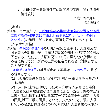
○山北町特定公共賃貸住宅の設置及び管理に関する条例
施行規則
平成17年2月16日
規則第2号
(趣旨)
第1条
この規則は、
山北町特定公共賃貸住宅の設置及び管理
に関する条例
(平成16年山北町条例第13号。以下「条例」
という。)
の施行に関し必要な事項を定めるものとする。
(入居者の資格)
第2条
条例第6条第1号
の町長が定める基準は、入居者及び
同居者の合計所得が、月額15万8,000円以上48万7,000円以
下とする。
ただし、月額15万8,000円に満たない所得のあ
る者にあっては、所得の上昇の見込まれる者は対象とする
ことができる。
2
条例第6条第3号
の町長が定める基準は、
次の各号
に掲げ
る場合とする。
(1)
地域の振興を図るため他市町村から単身者を入居させ
る場合
(2)
人口の流出を抑制するため単身者を入居させる場合
3
入居者又は同居親族が暴力団員による不当な行為の防止等
に関する法律
(平成3年法律第77号)
第2条第6号に規定する暴
力団員
(以下「暴力団員」という。)
でないこと。
現に入居
している者及び同居者についても同様な入居資格の制限が