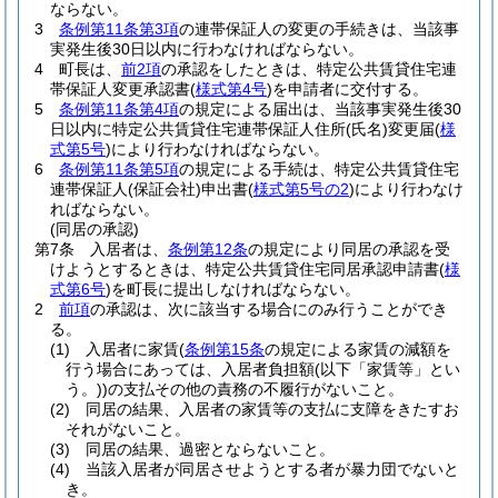
ならない。
3
条例第11条第3項
の連帯保証人の変更の手続きは、当該事
実発生後30日以内に行わなければならない。
4
町長は、
前2項
の承認をしたときは、特定公共賃貸住宅連
帯保証人変更承認書
(
様式第4号
)
を申請者に交付する。
5
条例第11条第4項
の規定による届出は、当該事実発生後30
日以内に特定公共賃貸住宅連帯保証人住所
(氏名)
変更届
(
様
式第5号
)
により行わなければならない。
6
条例第11条第5項
の規定による手続は、特定公共賃貸住宅
連帯保証人
(保証会社)
申出書
(
様式第5号の2
)
により行わなけ
ればならない。
(同居の承認)
第7条
入居者は、
条例第12条
の規定により同居の承認を受
けようとするときは、特定公共賃貸住宅同居承認申請書
(
様
式第6号
)
を町長に提出しなければならない。
2
前項
の承認は、次に該当する場合にのみ行うことができ
る。
(1)
入居者に家賃
(
条例第15条
の規定による家賃の減額を
行う場合にあっては、入居者負担額
(以下「家賃等」とい
う。)
)
の支払その他の責務の不履行がないこと。
(2)
同居の結果、入居者の家賃等の支払に支障をきたすお
それがないこと。
(3)
同居の結果、過密とならないこと。
(4)
当該入居者が同居させようとする者が暴力団でないと
き。