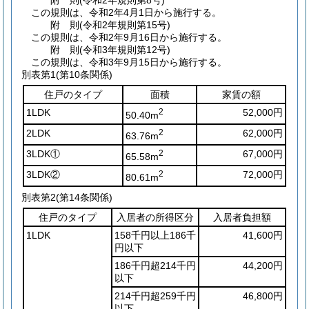
附
則
(令和2年
規則第8号)
この規則は、令和2年4月1日から施行する。
附
則
(令和2年
規則第15号)
この規則は、令和2年9月16日から施行する。
附
則
(令和3年
規則第12号)
この規則は、令和3年9月15日から施行する。
別表第1
(第10条関係)
住戸のタイプ
面積
家賃の額
1LDK
2
52,000円
50.40m
2LDK
2
62,000円
63.76m
3LDK①
2
67,000円
65.58m
3LDK②
2
72,000円
80.61m
別表第2
(第14条関係)
住戸のタイプ
入居者の所得区分
入居者負担額
1LDK
158千円以上186千
41,600円
円以下
186千円超214千円
44,200円
以下
214千円超259千円
46,800円
以下