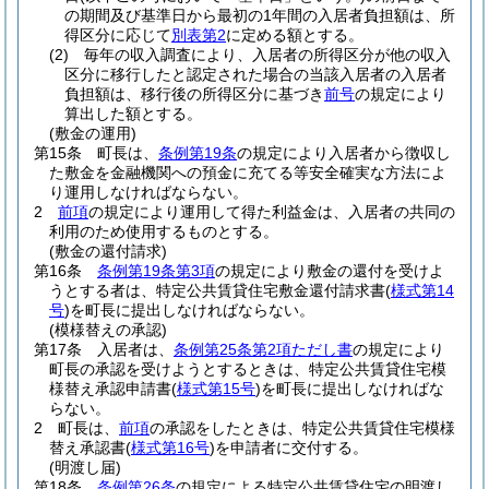
の期間及び基準日から最初の1年間の入居者負担額は、所
得区分に応じて
別表第2
に定める額とする。
(2)
毎年の収入調査により、入居者の所得区分が他の収入
区分に移行したと認定された場合の当該入居者の入居者
負担額は、移行後の所得区分に基づき
前号
の規定により
算出した額とする。
(敷金の運用)
第15条
町長は、
条例第19条
の規定により入居者から徴収し
た敷金を金融機関への預金に充てる等安全確実な方法によ
り運用しなければならない。
2
前項
の規定により運用して得た利益金は、入居者の共同の
利用のため使用するものとする。
(敷金の還付請求)
第16条
条例第19条第3項
の規定により敷金の還付を受けよ
うとする者は、特定公共賃貸住宅敷金還付請求書
(
様式第14
号
)
を町長に提出しなければならない。
(模様替えの承認)
第17条
入居者は、
条例第25条第2項ただし書
の規定により
町長の承認を受けようとするときは、特定公共賃貸住宅模
様替え承認申請書
(
様式第15号
)
を町長に提出しなければな
らない。
2
町長は、
前項
の承認をしたときは、特定公共賃貸住宅模様
替え承認書
(
様式第16号
)
を申請者に交付する。
(明渡し届)
第18条
条例第26条
の規定による特定公共賃貸住宅の明渡し