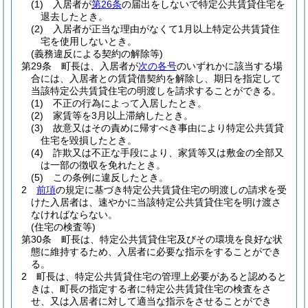
(1)
入居者が
第26条
の届出をしないで特定公共賃貸住宅を
退去したとき。
(2)
入居者が正当な理由がなくて1月以上特定公共賃貸住
宅を使用しないとき。
(義務違反による契約の解除等)
第29条
町長は、入居者が
次の各号
のいずれかに該当する場
合には、入居者との賃貸借契約を解除し、期日を指定して
当該特定公共賃貸住宅の明渡しを請求することができる。
(1)
不正の行為によって入居したとき。
(2)
家賃等を3月以上滞納したとき。
(3)
故意又はその責めに帰すべき事由により特定公共賃貸
住宅を毀損したとき。
(4)
詐欺又は不正な手段により、家賃等又は敷金の全部又
は一部の徴収を免れたとき。
(5)
この条例に違反したとき。
2
前項
の規定に基づき特定公共賃貸住宅の明渡しの請求を受
けた入居者は、速やかに当該特定公共賃貸住宅を明け渡さ
なければならない。
(住宅の検査等)
第30条
町長は、特定公共賃貸住宅及びその環境を良好な状
態に維持するため、入居者に必要な指示をすることができ
る。
2
町長は、特定公共賃貸住宅の管理上必要があると認めると
きは、町長の指定する者に特定公共賃貸住宅の検査をさ
せ、又は入居者に対して適当な指示をさせることができ