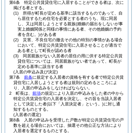
第6条
特定公共賃貸住宅に入居することができる者は、次に
掲げる者とする。
(1)
所得が町長が定める基準に該当するものであって、自
ら居住するため住宅を必要とする者のうち、現に同居
し、又は同居しようとする親族
(婚姻の届出をしないが事
実上婚姻関係と同様の事情にある者、その他婚姻の予約
者を含む。)
がある者
(2)
災害、不良住宅の撤去その他の特別の事情がある場合
において、特定公共賃貸住宅に入居させることが適当で
ある者として町長が認める者
(3)
同居親族がない入居者の居住の用に供する特定公共賃
貸住宅については、同居親族がない者であって、町長が
定める基準に該当する者
(入居の申込み及び決定)
第7条
前条
に規定する入居者の資格を有する者で特定公共賃
貸住宅に入居しようとする者は規則の定めるところによ
り、入居の申込みをしなければならない。
2
町長は、
前項
の規定により入居の申込みをした者の中から
特定公共賃貸住宅の入居者を決定し、その旨を当該入居者
として決定した者
(以下「入居決定者」という。)
に対し通
知するものとする。
(入居者の選定)
第8条
入居の申込みを受理した戸数が特定公共賃貸住宅の戸
数を超える場合においては、抽選その他公正な方法により
入居者を選定するものとする。