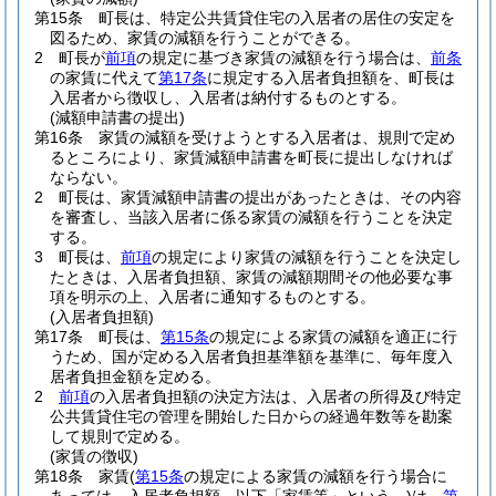
第15条
町長は、特定公共賃貸住宅の入居者の居住の安定を
図るため、家賃の減額を行うことができる。
2
町長が
前項
の規定に基づき家賃の減額を行う場合は、
前条
の家賃に代えて
第17条
に規定する入居者負担額を、町長は
入居者から徴収し、入居者は納付するものとする。
(減額申請書の提出)
第16条
家賃の減額を受けようとする入居者は、規則で定め
るところにより、家賃減額申請書を町長に提出しなければ
ならない。
2
町長は、家賃減額申請書の提出があったときは、その内容
を審査し、当該入居者に係る家賃の減額を行うことを決定
する。
3
町長は、
前項
の規定により家賃の減額を行うことを決定し
たときは、入居者負担額、家賃の減額期間その他必要な事
項を明示の上、入居者に通知するものとする。
(入居者負担額)
第17条
町長は、
第15条
の規定による家賃の減額を適正に行
うため、国が定める入居者負担基準額を基準に、毎年度入
居者負担金額を定める。
2
前項
の入居者負担額の決定方法は、入居者の所得及び特定
公共賃貸住宅の管理を開始した日からの経過年数等を勘案
して規則で定める。
(家賃の徴収)
第18条
家賃
(
第15条
の規定による家賃の減額を行う場合に