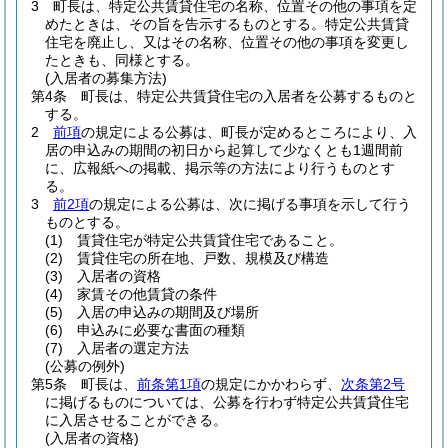
3
町長は、特定公共賃貸住宅の名称、位置その他の事項を定
めたときは、その旨を告示するものとする。
特定公共賃貸
住宅を廃止し、又はその名称、位置その他の事項を変更し
たときも、同様とする。
(入居者の募集方法)
第4条
町長は、特定公共賃貸住宅の入居者を公募するものと
する。
2
前項
の規定による公募は、町長が定めるところにより、入
居の申込みの期間の初日から起算して少なくとも1週間前
に、広報紙への掲載、掲示等の方法により行うものとす
る。
3
前2項
の規定による公募は、次に掲げる事項を示して行う
ものとする。
(1)
賃貸住宅が特定公共賃貸住宅であること。
(2)
賃貸住宅の所在地、戸数、規模及び構造
(3)
入居者の資格
(4)
家賃その他賃貸の条件
(5)
入居の申込みの期間及び場所
(6)
申込みに必要な書面の種類
(7)
入居者の選定方法
(公募の例外)
第5条
町長は、
前条第1項
の規定にかかわらず、
次条第2号
に掲げるものについては、公募を行わず特定公共賃貸住宅
に入居させることができる。
(入居者の資格)