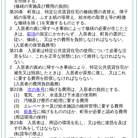
を控除する。
(修繕の実施及び費用の負担)
第20条
町長は、特定公共賃貸住宅の修繕
(畳の表替え、障子
紙の張替え、ふすま紙の張替え、給水栓の取替え等の軽微
な修繕を除く)
を実施するものとする。
2
入居者の責に帰すべき事由によって修繕の必要が生じたと
きは、
前項
の規定にかかわらず、入居者は、町長の選択に
従い、修繕し、又はその費用を負担しなければならない。
(入居者の保管義務等)
第21条
入居者は特定公共賃貸住宅の使用について必要な注
意を払い、これを正常な状態において維持しなければなら
ない。
2
入居者の責めに帰すべき事由により、特定公共賃貸住宅が
滅失又は毀損したときは、入居者が原形に復し、又はこれ
に要する費用を賠償しなければならない。
(入居者の費用負担義務)
第22条
次の各号
に掲げる費用は、入居者の負担とする。
(1)
電気、ガス、水道及び下水道の使用料
(2)
汚物及び塵芥の処理に要する費用
(3)
エレベーター及び給水施設の維持管理に要する費用
(4)
前各号
に掲げるもののほか、町長が必要と認める費用
(周辺環境の保持)
第23条
入居者は、周辺の環境を乱し、又は他に迷惑を及ぼ
す行為をしてはならない。
(転貸等の禁止)