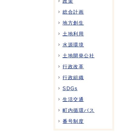
政策
総合計画
地方創生
土地利用
水源環境
土地開発公社
行政改革
行政組織
SDGs
生活交通
町内循環バス
番号制度