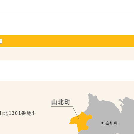
方
山北1301番地4