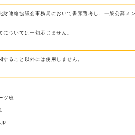
化財連絡協議会事務局において書類選考し、一般公募メ
てについては一切応じません。
関すること以外には使用しません。
ーツ班
1
.jp