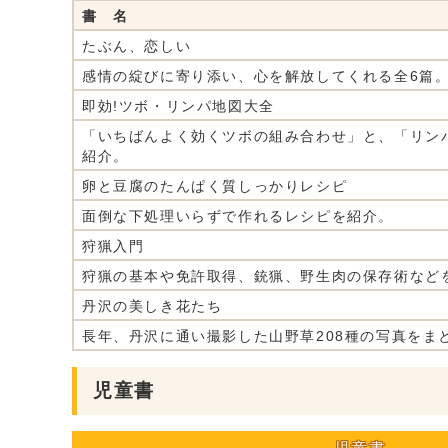
書 名
たぶん、恋しい
感情の綻びに寄り添い、心を解放してくれる全6篇
即効!ツボ・リンパ地図大全
「いちばんよく効くツボの組み合わせ」と、「リン
紹介。
卵と豆腐のたんぱく質しっかりレシピ
面倒な下処理いらずで作れるレシピを紹介。
狩猟入門
狩猟の基本や免許取得、銃猟、野生肉の保存術など
丹沢の美しき花たち
長年、丹沢に通い撮影した山野草208種の写真をま
児童書