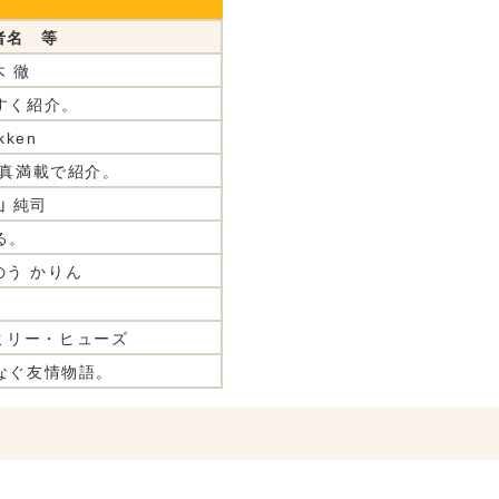
者名 等
木 徹
すく紹介。
kken
写真満載で紹介。
山 純司
る。
のう かりん
ミリー・ヒューズ
なぐ友情物語。