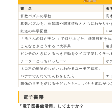
児童書
書 名
著
算数パズルの学校
高
算数パズルを、豆知識や関連情報とともにわかりや
鉄道の科学図鑑
Ga
「所さんの目がテン!」で取り上げた、鉄道技術を
こんなときどうする!?大事典
遠
ピンチのときにとるべき行動をクイズで楽しく学べ
チーターどっちいったー?
か
ネコ科の動物のちがいもわかるユーモア絵本。
バナナでんわででんわをしたら
エ
想像の世界を信じる子どもたちへ、バナナ電話がつ
電子書籍
「電子図書館活用」してますか？