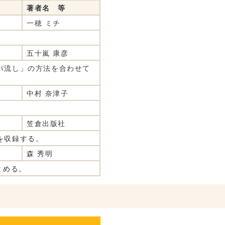
著者名 等
一穂 ミチ
。
五十嵐 康彦
パ流し」の方法を合わせて
中村 奈津子
笠倉出版社
を収録する。
森 秀明
とめる。