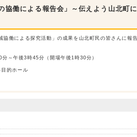
との協働による報告会」～伝えよう山北町
域協働による探究活動」の成果を山北町民の皆さんに報
0分～午後3時45分（開場午後1時30分）
多目的ホール