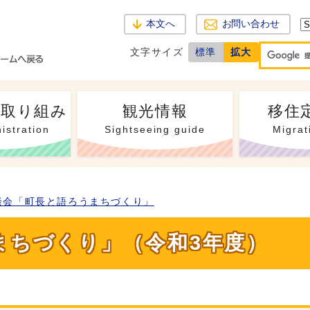
本文へ
お問い合わせ
文字サイズ
標準
拡大
・取り組み
観光情報
移住
istration
Sightseeing guide
Migrat
談会「町長と語ろうまちづくり」
まちづくり」（令和3年度）