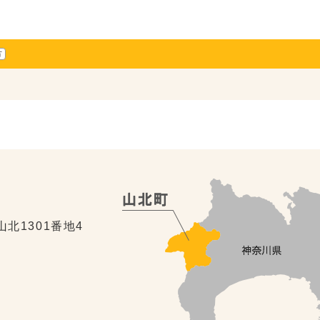
方
山北1301番地4