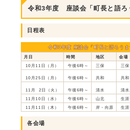
令和3年度 座談会「町長と語
日程表
令和3年度 座談会「町長と語ろう
月日
時間
地区
会場
10月11日（月）
午後6時～
三保
三保
10月25日（月）
午後6時～
共和
共和
11月 2日（火）
午後6時～
清水
清
11月10日（水）
午後6時～
山北
生涯
11月11日（木）
午後6時～
岸・向原
生涯
各会場