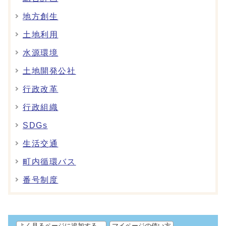
地方創生
土地利用
水源環境
土地開発公社
行政改革
行政組織
SDGs
生活交通
町内循環バス
番号制度
よく見るページに追加する。
マイページの使い方