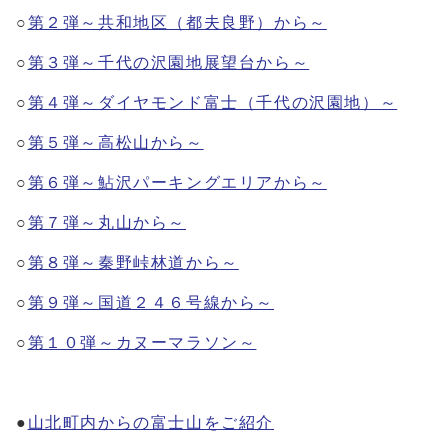
○
第２弾～共和地区（都夫良野）から～
○
第３弾～千代の沢園地展望台から～
○
第４弾～ダイヤモンド富士（千代の沢園地）～
○
第５弾～高松山から～
○
第６弾～鮎沢パーキングエリアから～
○
第７弾～丸山から～
○
第８弾～秦野峠林道から～
○
第９弾～国道２４６号線から～
○
第１０弾～カヌーマラソン～
●
山北町内からの富士山をご紹介