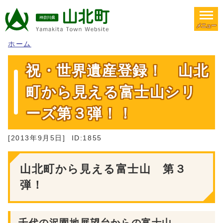
メニュー
ホーム
祝・世界遺産登録！ 山北
町から見える富士山シリ
ーズ第３弾！！
[2013年9月5日]
ID:1855
山北町から見える富士山 第３
弾！
千代の沢園地展望台からの富士山