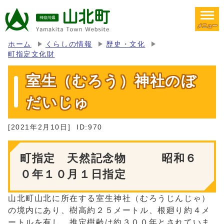
メニュー
ホーム
くらしの情報
歴史・文化
町指定文化財
室生（むろう）神社のぼ
だいじゅ
[2021年2月10日]
ID:970
町指定 天然記念物 昭和６
０年１０月１日指定
山北町山北に所在する室生神社（むろうじんじゃ）
の境内にあり、樹高約２５メートル、根廻り約４メ
ートルを有し、推定樹齢は約３００年とされていま