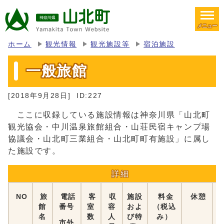
メニュー
ホーム
観光情報
観光施設等
宿泊施設
一般旅館
[2018年9月28日]
ID:227
ここに収録している施設情報は神奈川県「山北町
観光協会・中川温泉旅館組合・山荘民宿キャンプ場
協議会・山北町三業組合・山北町町有施設」に属し
た施設です。
詳細
NO
旅
電話
客
収
施設
料金
休憩
館
番号
室
容
およ
（税込
名
数
人
び特
み）
市外