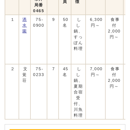
員
徴
局番
0465
１
洒
75-
9
50
し
6,300
食事
水
0900
名
し
円～
付
園
鍋、
2,000
すっ
円～
ぽん
料理
２
文
75-
7
45
し
7,000
食事
覚
0233
名
し
円～
付
荘
鍋、
2,000
夏期
円～
合宿
受
付、
川魚
料理