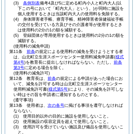
(3)
条例別表
備考4及び5に定める町内小人と町内大人
(以
下この号において「町内大人」という。)
が同時に施設を
個人使用するときは当該町内大人の使用料を免除する。
(4)
身体障害者手帳、療育手帳、精神障害者保健福祉手帳
の交付を受けている方及びその介護者等が使用するとき
は使用料の2分の1の額を減額する。
(5)
登録団体が専用使用するときは使用料の2分の1の額を
減額する。
(使用料の減免申請)
第11条
前条
の規定による使用料の減免を受けようとする者
は、山北町立生涯スポーツセンター使用料減免申請書
(
様式
第4号
)
を教育長に提出しなければならない。
ただし、
前条
第3号
に定める場合を除く。
(使用料の減免許可)
第12条
教育長は、
前条
の規定による申請があった場合にお
いて、減免を許可する時は山北町立生涯スポーツセンター
使用料減免許可書
(
様式第5号
)
により、その減免を許可しな
い時はその旨を申請者に通知するものとする。
(遵守事項)
第13条
使用者は、
次の各号
に掲げる事項を遵守しなければ
ならない。
(1)
使用目的以外の目的に施設を使用しないこと。
(2)
使用施設の収容定員を超えて使用しないこと。
(3)
使用許可を受けていない施設及び備品を使用しないこ
と。