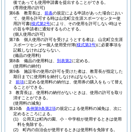
後であっても使用申請書を提出することができる。
(専用使用の許可)
第6条
教育長は、
前条
の規定による申請があった場合におい
て、使用を許可する時は山北町立生涯スポーツセンター使
用許可書
(
様式第2号
)
により、その使用を許可しない時はそ
の旨を申請者に通知するものとする。
(個人使用の許可)
第7条
個人使用の許可を受けようとする者は、山北町立生涯
スポーツセンター個人使用受付簿
(
様式第3号
)
に必要事項を
記載しなければならない。
(備品の使用料)
第8条
備品の使用料は、
別表第2
に定める。
(使用料の納付)
第9条
施設等の使用の許可を受けた者は、教育長が指定した
期日までに使用料を納付しなければならない。
2
前項
に定める使用料の納付は、使用券の購入をもって替え
ることができる。
3
教育長は、使用料の納付がないときは、使用の許可を取り
消すことができる。
(使用料の減免)
第10条
条例第9条第2項
の規定による使用料の減免は、次に
定めるところによる。
(1)
公用又は町内の園、小・中学校が使用するときは使用
料を免除する。
(2)
町内の自治会が使用するときは使用料を免除する。