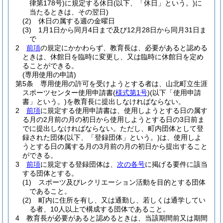
律第178号)
に規定する休日
(以下、「休日」という。)
に
当たるときは、その翌日)
(2)
休日の属する週の金曜日
(3)
1月1日から同月4日まで及び12月28日から同月31日ま
で
2
前項
の規定にかかわらず、教育長は、必要があると認める
ときは、休館日を臨時に変更し、又は臨時に休館日を定め
ることができる。
(専用使用の申請)
第5条
専用使用の許可を受けようとする者は、山北町立生涯
スポーツセンター使用申請書
(
様式第1号
)
(以下「使用申請
書」という。)
を教育長に提出しなければならない。
2
前項
に規定する使用申請書は、使用しようとする日の属す
る月の2月前の月の初日から使用しようとする日の3日前ま
でに提出しなければならない。
ただし、町内団体として登
録された団体
(以下、「登録団体」という。)
は、使用しよ
うとする日の属する月の3月前の月の初日から提出すること
ができる。
3
前項
に規定する登録団体は、
次の各号
に掲げる要件に該当
する団体とする。
(1)
スポーツ及びレクリエーション活動を目的とする団体
であること。
(2)
町内に住所を有し、又は通勤し、若しくは通学してい
る者、10人以上で構成する団体であること。
4
教育長が必要があると認めるときは、当該期間前又は期間