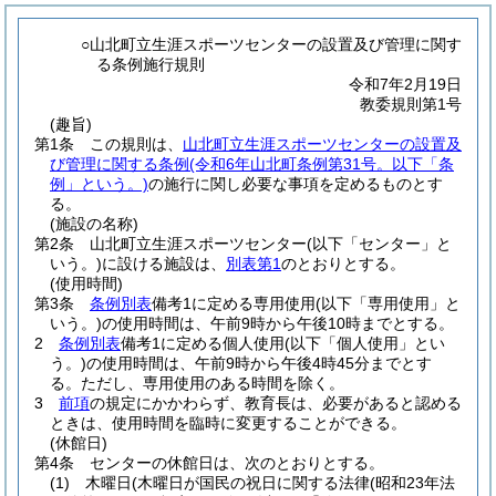
○山北町立生涯スポーツセンターの設置及び管理に関す
る条例施行規則
令和7年2月19日
教委規則第1号
(趣旨)
第1条
この規則は、
山北町立生涯スポーツセンターの設置及
び管理に関する条例
(令和6年山北町条例第31号。以下「条
例」という。)
の施行に関し必要な事項を定めるものとす
る。
(施設の名称)
第2条
山北町立生涯スポーツセンター
(以下「センター」と
いう。)
に設ける施設は、
別表第1
のとおりとする。
(使用時間)
第3条
条例別表
備考1に定める専用使用
(以下「専用使用」と
いう。)
の使用時間は、午前9時から午後10時までとする。
2
条例別表
備考1に定める個人使用
(以下「個人使用」とい
う。)
の使用時間は、午前9時から午後4時45分までとす
る。
ただし、専用使用のある時間を除く。
3
前項
の規定にかかわらず、教育長は、必要があると認める
ときは、使用時間を臨時に変更することができる。
(休館日)
第4条
センターの休館日は、次のとおりとする。
(1)
木曜日
(木曜日が国民の祝日に関する法律
(昭和23年法