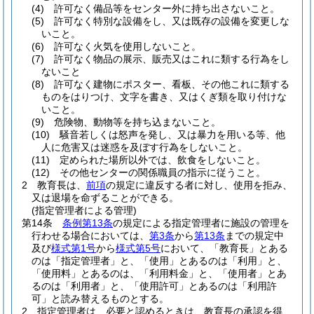
(4)
許可なく備品等をセンター外に持ち出さないこと。
(5)
許可なく特別な設備をし、又は既存の設備を変更しな
いこと。
(6)
許可なく火気を使用しないこと。
(7)
許可なく物品の展示、販売又はこれに類する行為をし
ないこと
(8)
許可なく建物にポスター、看板、その他これに類する
ものをはりつけ、文字を書き、又はくぎ類を取り付けな
いこと。
(9)
危険物、動物等を持ち込まないこと。
(10)
騒音若しくは怒声を発し、又は暴力を用いる等、他
人に危害又は迷惑を及ぼす行為をしないこと。
(11)
定められた場所以外では、飲食をしないこと。
(12)
その他センターの関係職員の指示に従うこと。
2
教育長は、
前項
の規定に違反する者に対し、使用を拒み、
又は退場を命ずることができる。
(指定管理者による管理)
第14条
条例第13条
の規定による指定管理者に施設の管理を
行わせる場合においては、
第3条
から
第13条
までの規定中
及び
様式第1号
から
様式第5号
において、「教育長」とある
のは「指定管理者」と、「使用」とあるのは「利用」と、
「使用料」とあるのは、「利用料金」と、「使用者」とあ
るのは「利用者」と、「使用許可」とあるのは「利用許
可」と読み替えるものとする。
2
指定管理者は、必要と認めるときは、教育長の承認を得