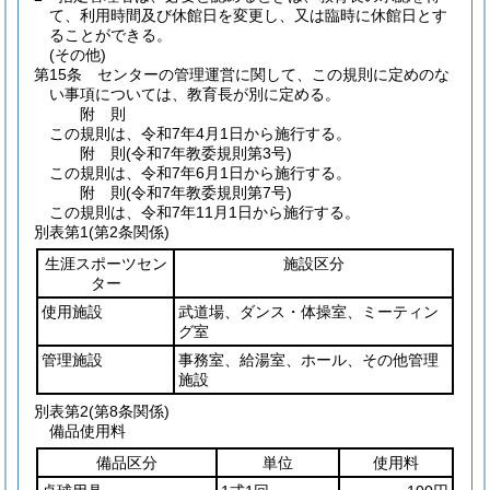
て、利用時間及び休館日を変更し、又は臨時に休館日とす
ることができる。
(その他)
第15条
センターの管理運営に関して、この規則に定めのな
い事項については、教育長が別に定める。
附
則
この規則は、令和7年4月1日から施行する。
附
則
(令和7年
教委規則第3号)
この規則は、令和7年6月1日から施行する。
附
則
(令和7年
教委規則第7号)
この規則は、令和7年11月1日から施行する。
別表第1
(第2条関係)
生涯スポーツセン
施設区分
ター
使用施設
武道場、ダンス・体操室、ミーティン
グ室
管理施設
事務室、給湯室、ホール、その他管理
施設
別表第2
(第8条関係)
備品使用料
備品区分
単位
使用料