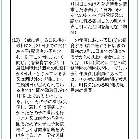
り同日における育児時間を請
求した場合は、1日2回それ
ぞれ30分から当該承認又は
請求に係る各回ごとの期間を
差し引いた期間を超えない期
間)
(19)
9歳に達する日以後の
一の年度において5日
(その養
最初の3月31日までの間に
育する9歳に達する日以後の
ある子
(配偶者の子を含
最初の3月31日までの間にあ
む。以下この号において
る子が2人以上の場合にあっ
同じ。)
を養育する会計年
ては、10日)
(勤務日ごとの勤
度任用職員
(1週間の勤務日
務時間の時間数が同一でない
が3日以上とされている者
会計年度任用職員にあって
又は週以外の期間によっ
は、その者の勤務時間を考慮
て勤務日が定められてい
し、町長の定める時間)
の範
る者で1年間の勤務日が12
囲内の期間
1日以上であるものに限
る。)
が、その子の看護
(負
傷し、若しくは疾病にか
かったその子の世話を行
うこと又は疾病の予防を
図るためその子に予防接
種若しくは健康診断を受
けさせること、学校保健