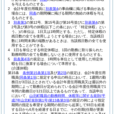
を与えるものとする。
2
会計年度任用職員に
別表第4
の事由欄に掲げる事由がある
場合には、
同表
の期間欄に掲げる期間の無給の休暇を与え
るものとする。
3
別表第3
の第12号、第15号及び第16号並びに
別表第4
の第
2号及び第3号の休暇
(以下この条において「特定休暇」とい
う。)
の単位は、1日又は1時間とする。
ただし、特定休暇の
残日数の全てを使用しようとする場合において、当該残日
数に1時間未満の端数があるときは、当該残日数の全てを使
用することができる。
4
1日を単位とする特定休暇は、1回の勤務に割り振られた
勤務時間の全てを勤務しないときに使用するものとする。
5
前条第4項
の規定は、1時間を単位として使用した特定休
暇を日に換算する場合について準用する。
(介護休暇)
第15条
条例第15条第1項
及び
第2項
の規定は、会計年度任用
職員
(
同条第1項
に規定する申出の時点において、1週間の勤
務日が3日以上とされている会計年度任用職員又は週以外の
期間によって勤務日が定められている会計年度任用職員で1
年間の勤務日が121日以上であるものであって、当該申出
において、
山北町職員の勤務時間、休暇等に関する規則
(平
成7年山北町規則第1号)
第13条第3項
の規定の例により指定
期間の指定を希望する期間の初日から起算して93日を経過
する日から6月を経過する日までに、その任期
(任期が更新