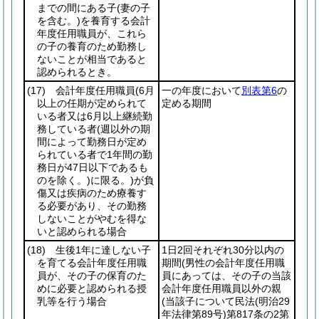
までの間にある子
(妻の子
を含む。)
を養育する会計
年度任用職員が、これら
の子の養育のため勤務し
ないことが相当であると
認められるとき。
(17)
会計年度任用職員
(6月
一の年度において
別表第6
の
以上の任期が定められて
定める期間
いる者又は6月以上継続勤
務している者
(週以外の期
間によって勤務日が定め
られている者で1年間の勤
務日が47日以下であるも
のを除く。)
に限る。)
が負
傷又は疾病のため療養す
る必要があり、その勤務
しないことがやむを得な
いと認められる場合
(18)
生後1年に達しない子
1日2回それぞれ30分以内の
を育てる会計年度任用職
期間
(男性の会計年度任用職
員が、その子の保育のた
員にあっては、その子の当該
めに必要と認められる授
会計年度任用職員以外の親
乳等を行う場合
(当該子について民法
(明治29
年法律第89号)
第817条の2第