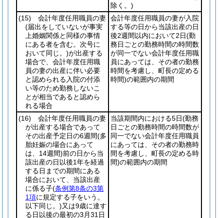
除く。)
(15)
会計年度任用職員の妻
会計年度任用職員の妻が入院
(届出をしていないが事実
する等の日から当該出産の日
上婚姻関係と同様の事情
後2週間以内において2日
(勤
にある者を含む。次号に
務日ごとの勤務時間の時間数
おいて同じ。)
が出産する
が同一でない会計年度任用職
場合で、会計年度任用職
員にあっては、その者の勤務
員の妻の出産に伴い必要
時間を考慮し、町長の定める
と認められる入院の付添
時間)
の範囲内の期間
い等のため勤務しないこ
とが相当であると認めら
れる場合
(16)
会計年度任用職員の妻
当該期間内における5日
(勤務
が出産する場合であって
日ごとの勤務時間の時間数が
その出産予定日の6週間
(多
同一でない会計年度任用職員
胎妊娠の場合にあって
にあっては、その者の勤務時
は、14週間)
前の日から当
間を考慮し、町長の定める時
該出産の日以後1年を経過
間)
の範囲内の期間
する日までの期間にある
場合において、当該出産
に係る子
(
条例第8条の3第
1項
に規定する子をいう。
以下同じ。)
又は9歳に達す
る日以後の最初の3月31日