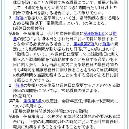
休日を設けることが困難である職員について、町長と協議
して、4週間を超えない期間につき1週間当たり1日以上の
割合で週休日を設ける場合には、この限りでない。
3
前項
の割振りの基準等については、常時勤務を要する職を
占める職員
(以下「常勤職員」という。)
の例による。
(週休日の振替等)
第6条
任命権者は、会計年度任用職員に
第4条第1項
又は
前
条
の規定により週休日とされた日において特に勤務するこ
とを命ずる必要がある場合には、
第4条第2項
又は
前条
の規
定により勤務時間が割り振られた日
(以下この条において
「勤務日」という。)
を週休日に変更して当該勤務日に割り
振られた勤務時間を当該勤務することを命ずる必要がある
日に割り振り、又は当該期間内にある勤務日の勤務時間の
うち4時間を当該勤務日に割り振ることをやめて当該4時間
の勤務時間を当該勤務することを命ずる必要がある日に割
り振ることができる。
2
前項
の割振りの基準及び週休日に変更することのできる勤
務日の期間等については、常勤職員の例による。
(休憩時間)
第7条
条例第6条
の規定は、会計年度任用職員の休憩時間に
ついて準用する。
(正規の勤務時間以外の時間における勤務)
第8条
任命権者は、公務のため臨時又は緊急の必要がある場
合には、正規の勤務時間以外の時間において会計年度任用
職員に勤務をすることを命ずることができる。