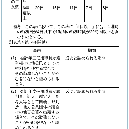
度
の年
度数
6年
20日
15日
11日
7日
3日
度以
上
備考 この表において、この表の「5日以上」には、1週間
の勤務日が4日以下で1週間の勤務時間が29時間以上を含
むものとする。
別表第3
(第14条関係)
事由
期間
(1)
会計年度任用職員が選
必要と認められる期間
挙権その他公民としての
権利を行使する場合で、
その勤務しないことがや
むを得ないと認められる
とき。
(2)
会計年度任用職員が裁
必要と認められる期間
判員、証人、鑑定人、参
考人等として国会、裁判
所、地方公共団体の議会
その他官公署へ出頭する
場合で、その勤務しない
ことがやむを得ないと認
められるとき。