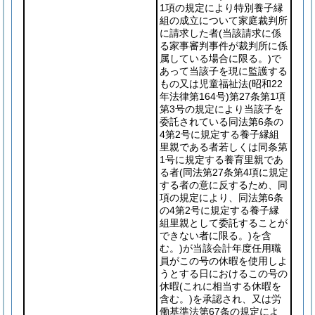
1項の規定により特別養子縁
組の成立について家庭裁判所
に請求した者
(当該請求に係
る家事審判事件が裁判所に係
属している場合に限る。)
で
あって当該子を現に監護する
もの又は児童福祉法
(昭和22
年法律第164号)
第27条第1項
第3号の規定により当該子を
委託されている同法第6条の
4第2号に規定する養子縁組
里親である者若しくは同条第
1号に規定する養育里親であ
る者
(同法第27条第4項に規定
する者の意に反するため、同
項の規定により、同法第6条
の4第2号に規定する養子縁
組里親として委託することが
できない者に限る。)
を含
む。)
が当該会計年度任用職
員がこの号の休暇を使用しよ
うとする日におけるこの号の
休暇
(これに相当する休暇を
含む。)
を承認され、又は労
働基準法第67条の規定によ