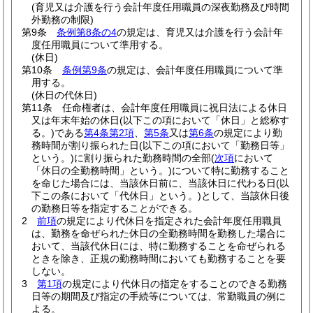
(育児又は介護を行う会計年度任用職員の深夜勤務及び時間
外勤務の制限)
第9条
条例第8条の4
の規定は、育児又は介護を行う会計年
度任用職員について準用する。
(休日)
第10条
条例第9条
の規定は、会計年度任用職員について準
用する。
(休日の代休日)
第11条
任命権者は、会計年度任用職員に祝日法による休日
又は年末年始の休日
(以下この項において「休日」と総称す
る。)
である
第4条第2項
、
第5条
又は
第6条
の規定により勤
務時間が割り振られた日
(以下この項において「勤務日等」
という。)
に割り振られた勤務時間の全部
(
次項
において
「休日の全勤務時間」という。)
について特に勤務すること
を命じた場合には、当該休日前に、当該休日に代わる日
(以
下この条において「代休日」という。)
として、当該休日後
の勤務日等を指定することができる。
2
前項
の規定により代休日を指定された会計年度任用職員
は、勤務を命ぜられた休日の全勤務時間を勤務した場合に
おいて、当該代休日には、特に勤務することを命ぜられる
ときを除き、正規の勤務時間においても勤務することを要
しない。
3
第1項
の規定により代休日の指定をすることのできる勤務
日等の期間及び指定の手続等については、常勤職員の例に
よる。