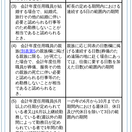
(3)
会計年度任用職員が結
町長の定める期間内における
婚する場合で、結婚式、
連続する5日の範囲内の期間
旅行その他の結婚に伴い
必要と認められる行事等
のため勤務しないことが
相当であると認められる
とき。
(4)
会計年度任用職員の親
親族に応じ同表の日数欄に掲
族
(
別表第5
の親族欄に掲げ
げる連続する日数
(葬儀のた
る親族に限る。)
が死亡し
め遠隔の地に赴く場合にあっ
た場合で、会計年度任用
ては、往復に要する日数を加
職員が葬儀、服喪その他
えた日数)
の範囲内の期間
の親族の死亡に伴い必要
と認められる行事等のた
め勤務しないことが相当
であると認められると
き。
(5)
会計年度任用職員
(6月
一の年の6月から10月までの
以上の任期が定められて
期間内における週休日、休日
いる者又は6月以上継続勤
及び代休日を除いて3日の範
務している者
(週以外の期
囲内の期間
間によって勤務日が定め
られている者で1年間の勤