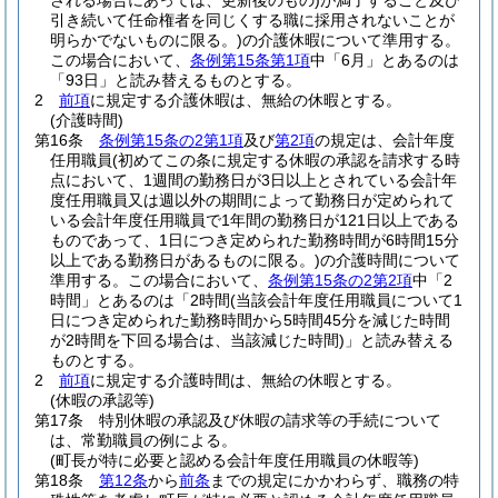
される場合にあっては、更新後のもの)
が満了すること及び
引き続いて任命権者を同じくする職に採用されないことが
明らかでないものに限る。)
の介護休暇について準用する。
この場合において、
条例第15条第1項
中「6月」とあるのは
「93日」と読み替えるものとする。
2
前項
に規定する介護休暇は、無給の休暇とする。
(介護時間)
第16条
条例第15条の2第1項
及び
第2項
の規定は、会計年度
任用職員
(初めてこの条に規定する休暇の承認を請求する時
点において、1週間の勤務日が3日以上とされている会計年
度任用職員又は週以外の期間によって勤務日が定められて
いる会計年度任用職員で1年間の勤務日が121日以上である
ものであって、1日につき定められた勤務時間が6時間15分
以上である勤務日があるものに限る。)
の介護時間について
準用する。
この場合において、
条例第15条の2第2項
中「2
時間」とあるのは「2時間
(当該会計年度任用職員について1
日につき定められた勤務時間から5時間45分を減じた時間
が2時間を下回る場合は、当該減じた時間)
」と読み替える
ものとする。
2
前項
に規定する介護時間は、無給の休暇とする。
(休暇の承認等)
第17条
特別休暇の承認及び休暇の請求等の手続について
は、常勤職員の例による。
(町長が特に必要と認める会計年度任用職員の休暇等)
第18条
第12条
から
前条
までの規定にかかわらず、職務の特