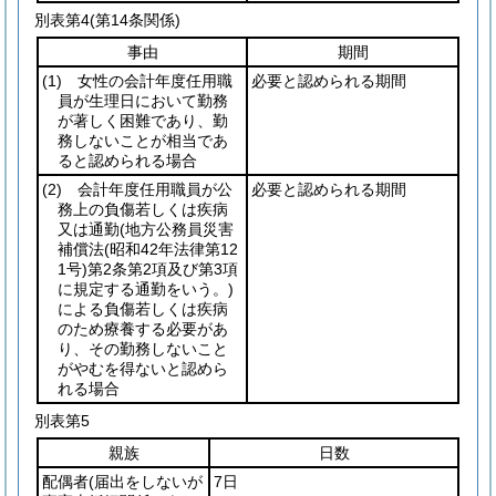
別表第4
(第14条関係)
事由
期間
(1)
女性の会計年度任用職
必要と認められる期間
員が生理日において勤務
が著しく困難であり、勤
務しないことが相当であ
ると認められる場合
(2)
会計年度任用職員が公
必要と認められる期間
務上の負傷若しくは疾病
又は通勤
(地方公務員災害
補償法
(昭和42年法律第12
1号)
第2条第2項及び第3項
に規定する通勤をいう。)
による負傷若しくは疾病
のため療養する必要があ
り、その勤務しないこと
がやむを得ないと認めら
れる場合
別表第5
親族
日数
配偶者
(届出をしないが
7日