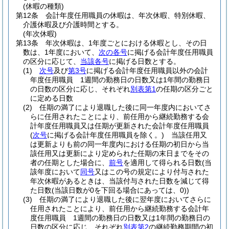
(休暇の種類)
第12条
会計年度任用職員の休暇は、年次休暇、特別休暇、
介護休暇及び介護時間とする。
(年次休暇)
第13条
年次休暇は、1年度ごとにおける休暇とし、その日
数は、1年度において、
次の各号
に掲げる会計年度任用職員
の区分に応じて、
当該各号
に掲げる日数とする。
(1)
次号
及び
第3号
に掲げる会計年度任用職員以外の会計
年度任用職員 1週間の勤務日の日数又は1年間の勤務日
の日数の区分に応じ、それぞれ
別表第1
の任期の区分ごと
に定める日数
(2)
任期の満了により退職した後に同一年度内においてさ
らに任用されたことにより、前任用から継続勤務する会
計年度任用職員又は任期が更新された会計年度任用職員
(
次号
に掲げる会計年度任用職員を除く。)
当該任用又
は更新よりも前の同一年度内における任期の初日から当
該任用又は更新により定められた任期の末日までをその
者の任期とした場合に、
前号
を適用して得られる日数
(当
該年度において
同号
又はこの号の規定により付与された
年次休暇があるときは、当該付与された日数を減じて得
た日数
(当該日数が0を下回る場合にあっては、0)
)
(3)
任期の満了により退職した後に翌年度においてさらに
任用されたことにより、前任用から継続勤務する会計年
度任用職員 1週間の勤務日の日数又は1年間の勤務日の
日数の区分に応じ、それぞれ
別表第2
の継続勤務期間の初