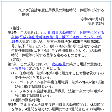
○山北町会計年度任用職員の勤務時間、休暇等に関する
規則
令和2年3月4日
規則第3号
(趣旨)
第1条
この規則は、
山北町職員の勤務時間、休暇等に関する
条例
(平成7年山北町条例第1号。以下「条例」という。)
第
18条
の規定に基づき、地方公務員法
(昭和25年法律第261
号。以下「法」という。)
第22条の2第1項に規定する会計
年度任用職員
(以下「会計年度任用職員」という。)
の勤務
時間、休暇等に関する基準を定めるものとする。
(定義)
第2条
この規則において、
次の各号
に掲げる用語の意義は、
当該各号
に定めるところによる。
(1)
任命権者 法第6条第1項に規定する任命権者及びその
委任を受けた者をいう。
(2)
パートタイム会計年度任用職員 法第22条の2第1項第
1号に掲げる職員をいう。
(3)
フルタイム会計年度任用職員 法第22条の2第1項第2
号に掲げる職員をいう。
(1週間の勤務時間)
第3条
フルタイム会計年度任用職員の勤務時間は、休憩時間
を除き、4週間を超えない期間につき1週間当たり38時間45