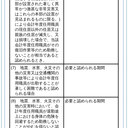
部が設置された著しく異
常かつ激甚な非常災害又
はこれらの本部の設置が
見込まれるものに限る。)
により会計年度任用職員
の現住居以外の住居又は
親族の住居が滅失し、又
は損壊した場合で、当該
会計年度任用職員がその
復旧作業等のため勤務し
ないことが相当であると
認められるとき。
(7)
地震、水害、火災その
必要と認められる期間
他の災害又は交通機関の
事故等により会計年度任
用職員が出勤することが
著しく困難であると認め
られる場合
(8)
地震、水害、火災その
必要と認められる期間
他の災害時において、会
計年度任用職員が退勤途
上における身体の危険を
回避するため勤務しない
ことがやむを得ないと認