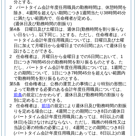
分とする。
2
パートタイム会計年度任用職員の勤務時間は、休憩時間を
除き、4週間を超えない期間につき1週間当たり38時間45分
に満たない範囲内で、任命権者が定める。
(週休日及び勤務時間の割振り)
第4条
日曜日及び土曜日は、週休日
(勤務時間を割り振らな
い日をいう。以下同じ。)
とする。
ただし、任命権者は、パ
ートタイム会計年度任用職員については、日曜日及び土曜
日に加えて月曜日から金曜日までの5日間において週休日を
設けることができる。
2
任命権者は、月曜日から金曜日までの5日間において、1
日につき7時間45分の勤務時間を割り振るものとする。
た
だし、パートタイム会計年度任用職員については、1週間ご
との期間について、1日につき7時間45分を超えない範囲内
で勤務時間を割り振るものとする。
第5条
任命権者は、公務の運営上の事情により特別の形態に
よって勤務する必要のある会計年度任用職員については、
前条
の規定にかかわらず、週休日及び勤務時間の割振りを
別に定めることができる。
2
任命権者は、
前項
の規定により週休日及び勤務時間の割振
りを定める場合には、4週間ごとの期間につき8日の週休日
(パートタイム会計年度任用職員にあっては、8日以上の週
休日)
を設けなければならない。
ただし、職務の特殊性又は
当該公署の特殊の必要により、4週間ごとの期間につき8日
(パートタイム会計年度任用職員にあっては、8日以上)
の週