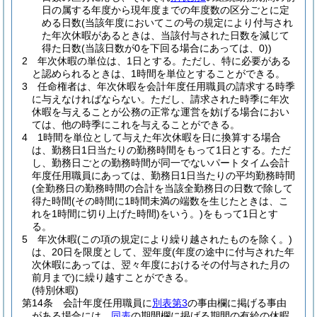
日の属する年度から現年度までの年度数の区分ごとに定
める日数
(当該年度においてこの号の規定により付与され
た年次休暇があるときは、当該付与された日数を減じて
得た日数
(当該日数が0を下回る場合にあっては、0)
)
2
年次休暇の単位は、1日とする。
ただし、特に必要がある
と認められるときは、1時間を単位とすることができる。
3
任命権者は、年次休暇を会計年度任用職員の請求する時季
に与えなければならない。
ただし、請求された時季に年次
休暇を与えることが公務の正常な運営を妨げる場合におい
ては、他の時季にこれを与えることができる。
4
1時間を単位として与えた年次休暇を日に換算する場合
は、勤務日1日当たりの勤務時間をもって1日とする。
ただ
し、勤務日ごとの勤務時間が同一でないパートタイム会計
年度任用職員にあっては、勤務日1日当たりの平均勤務時間
(全勤務日の勤務時間の合計を当該全勤務日の日数で除して
得た時間
(その時間に1時間未満の端数を生じたときは、こ
れを1時間に切り上げた時間)
をいう。)
をもって1日とす
る。
5
年次休暇
(この項の規定により繰り越されたものを除く。)
は、20日を限度として、翌年度
(年度の途中に付与された年
次休暇にあっては、翌々年度におけるその付与された月の
前月まで)
に繰り越すことができる。
(特別休暇)
第14条
会計年度任用職員に
別表第3
の事由欄に掲げる事由
がある場合には、
同表
の期間欄に掲げる期間の有給の休暇