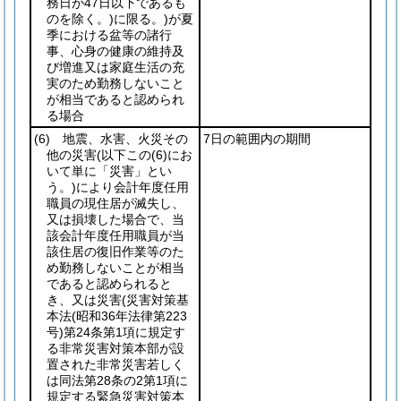
務日が47日以下であるも
のを除く。)
に限る。)
が夏
季における盆等の諸行
事、心身の健康の維持及
び増進又は家庭生活の充
実のため勤務しないこと
が相当であると認められ
る場合
(6)
地震、水害、火災その
7日の範囲内の期間
他の災害
(以下この
(6)
にお
いて単に「災害」とい
う。)
により会計年度任用
職員の現住居が滅失し、
又は損壊した場合で、当
該会計年度任用職員が当
該住居の復旧作業等のた
め勤務しないことが相当
であると認められると
き、又は災害
(災害対策基
本法
(昭和36年法律第223
号)
第24条第1項に規定す
る非常災害対策本部が設
置された非常災害若しく
は同法第28条の2第1項に
規定する緊急災害対策本