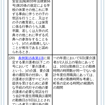
安全法
(昭和33年法律第56
号)
第20条の規定による学
校の休業その他これに準
ずる事由に伴うその子の
世話を行うこと、又はそ
の子の教育若しくは保育
に係る行事のうち入園、
卒園、若しくは入学の式
典その他これに準ずる式
典への参加をすることを
いう。)
のため勤務しない
ことが相当であると認め
られるとき。
(20)
条例第15条第1項
に規
一の年度において5日
(要介護
定する要介護者
(以下この
者が2人以上の場合にあって
号において「要介護者」
は、10日)
(勤務日ごとの勤務
という。)
の介護、要介護
時間の時間数が同一でない会
者の通院等の付添い、要
計年度任用職員にあっては、
介護者が介護サービスの
その者の勤務時間を考慮し、
提供を受けるために必要
町長の定める時間)
の範囲内
な手続の代行その他の要
の期間
介護者の必要な世話を行
う会計年度任用職員
(1週間
の勤務日が3日以上とされ
ている者又は週以外の期