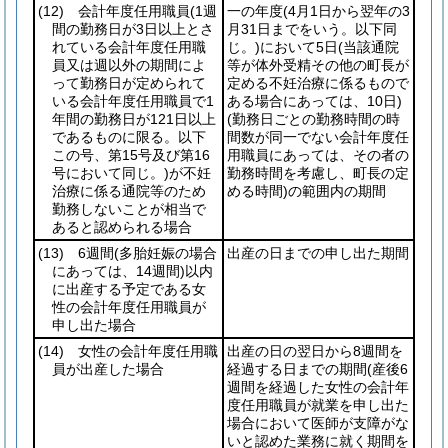
(12)
会計年度任用職員
(1週
一の年度
(4月1日から翌年の3
間の勤務日が3日以上とさ
月31日までをいう。以下同
れている会計年度任用職
じ。)
において5日
(当該通院
員又は週以外の期間によ
等が体外受精その他の町長が
って勤務日が定められて
定める不妊治療に係るもので
いる会計年度任用職員で1
ある場合にあっては、10日)
年間の勤務日が121日以上
(勤務日ごとの勤務時間の時
であるものに限る。以下
間数が同一でない会計年度任
この号、第15号及び第16
用職員にあっては、その者の
号において同じ。)
が不妊
勤務時間を考慮し、町長の定
治療に係る通院等のため
める時間)
の範囲内の期間
勤務しないことが相当で
あると認められる場合
(13)
6週間
(多胎妊娠の場合
出産の日までの申し出た期間
にあっては、14週間)
以内
に出産する予定である女
性の会計年度任用職員が
申し出た場合
(14)
女性の会計年度任用職
出産の日の翌日から8週間を
員が出産した場合
経過する日までの期間
(産後6
週間を経過した女性の会計年
度任用職員が就業を申し出た
場合において医師が支障がな
いと認めた業務に就く期間を