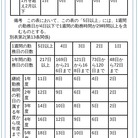
1月を超
1日
0日
0日
0日
0日
え2月以
下
備考 この表において、この表の「5日以上」には、1週間
の勤務日が4日以下で1週間の勤務時間が29時間以上を含
むものとする。
別表第2
(第13条関係)
1週間の勤
5日以上
4日
3日
2日
1日
務日の日数
1年間の勤
217日
169日
121日
73日か
48日か
務日の日数
以上
から21
から16
ら120
ら72日
6日まで
8日まで
日まで
まで
継続
1年
11日
8日
6日
4日
2日
勤務
度
期間
2年
12日
9日
6日
4日
2日
の初
度
日の
3年
14日
10日
8日
5日
2日
属す
度
る年
度か
4年
16日
12日
9日
6日
3日
ら現
度
年度
5年
18日
13日
10日
6日
3日
まで