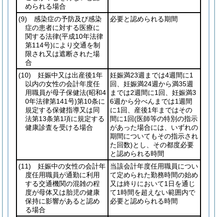
められる場合
(9)
感染症の予防及び感染
必要と認められる期間
症の患者に対する医療に
関する法律
(平成10年法律
第114号)
により交通を制
限され又は遮断された場
合
(10)
妊娠中又は出産後1年
妊娠満23週までは4週間に1
以内の女性の会計年度任
回、妊娠満24週から満35週
用職員が母子保健法
(昭和4
までは2週間に1回、妊娠満3
0年法律第141号)
第10条に
6週から分べんまでは1週間
規定する保健指導又は同
に1回、産後1年まではその
法第13条第1項に規定する
間に1回
(医師等の特別の指示
健康診査を受ける場合
があった場合には、いずれの
期間についてもその指示され
た回数)
とし、その都度必要
と認められる時間
(11)
妊娠中の女性の会計年
当該会計年度任用職員につい
度任用職員が通勤に利用
て定められた勤務時間の始め
する交通機関の混雑の程
又は終りにおいて1日を通じ
度が母体又は胎児の健康
て1時間を超えない範囲内で
保持に影響があると認め
必要と認められる時間
る場合