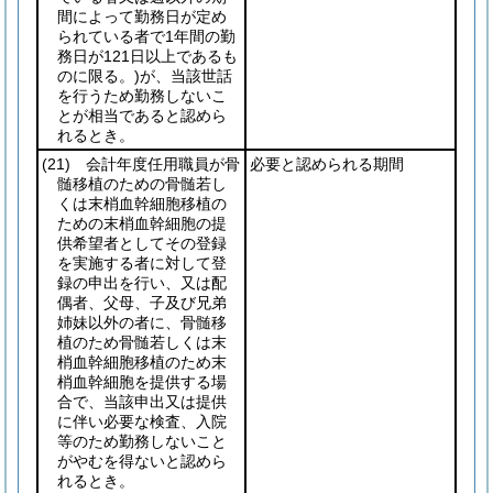
間によって勤務日が定め
られている者で1年間の勤
務日が121日以上であるも
のに限る。)
が、当該世話
を行うため勤務しないこ
とが相当であると認めら
れるとき。
(21)
会計年度任用職員が骨
必要と認められる期間
髄移植のための骨髄若し
くは末梢血幹細胞移植の
ための末梢血幹細胞の提
供希望者としてその登録
を実施する者に対して登
録の申出を行い、又は配
偶者、父母、子及び兄弟
姉妹以外の者に、骨髄移
植のため骨髄若しくは末
梢血幹細胞移植のため末
梢血幹細胞を提供する場
合で、当該申出又は提供
に伴い必要な検査、入院
等のため勤務しないこと
がやむを得ないと認めら
れるとき。