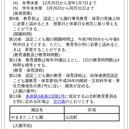
(4)
冬季休業 12月25日から翌年1月7日まで
(5)
学年末休業 3月26日から同月31日まで
(振替授業)
第9条
教育長は、認定こども園行事等教育・保育の実施上特
に必要と認めるとき、授業日と休業日を相互に振り替える
ことができる。
(開園時間)
第10条
認定こども園の開園時間は、午前7時30分から午後6
時30分までとする。
ただし、教育長が特に必要と認めると
きは、変更することができる。
(教育週数及び教育時間数)
第11条
教育週数は毎年39週以上とし、1日の教育時間数は4
時間を標準とする。
(教育・保育課程)
第12条
認定こども園の教育・保育課程は、幼保連携型認定
こども園教育・保育要領
(平成26年内閣府・文部科学省・厚
生労働省告示第1号)
に従い、園長が定める。
(入園の要件)
第13条
条例第3条第1項第1号
に規定する山北町教育委員会
が別に定める区域は、
次の表
のとおりとする。
施設名
区域
やまきたこども園
山北町
(入園手続)