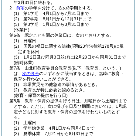
年3月31日に終わる。
2
前項
の学年を分けて、次の3学期とする。
(1)
第1学期 4月1日から7月31日まで
(2)
第2学期 8月1日から12月31日まで
(3)
第3学期 1月1日から3月31日まで
(休業日)
第6条
認定こども園の休業日は、次のとおりとする。
(1)
日曜日
(2)
国民の祝日に関する法律
(昭和23年法律第178号)
に規
定する休日
(3)
1月2日及び同月3日並びに12月29日から同月31日まで
(臨時休業)
第7条
山北町教育委員会教育長
(以下「教育長」という。)
は、
次の各号
のいずれかに該当するときは、臨時に教育・
保育を行わないことができる。
(1)
非常変災その他急迫の事情があるとき。
(2)
教育長が特に必要と認めるとき。
(教育・保育の提供を行う日)
第8条
教育・保育の提供を行う日は、月曜日から土曜日まで
とする。
ただし、次に掲げる日及び期間においては、1号認
定子どもに対する教育・保育の提供を行わないものとす
る。
(1)
土曜日
(2)
学年始休業 4月1日から同月4日まで
(3)
夏季休業 7月21日から8月31日まで