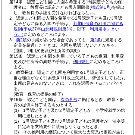
第14条
認定こども園に入園を希望する1号認定子どもの保
護者は、教育長に認定こども園入園願書
(
様式第1号
)
を提出
し、教育長の承認を受けなければならない。
2
認定こども園に入園を希望する2号認定子ども及び3号認
定子どもに係る入園の手続は、
山北町保育の利用に関する
規則
(平成27年山北町規則第3号。以下「利用規則」とい
う。)
に定めるところによる。
3
前2項
の手続があった場合であっても、
第2条
に規定する
定員を超過したときは、入園を承認しないことがある。
(退園、利用変更及び住所等の異動)
第15条
認定こども園を利用している子どもの退園、利用変
更及び住所等の異動の手続は、
利用規則
に定めるところに
よる。
2
教育長は、認定こども園を利用する1号認定子どもが、正
当な理由がなく引き続き1月以上欠席し、督促をしてもなお
出席の見込みのないときは、これを退園させることができ
る。
(教育・保育の提供の終了)
第16条
認定こども園は、
次の各号
に掲げるとき、教育・保
育の提供を終了するものとする。
(1)
1号認定子ども及び2号認定子どもが、小学校就学の始
期に達したとき。
(2)
2号認定子ども及び3号認定子どもの保護者が、法令等
に定める支給要件に該当しなくなったとき。
(3)
その他利用の継続について重大な支障又は困難が生じ