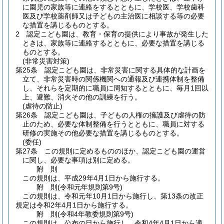
に園児の家族等に連絡をするとともに、学校医、学校歯科
医及び学校薬剤師又は子どもの主治医に相談する等の必要
な措置を講じるものとする。
2
認定こども園は、教育・保育の提供により事故が発生した
ときは、家族等に連絡するとともに、必要な措置を講じる
ものとする。
(非常災害対策)
第25条
認定こども園は、非常災害に関する具体的な計画を
立て、非常災害時の関係機関への通報及び連携体制を整備
し、それらを定期的に職員に周知するとともに、毎月1回以
上、避難、消火その他の訓練を行う。
(虐待の防止)
第26条
認定こども園は、子どもの人権の擁護及び虐待の防
止のため、必要な体制整備を行うとともに、職員に対する
研修の実施その他必要な措置を講じるものとする。
(委任)
第27条
この規則に定めるもののほか、認定こども園の運営
に関し、必要な事項は別に定める。
附
則
この規則は、平成29年4月1日から施行する。
附
則
(令和元年
規則第9号)
この規則は、令和元年10月1日から施行し、第13条の改正
規定は令和2年4月1日から施行する。
附
則
(令和4年
教委規則第9号)
この規則は、公布の日から施行し、令和4年4月1日から適