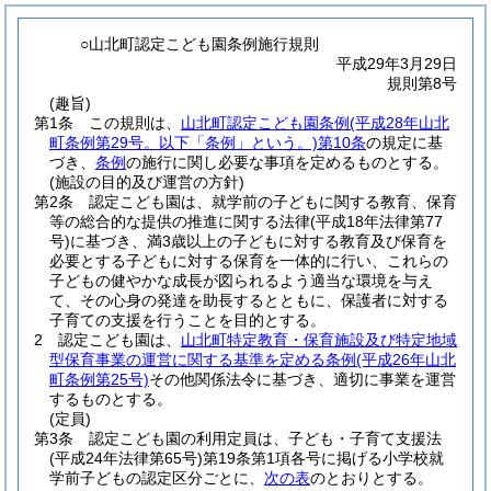
○山北町認定こども園条例施行規則
平成29年3月29日
規則第8号
(趣旨)
第1条
この規則は、
山北町認定こども園条例
(平成28年山北
町条例第29号。以下「条例」という。)
第10条
の規定に基
づき、
条例
の施行に関し必要な事項を定めるものとする。
(施設の目的及び運営の方針)
第2条
認定こども園は、就学前の子どもに関する教育、保育
等の総合的な提供の推進に関する法律
(平成18年法律第77
号)
に基づき、満3歳以上の子どもに対する教育及び保育を
必要とする子どもに対する保育を一体的に行い、これらの
子どもの健やかな成長が図られるよう適当な環境を与え
て、その心身の発達を助長するとともに、保護者に対する
子育ての支援を行うことを目的とする。
2
認定こども園は、
山北町特定教育・保育施設及び特定地域
型保育事業の運営に関する基準を定める条例
(平成26年山北
町条例第25号)
その他関係法令に基づき、適切に事業を運営
するものとする。
(定員)
第3条
認定こども園の利用定員は、子ども・子育て支援法
(平成24年法律第65号)
第19条第1項各号に掲げる小学校就
学前子どもの認定区分ごとに、
次の表
のとおりとする。