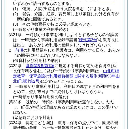
いずれかに該当するものとする。
(1)
傷病、入院
(出産を伴う入院を含む。)
によるとき。
(2)
就労、介護、妊娠、育児等により家庭における保育が
断続的に困難であるとき。
(3)
その他教育長が特に必要と認めるとき。
(一時預かり事業の利用手続き)
第21条
一時預かり事業を利用しようとする子どもの保護者
は、一時預かり事業利用登録申請書
(
様式第2号
)
を教育長に
提出し、あらかじめ利用の登録をしなければならない。
2
前項
の利用登録をした保護者は、利用をする日を、あらか
じめ園長に申し出なければならない。
(保育料及び利用料の納付)
第22条
条例第5条第1項
に規定する町長が定める保育料
(延
長保育料を含む。)
及び一時預かり事業利用料は、
山北町特
定教育・保育施設の利用者負担額に関する規則
(昭和53年山
北町規則第2号)
に定めるところによる。
2
一時預かり事業利用料は、利用日の属する月の利用料をま
とめて、翌月末日までに納付しなければならない。
(一時預かり事業利用料の還付)
第23条
既納の一時預かり事業利用料は還付しない。
ただ
し、町長が特別の理由があると認めたときは、この限りで
はない。
(緊急時における対応)
第24条
認定こども園は、教育・保育の提供中に、園児の健
康状態の急変、その他の緊急事態が生じたときは、速やか