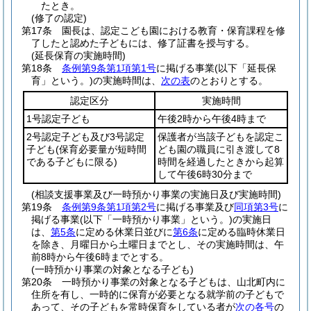
たとき。
(修了の認定)
第17条
園長は、認定こども園における教育・保育課程を修
了したと認めた子どもには、修了証書を授与する。
(延長保育の実施時間)
第18条
条例第9条第1項第1号
に掲げる事業
(以下「延長保
育」という。)
の実施時間は、
次の表
のとおりとする。
認定区分
実施時間
1号認定子ども
午後2時から午後4時まで
2号認定子ども及び3号認定
保護者が当該子どもを認定こ
子ども
(保育必要量が短時間
ども園の職員に引き渡して8
である子どもに限る)
時間を経過したときから起算
して午後6時30分まで
(相談支援事業及び一時預かり事業の実施日及び実施時間)
第19条
条例第9条第1項第2号
に掲げる事業及び
同項第3号
に
掲げる事業
(以下「一時預かり事業」という。)
の実施日
は、
第5条
に定める休業日並びに
第6条
に定める臨時休業日
を除き、月曜日から土曜日までとし、その実施時間は、午
前8時から午後6時までとする。
(一時預かり事業の対象となる子ども)
第20条
一時預かり事業の対象となる子どもは、山北町内に
住所を有し、一時的に保育が必要となる就学前の子どもで
あって、その子どもを常時保育をしている者が
次の各号
の