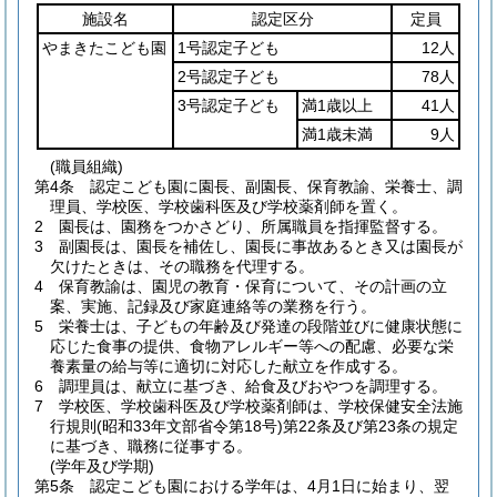
施設名
認定区分
定員
やまきたこども園
1号認定子ども
12人
2号認定子ども
78人
3号認定子ども
満1歳以上
41人
満1歳未満
9人
(職員組織)
第4条
認定こども園に園長、副園長、保育教諭、栄養士、調
理員、学校医、学校歯科医及び学校薬剤師を置く。
2
園長は、園務をつかさどり、所属職員を指揮監督する。
3
副園長は、園長を補佐し、園長に事故あるとき又は園長が
欠けたときは、その職務を代理する。
4
保育教諭は、園児の教育・保育について、その計画の立
案、実施、記録及び家庭連絡等の業務を行う。
5
栄養士は、子どもの年齢及び発達の段階並びに健康状態に
応じた食事の提供、食物アレルギー等への配慮、必要な栄
養素量の給与等に適切に対応した献立を作成する。
6
調理員は、献立に基づき、給食及びおやつを調理する。
7
学校医、学校歯科医及び学校薬剤師は、学校保健安全法施
行規則
(昭和33年文部省令第18号)
第22条及び第23条の規定
に基づき、職務に従事する。
(学年及び学期)
第5条
認定こども園における学年は、4月1日に始まり、翌