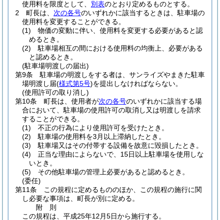
使用料を限度として、
別表
のとおり定めるものとする。
2
町長は、
次の各号
のいずれかに該当するときは、駐車場の
使用料を変更することができる。
(1)
物価の変動に伴い、使用料を変更する必要があると認
めるとき。
(2)
駐車場相互の間における使用料の均衡上、必要がある
と認めるとき。
(駐車場明渡しの届出)
第9条
駐車場の明渡しをする者は、サンライズやまきた駐車
場明渡し届
(
様式第5号
)
を提出しなければならない。
(使用許可の取り消し)
第10条
町長は、使用者が
次の各号
のいずれかに該当する場
合において、駐車場の使用許可の取消し又は明渡しを請求
することができる。
(1)
不正の行為により使用許可を受けたとき。
(2)
駐車場の使用料を3月以上滞納したとき。
(3)
駐車場又はその付帯する設備を故意に毀損したとき。
(4)
正当な理由によらないで、15日以上駐車場を使用しな
いとき。
(5)
その他駐車場の管理上必要があると認めるとき。
(委任)
第11条
この規程に定めるもののほか、この規程の施行に関
し必要な事項は、町長が別に定める。
附
則
この規程は、平成25年12月5日から施行する。