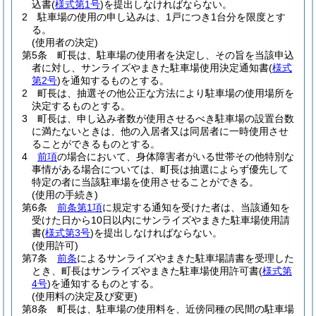
込書
(
様式第1号
)
を提出しなければならない。
2
駐車場の使用の申し込みは、1戸につき1台分を限度とす
る。
(使用者の決定)
第5条
町長は、駐車場の使用者を決定し、その旨を当該申込
者に対し、サンライズやまきた駐車場使用決定通知書
(
様式
第2号
)
を通知するものとする。
2
町長は、抽選その他公正な方法により駐車場の使用場所を
決定するものとする。
3
町長は、申し込み者数が使用させるべき駐車場の設置台数
に満たないときは、他の入居者又は同居者に一時使用させ
ることができるものとする。
4
前項
の場合において、身体障害者がいる世帯その他特別な
事情がある場合については、町長は抽選によらず優先して
特定の者に当該駐車場を使用させることができる。
(使用の手続き)
第6条
前条第1項
に規定する通知を受けた者は、当該通知を
受けた日から10日以内にサンライズやまきた駐車場使用請
書
(
様式第3号
)
を提出しなければならない。
(使用許可)
第7条
前条
によるサンライズやまきた駐車場請書を受理した
とき、町長はサンライズやまきた駐車場使用許可書
(
様式第
4号
)
を通知するものとする。
(使用料の決定及び変更)
第8条
町長は、駐車場の使用料を、近傍同種の民間の駐車場