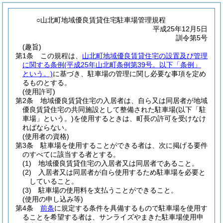
○山北町地域優良賃貸住宅駐車場管理規程
平成25年12月5日
訓令第5号
(趣旨)
第1条
この規程は、
山北町地域優良賃貸住宅の設置及び管理
に関する条例
(平成25年山北町条例第39号。以下「条例」
という。)
に基づき、駐車場の管理に関し必要な事項を定め
るものとする。
(使用許可)
第2条
地域優良賃貸住宅の入居者は、自ら又は同居者が地域
優良賃貸住宅の共同施設として整備された駐車場
(以下「駐
車場」という。)
を使用するときは、町長の許可を受けなけ
ればならない。
(使用者の資格)
第3条
駐車場を使用することができる者は、次に掲げる要件
のすべてに該当する者とする。
(1)
地域優良賃貸住宅の入居者又は同居者であること。
(2)
入居者又は同居者が自ら使用するため駐車場を必要と
していること。
(3)
駐車場の使用料を支払うことができること。
(使用の申し込み等)
第4条
前条
に規定する条件を具備するもので駐車場を使用す
ることを希望する者は、サンライズやまきた駐車場使用申