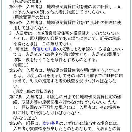
(転貸等の禁止)
第24条
入居者は、地域優良賃貸住宅を他の者に転貸し、又
はその入居の権利を他の者に譲渡してはならない。
(用途変更等の禁止)
第25条
入居者は、地域優良賃貸住宅を住宅以外の用途に使
用してはならない。
2
入居者は、地域優良賃貸住宅を模様替えしてはならない。
ただし、原状回復が容易である場合において、町長の承認
を得たときは、この限りでない。
3
町長は、
前項ただし書
の規定による承認をする場合におい
ては、入居者が当該住宅を明け渡すとき、入居者の費用で
原状回復を行うことを条件とするものとする。
(明渡し)
第26条
入居者は、地域優良賃貸住宅を明け渡そうとすると
きは、明渡しの日を明示してその日の1月前までに町長に届
け出て、町長の指定する者の検査を受けなければならな
い。
(明渡し時の原状回復)
第27条
入居者は、明渡しの日までに地域優良賃貸住宅の修
繕、取替え等の原状回復を行わなければならない。
ただ
し、原状回復が不可能な場合には、入居者は、その損害を
町に対して賠償しなければならない。
(みなし退去)
第28条
町長は、
次の各号
のいずれかに該当する場合には、
入居者が賃借権を放棄したものとみなして、入居者との賃