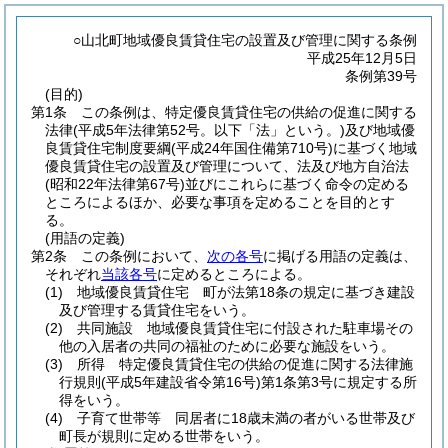
○山北町地域優良賃貸住宅の設置及び管理に関する条例
平成25年12月5日
条例第39号
(目的)
第1条
この条例は、特定優良賃貸住宅の供給の促進に関する
法律
(平成5年法律第52号。以下「法」という。)
及び地域優
良賃貸住宅制度要綱
(平成24年国住備第710号)
に基づく地域
優良賃貸住宅の設置及び管理について、法及び地方自治法
(昭和22年法律第67号)
並びにこれらに基づく命令の定める
ところによるほか、必要な事項を定めることを目的とす
る。
(用語の定義)
第2条
この条例において、
次の各号
に掲げる用語の定義は、
それぞれ
当該各号
に定めるところによる。
(1)
地域優良賃貸住宅 町が法第18条の規定に基づき建設
及び管理する賃貸住宅をいう。
(2)
共同施設 地域優良賃貸住宅に付設された駐車場その
他の入居者の共同の福祉のために必要な施設をいう。
(3)
所得 特定優良賃貸住宅の供給の促進に関する法律施
行規則
(平成5年建設省令第16号)
第1条第3号に規定する所
得をいう。
(4)
子育て世帯等 同居者に18歳未満の者がいる世帯及び
町長が規則に定める世帯をいう。