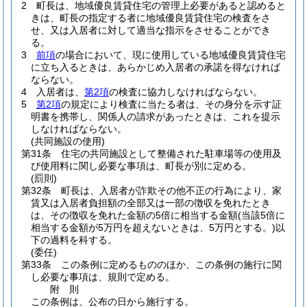
2
町長は、地域優良賃貸住宅の管理上必要があると認めると
きは、町長の指定する者に地域優良賃貸住宅の検査をさ
せ、又は入居者に対して適当な指示をさせることができ
る。
3
前項
の場合において、現に使用している地域優良賃貸住宅
に立ち入るときは、あらかじめ入居者の承諾を得なければ
ならない。
4
入居者は、
第2項
の検査に協力しなければならない。
5
第2項
の規定により検査に当たる者は、その身分を示す証
明書を携帯し、関係人の請求があったときは、これを提示
しなければならない。
(共同施設の使用)
第31条
住宅の共同施設として整備された駐車場等の使用及
び使用料に関し必要な事項は、町長が別に定める。
(罰則)
第32条
町長は、入居者が詐欺その他不正の行為により、家
賃又は入居者負担額の全部又は一部の徴収を免れたとき
は、その徴収を免れた金額の5倍に相当する金額
(当該5倍に
相当する金額が5万円を超えないときは、5万円とする。)
以
下の過料を科する。
(委任)
第33条
この条例に定めるもののほか、この条例の施行に関
し必要な事項は、規則で定める。
附
則
この条例は、公布の日から施行する。