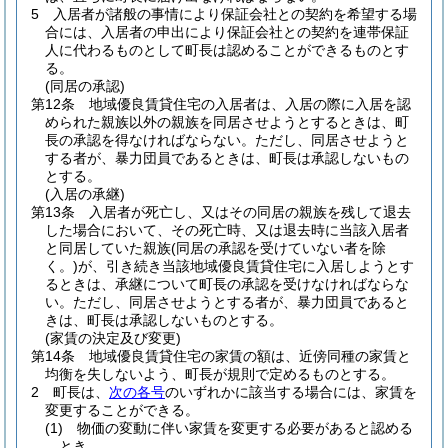
5
入居者が諸般の事情により保証会社との契約を希望する場
合には、入居者の申出により保証会社との契約を連帯保証
人に代わるものとして町長は認めることができるものとす
る。
(同居の承認)
第12条
地域優良賃貸住宅の入居者は、入居の際に入居を認
められた親族以外の親族を同居させようとするときは、町
長の承認を得なければならない。
ただし、同居させようと
する者が、暴力団員であるときは、町長は承認しないもの
とする。
(入居の承継)
第13条
入居者が死亡し、又はその同居の親族を残して退去
した場合において、その死亡時、又は退去時に当該入居者
と同居していた親族
(同居の承認を受けていない者を除
く。)
が、引き続き当該地域優良賃貸住宅に入居しようとす
るときは、承継について町長の承認を受けなければならな
い。
ただし、同居させようとする者が、暴力団員であると
きは、町長は承認しないものとする。
(家賃の決定及び変更)
第14条
地域優良賃貸住宅の家賃の額は、近傍同種の家賃と
均衡を失しないよう、町長が規則で定めるものとする。
2
町長は、
次の各号
のいずれかに該当する場合には、家賃を
変更することができる。
(1)
物価の変動に伴い家賃を変更する必要があると認める
とき。