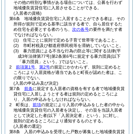
その他の特別な事情がある場合については、公募を行わず
地域優良賃貸住宅に入居させることができる。
(入居者の資格)
第6条
地域優良賃貸住宅に入居することができる者は、その
所得が規則で定める基準に該当する者で、自ら居住するた
め住宅を必要とする者のうち、
次の各号
の要件を満たす者
でなければならない。
(1)
住宅ごとに規則で定める子育て世帯等であること。
(2)
市町村税及び都道府県民税等を滞納していないこと。
(3)
暴力団員による不当な行為の防止等に関する法律
(平
成3年法律第77号)
第2条第6号に規定する暴力団員
(以下
「暴力団員」という。)
ではないこと。
2
前項第1号
、
第2号
の規定にかかわらず、規則に定めると
ころにより入居資格が適当であると町長が認めた者は、こ
の限りでない。
(入居の申込み及び決定)
第7条
前条
に規定する入居者の資格を有する者で地域優良賃
貸住宅に入居しようとする者は規則の定めるところによ
り、入居の申込みをしなければならない。
2
町長は、
前項
の規定により入居の申込みをした者の中から
地域優良賃貸住宅の入居者を決定し、その旨を当該入居者
として決定した者
(以下「入居決定者」という。)
に対し、
規則の定めるところにより通知するものとする。
(入居者の選定)
第8条
入居の申込みを受理した戸数が募集した地域優良賃貸