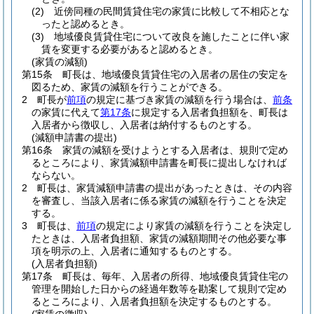
(2)
近傍同種の民間賃貸住宅の家賃に比較して不相応とな
ったと認めるとき。
(3)
地域優良賃貸住宅について改良を施したことに伴い家
賃を変更する必要があると認めるとき。
(家賃の減額)
第15条
町長は、地域優良賃貸住宅の入居者の居住の安定を
図るため、家賃の減額を行うことができる。
2
町長が
前項
の規定に基づき家賃の減額を行う場合は、
前条
の家賃に代えて
第17条
に規定する入居者負担額を、町長は
入居者から徴収し、入居者は納付するものとする。
(減額申請書の提出)
第16条
家賃の減額を受けようとする入居者は、規則で定め
るところにより、家賃減額申請書を町長に提出しなければ
ならない。
2
町長は、家賃減額申請書の提出があったときは、その内容
を審査し、当該入居者に係る家賃の減額を行うことを決定
する。
3
町長は、
前項
の規定により家賃の減額を行うことを決定し
たときは、入居者負担額、家賃の減額期間その他必要な事
項を明示の上、入居者に通知するものとする。
(入居者負担額)
第17条
町長は、毎年、入居者の所得、地域優良賃貸住宅の
管理を開始した日からの経過年数等を勘案して規則で定め
るところにより、入居者負担額を決定するものとする。