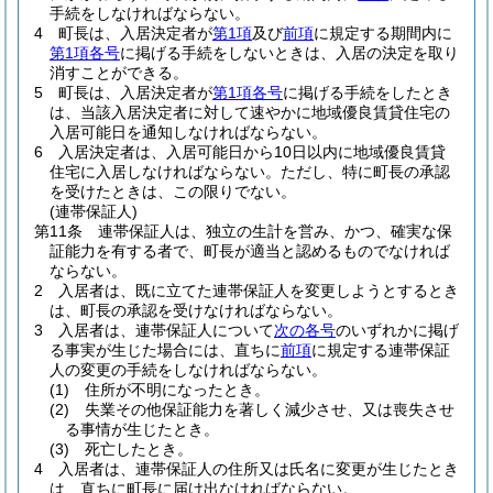
手続をしなければならない。
4
町長は、入居決定者が
第1項
及び
前項
に規定する期間内に
第1項各号
に掲げる手続をしないときは、入居の決定を取り
消すことができる。
5
町長は、入居決定者が
第1項各号
に掲げる手続をしたとき
は、当該入居決定者に対して速やかに地域優良賃貸住宅の
入居可能日を通知しなければならない。
6
入居決定者は、入居可能日から10日以内に地域優良賃貸
住宅に入居しなければならない。
ただし、特に町長の承認
を受けたときは、この限りでない。
(連帯保証人)
第11条
連帯保証人は、独立の生計を営み、かつ、確実な保
証能力を有する者で、町長が適当と認めるものでなければ
ならない。
2
入居者は、既に立てた連帯保証人を変更しようとするとき
は、町長の承認を受けなければならない。
3
入居者は、連帯保証人について
次の各号
のいずれかに掲げ
る事実が生じた場合には、直ちに
前項
に規定する連帯保証
人の変更の手続をしなければならない。
(1)
住所が不明になったとき。
(2)
失業その他保証能力を著しく減少させ、又は喪失させ
る事情が生じたとき。
(3)
死亡したとき。
4
入居者は、連帯保証人の住所又は氏名に変更が生じたとき
は、直ちに町長に届け出なければならない。