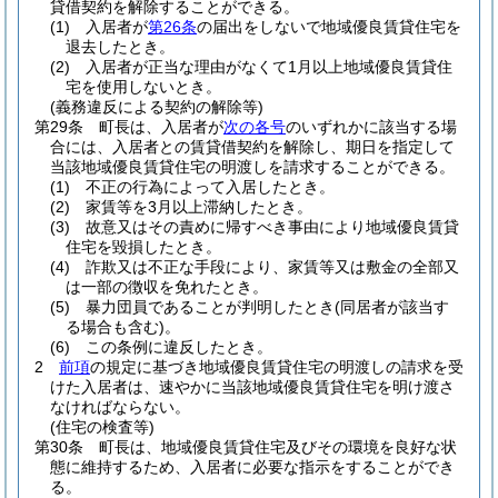
貸借契約を解除することができる。
(1)
入居者が
第26条
の届出をしないで地域優良賃貸住宅を
退去したとき。
(2)
入居者が正当な理由がなくて1月以上地域優良賃貸住
宅を使用しないとき。
(義務違反による契約の解除等)
第29条
町長は、入居者が
次の各号
のいずれかに該当する場
合には、入居者との賃貸借契約を解除し、期日を指定して
当該地域優良賃貸住宅の明渡しを請求することができる。
(1)
不正の行為によって入居したとき。
(2)
家賃等を3月以上滞納したとき。
(3)
故意又はその責めに帰すべき事由により地域優良賃貸
住宅を毀損したとき。
(4)
詐欺又は不正な手段により、家賃等又は敷金の全部又
は一部の徴収を免れたとき。
(5)
暴力団員であることが判明したとき
(同居者が該当す
る場合も含む)
。
(6)
この条例に違反したとき。
2
前項
の規定に基づき地域優良賃貸住宅の明渡しの請求を受
けた入居者は、速やかに当該地域優良賃貸住宅を明け渡さ
なければならない。
(住宅の検査等)
第30条
町長は、地域優良賃貸住宅及びその環境を良好な状
態に維持するため、入居者に必要な指示をすることができ
る。