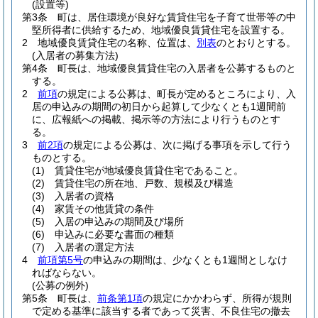
(設置等)
第3条
町は、居住環境が良好な賃貸住宅を子育て世帯等の中
堅所得者に供給するため、地域優良賃貸住宅を設置する。
2
地域優良賃貸住宅の名称、位置は、
別表
のとおりとする。
(入居者の募集方法)
第4条
町長は、地域優良賃貸住宅の入居者を公募するものと
する。
2
前項
の規定による公募は、町長が定めるところにより、入
居の申込みの期間の初日から起算して少なくとも1週間前
に、広報紙への掲載、掲示等の方法により行うものとす
る。
3
前2項
の規定による公募は、次に掲げる事項を示して行う
ものとする。
(1)
賃貸住宅が地域優良賃貸住宅であること。
(2)
賃貸住宅の所在地、戸数、規模及び構造
(3)
入居者の資格
(4)
家賃その他賃貸の条件
(5)
入居の申込みの期間及び場所
(6)
申込みに必要な書面の種類
(7)
入居者の選定方法
4
前項第5号
の申込みの期間は、少なくとも1週間としなけ
ればならない。
(公募の例外)
第5条
町長は、
前条第1項
の規定にかかわらず、所得が規則
で定める基準に該当する者であって災害、不良住宅の撤去