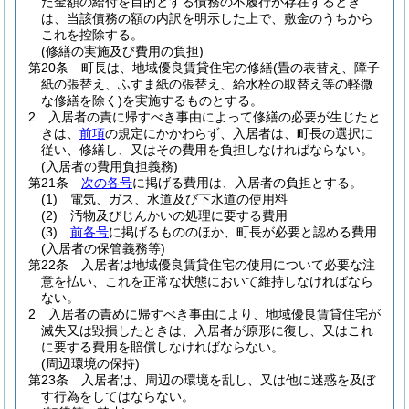
た金額の給付を目的とする債務の不履行が存在するとき
は、当該債務の額の内訳を明示した上で、敷金のうちから
これを控除する。
(修繕の実施及び費用の負担)
第20条
町長は、地域優良賃貸住宅の修繕
(畳の表替え、障子
紙の張替え、ふすま紙の張替え、給水栓の取替え等の軽微
な修繕を除く)
を実施するものとする。
2
入居者の責に帰すべき事由によって修繕の必要が生じたと
きは、
前項
の規定にかかわらず、入居者は、町長の選択に
従い、修繕し、又はその費用を負担しなければならない。
(入居者の費用負担義務)
第21条
次の各号
に掲げる費用は、入居者の負担とする。
(1)
電気、ガス、水道及び下水道の使用料
(2)
汚物及びじんかいの処理に要する費用
(3)
前各号
に掲げるもののほか、町長が必要と認める費用
(入居者の保管義務等)
第22条
入居者は地域優良賃貸住宅の使用について必要な注
意を払い、これを正常な状態において維持しなければなら
ない。
2
入居者の責めに帰すべき事由により、地域優良賃貸住宅が
滅失又は毀損したときは、入居者が原形に復し、又はこれ
に要する費用を賠償しなければならない。
(周辺環境の保持)
第23条
入居者は、周辺の環境を乱し、又は他に迷惑を及ぼ
す行為をしてはならない。