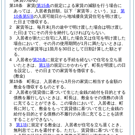
(家賃の徴収)
第18条
家賃
(
第15条
の規定による家賃の減額を行う場合に
あっては、入居者負担額。以下「家賃等」という。)
は、
第
10条第5項
の入居可能日から地域優良賃貸住宅を明け渡し
た日まで徴収する。
2
家賃等は、毎月末
(月の途中で明け渡した場合は明け渡し
た日)
までにその月分を納付しなければならない。
3
入居者が新たに住宅に入居した場合又は住宅を明け渡した
場合において、その月の使用期間が1月に満たないときは、
その月の家賃等は1箇月を30日として日割計算した額とす
る。
4
入居者が
第26条
に規定する手続を経ないで住宅を立ち退
いたときは、
第1項
の規定にかかわらず、町長が明渡しの日
を設定し、その日までの家賃等を徴収する。
(敷金)
第19条
町長は、入居者から3月分の家賃に相当する金額の
敷金を徴収するものとする。
2
入居者が賃貸借に基づいて生じた金銭の給付を目的とする
債務を履行しないときは、町長は、敷金をその債務の弁済
に充てることができる。
この場合において、入居者は、町
長に対して、敷金をもって賃貸借に基づいて生じた金銭の
給付を目的とする債務の不履行の弁済に充てることを請求
することができない。
3
第1項
に規定する敷金は、入居者が住宅を立ち退くとき、
無利息でこれを還付する。
ただし、賃貸借に基づいて生じ