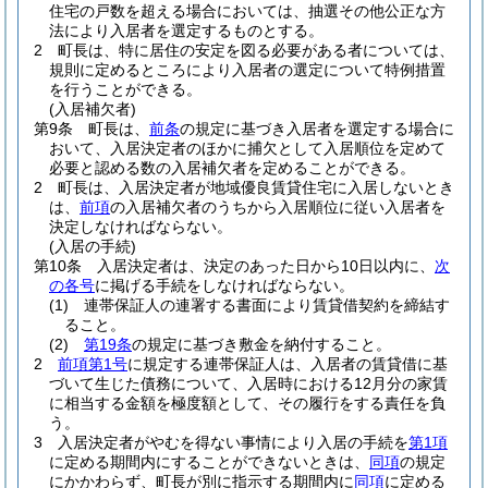
住宅の戸数を超える場合においては、抽選その他公正な方
法により入居者を選定するものとする。
2
町長は、特に居住の安定を図る必要がある者については、
規則に定めるところにより入居者の選定について特例措置
を行うことができる。
(入居補欠者)
第9条
町長は、
前条
の規定に基づき入居者を選定する場合に
おいて、入居決定者のほかに捕欠として入居順位を定めて
必要と認める数の入居補欠者を定めることができる。
2
町長は、入居決定者が地域優良賃貸住宅に入居しないとき
は、
前項
の入居補欠者のうちから入居順位に従い入居者を
決定しなければならない。
(入居の手続)
第10条
入居決定者は、決定のあった日から10日以内に、
次
の各号
に掲げる手続をしなければならない。
(1)
連帯保証人の連署する書面により賃貸借契約を締結す
ること。
(2)
第19条
の規定に基づき敷金を納付すること。
2
前項第1号
に規定する連帯保証人は、入居者の賃貸借に基
づいて生じた債務について、入居時における12月分の家賃
に相当する金額を極度額として、その履行をする責任を負
う。
3
入居決定者がやむを得ない事情により入居の手続を
第1項
に定める期間内にすることができないときは、
同項
の規定
にかかわらず、町長が別に指示する期間内に
同項
に定める