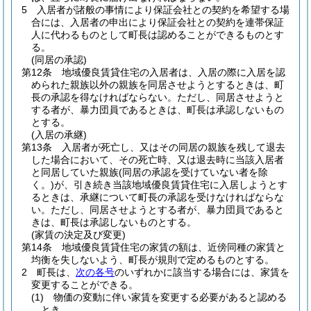
5
入居者が諸般の事情により保証会社との契約を希望する場
合には、入居者の申出により保証会社との契約を連帯保証
人に代わるものとして町長は認めることができるものとす
る。
(同居の承認)
第12条
地域優良賃貸住宅の入居者は、入居の際に入居を認
められた親族以外の親族を同居させようとするときは、町
長の承認を得なければならない。
ただし、同居させようと
する者が、暴力団員であるときは、町長は承認しないもの
とする。
(入居の承継)
第13条
入居者が死亡し、又はその同居の親族を残して退去
した場合において、その死亡時、又は退去時に当該入居者
と同居していた親族
(同居の承認を受けていない者を除
く。)
が、引き続き当該地域優良賃貸住宅に入居しようとす
るときは、承継について町長の承認を受けなければならな
い。
ただし、同居させようとする者が、暴力団員であると
きは、町長は承認しないものとする。
(家賃の決定及び変更)
第14条
地域優良賃貸住宅の家賃の額は、近傍同種の家賃と
均衡を失しないよう、町長が規則で定めるものとする。
2
町長は、
次の各号
のいずれかに該当する場合には、家賃を
変更することができる。
(1)
物価の変動に伴い家賃を変更する必要があると認める
とき。