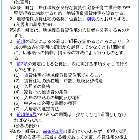
(設置等)
第3条
町は、居住環境が良好な賃貸住宅を子育て世帯等の中
堅所得者に供給するため、地域優良賃貸住宅を設置する。
2
地域優良賃貸住宅の名称、位置は、
別表
のとおりとする。
(入居者の募集方法)
第4条
町長は、地域優良賃貸住宅の入居者を公募するものと
する。
2
前項
の規定による公募は、町長が定めるところにより、入
居の申込みの期間の初日から起算して少なくとも1週間前
に、広報紙への掲載、掲示等の方法により行うものとす
る。
3
前2項
の規定による公募は、次に掲げる事項を示して行う
ものとする。
(1)
賃貸住宅が地域優良賃貸住宅であること。
(2)
賃貸住宅の所在地、戸数、規模及び構造
(3)
入居者の資格
(4)
家賃その他賃貸の条件
(5)
入居の申込みの期間及び場所
(6)
申込みに必要な書面の種類
(7)
入居者の選定方法
4
前項第5号
の申込みの期間は、少なくとも1週間としなけ
ればならない。
(公募の例外)
第5条
町長は、
前条第1項
の規定にかかわらず、所得が規則
で定める基準に該当する者であって災害、不良住宅の撤去