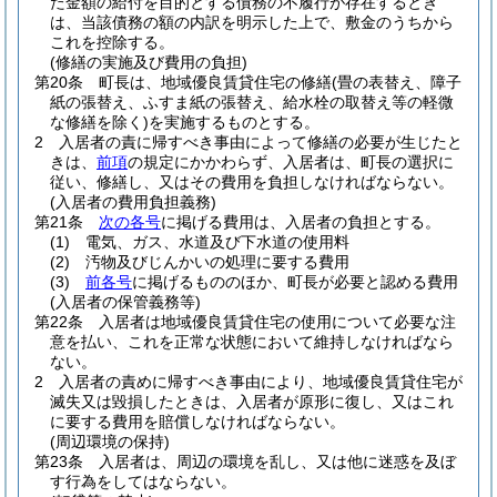
た金額の給付を目的とする債務の不履行が存在するとき
は、当該債務の額の内訳を明示した上で、敷金のうちから
これを控除する。
(修繕の実施及び費用の負担)
第20条
町長は、地域優良賃貸住宅の修繕
(畳の表替え、障子
紙の張替え、ふすま紙の張替え、給水栓の取替え等の軽微
な修繕を除く)
を実施するものとする。
2
入居者の責に帰すべき事由によって修繕の必要が生じたと
きは、
前項
の規定にかかわらず、入居者は、町長の選択に
従い、修繕し、又はその費用を負担しなければならない。
(入居者の費用負担義務)
第21条
次の各号
に掲げる費用は、入居者の負担とする。
(1)
電気、ガス、水道及び下水道の使用料
(2)
汚物及びじんかいの処理に要する費用
(3)
前各号
に掲げるもののほか、町長が必要と認める費用
(入居者の保管義務等)
第22条
入居者は地域優良賃貸住宅の使用について必要な注
意を払い、これを正常な状態において維持しなければなら
ない。
2
入居者の責めに帰すべき事由により、地域優良賃貸住宅が
滅失又は毀損したときは、入居者が原形に復し、又はこれ
に要する費用を賠償しなければならない。
(周辺環境の保持)
第23条
入居者は、周辺の環境を乱し、又は他に迷惑を及ぼ
す行為をしてはならない。