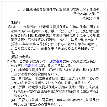
○山北町地域優良賃貸住宅の設置及び管理に関する条例
平成25年12月5日
条例第39号
(目的)
第1条
この条例は、特定優良賃貸住宅の供給の促進に関する
法律
(平成5年法律第52号。以下「法」という。)
及び地域優
良賃貸住宅制度要綱
(平成24年国住備第710号)
に基づく地域
優良賃貸住宅の設置及び管理について、法及び地方自治法
(昭和22年法律第67号)
並びにこれらに基づく命令の定める
ところによるほか、必要な事項を定めることを目的とす
る。
(用語の定義)
第2条
この条例において、
次の各号
に掲げる用語の定義は、
それぞれ
当該各号
に定めるところによる。
(1)
地域優良賃貸住宅 町が法第18条の規定に基づき建設
及び管理する賃貸住宅をいう。
(2)
共同施設 地域優良賃貸住宅に付設された駐車場その
他の入居者の共同の福祉のために必要な施設をいう。
(3)
所得 特定優良賃貸住宅の供給の促進に関する法律施
行規則
(平成5年建設省令第16号)
第1条第3号に規定する所
得をいう。
(4)
子育て世帯等 同居者に18歳未満の者がいる世帯及び
町長が規則に定める世帯をいう。