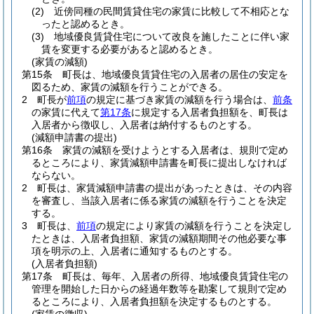
(2)
近傍同種の民間賃貸住宅の家賃に比較して不相応とな
ったと認めるとき。
(3)
地域優良賃貸住宅について改良を施したことに伴い家
賃を変更する必要があると認めるとき。
(家賃の減額)
第15条
町長は、地域優良賃貸住宅の入居者の居住の安定を
図るため、家賃の減額を行うことができる。
2
町長が
前項
の規定に基づき家賃の減額を行う場合は、
前条
の家賃に代えて
第17条
に規定する入居者負担額を、町長は
入居者から徴収し、入居者は納付するものとする。
(減額申請書の提出)
第16条
家賃の減額を受けようとする入居者は、規則で定め
るところにより、家賃減額申請書を町長に提出しなければ
ならない。
2
町長は、家賃減額申請書の提出があったときは、その内容
を審査し、当該入居者に係る家賃の減額を行うことを決定
する。
3
町長は、
前項
の規定により家賃の減額を行うことを決定し
たときは、入居者負担額、家賃の減額期間その他必要な事
項を明示の上、入居者に通知するものとする。
(入居者負担額)
第17条
町長は、毎年、入居者の所得、地域優良賃貸住宅の
管理を開始した日からの経過年数等を勘案して規則で定め
るところにより、入居者負担額を決定するものとする。