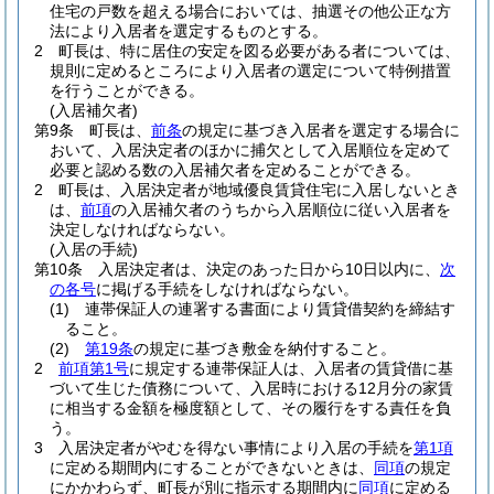
住宅の戸数を超える場合においては、抽選その他公正な方
法により入居者を選定するものとする。
2
町長は、特に居住の安定を図る必要がある者については、
規則に定めるところにより入居者の選定について特例措置
を行うことができる。
(入居補欠者)
第9条
町長は、
前条
の規定に基づき入居者を選定する場合に
おいて、入居決定者のほかに捕欠として入居順位を定めて
必要と認める数の入居補欠者を定めることができる。
2
町長は、入居決定者が地域優良賃貸住宅に入居しないとき
は、
前項
の入居補欠者のうちから入居順位に従い入居者を
決定しなければならない。
(入居の手続)
第10条
入居決定者は、決定のあった日から10日以内に、
次
の各号
に掲げる手続をしなければならない。
(1)
連帯保証人の連署する書面により賃貸借契約を締結す
ること。
(2)
第19条
の規定に基づき敷金を納付すること。
2
前項第1号
に規定する連帯保証人は、入居者の賃貸借に基
づいて生じた債務について、入居時における12月分の家賃
に相当する金額を極度額として、その履行をする責任を負
う。
3
入居決定者がやむを得ない事情により入居の手続を
第1項
に定める期間内にすることができないときは、
同項
の規定
にかかわらず、町長が別に指示する期間内に
同項
に定める