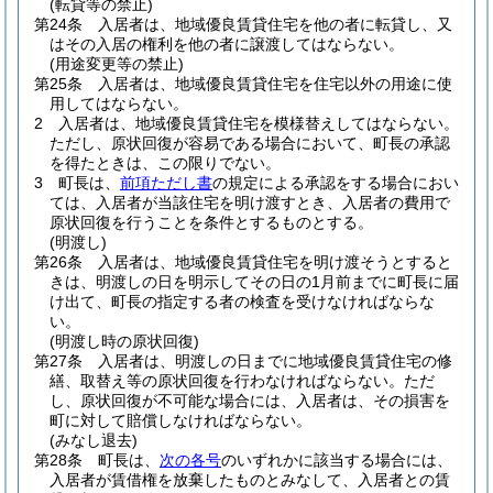
(転貸等の禁止)
第24条
入居者は、地域優良賃貸住宅を他の者に転貸し、又
はその入居の権利を他の者に譲渡してはならない。
(用途変更等の禁止)
第25条
入居者は、地域優良賃貸住宅を住宅以外の用途に使
用してはならない。
2
入居者は、地域優良賃貸住宅を模様替えしてはならない。
ただし、原状回復が容易である場合において、町長の承認
を得たときは、この限りでない。
3
町長は、
前項ただし書
の規定による承認をする場合におい
ては、入居者が当該住宅を明け渡すとき、入居者の費用で
原状回復を行うことを条件とするものとする。
(明渡し)
第26条
入居者は、地域優良賃貸住宅を明け渡そうとすると
きは、明渡しの日を明示してその日の1月前までに町長に届
け出て、町長の指定する者の検査を受けなければならな
い。
(明渡し時の原状回復)
第27条
入居者は、明渡しの日までに地域優良賃貸住宅の修
繕、取替え等の原状回復を行わなければならない。
ただ
し、原状回復が不可能な場合には、入居者は、その損害を
町に対して賠償しなければならない。
(みなし退去)
第28条
町長は、
次の各号
のいずれかに該当する場合には、
入居者が賃借権を放棄したものとみなして、入居者との賃