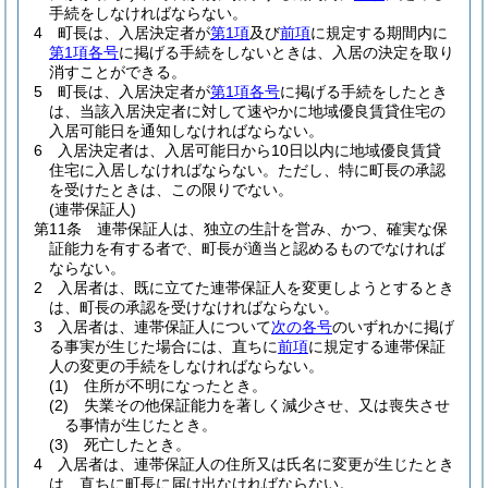
手続をしなければならない。
4
町長は、入居決定者が
第1項
及び
前項
に規定する期間内に
第1項各号
に掲げる手続をしないときは、入居の決定を取り
消すことができる。
5
町長は、入居決定者が
第1項各号
に掲げる手続をしたとき
は、当該入居決定者に対して速やかに地域優良賃貸住宅の
入居可能日を通知しなければならない。
6
入居決定者は、入居可能日から10日以内に地域優良賃貸
住宅に入居しなければならない。
ただし、特に町長の承認
を受けたときは、この限りでない。
(連帯保証人)
第11条
連帯保証人は、独立の生計を営み、かつ、確実な保
証能力を有する者で、町長が適当と認めるものでなければ
ならない。
2
入居者は、既に立てた連帯保証人を変更しようとするとき
は、町長の承認を受けなければならない。
3
入居者は、連帯保証人について
次の各号
のいずれかに掲げ
る事実が生じた場合には、直ちに
前項
に規定する連帯保証
人の変更の手続をしなければならない。
(1)
住所が不明になったとき。
(2)
失業その他保証能力を著しく減少させ、又は喪失させ
る事情が生じたとき。
(3)
死亡したとき。
4
入居者は、連帯保証人の住所又は氏名に変更が生じたとき
は、直ちに町長に届け出なければならない。