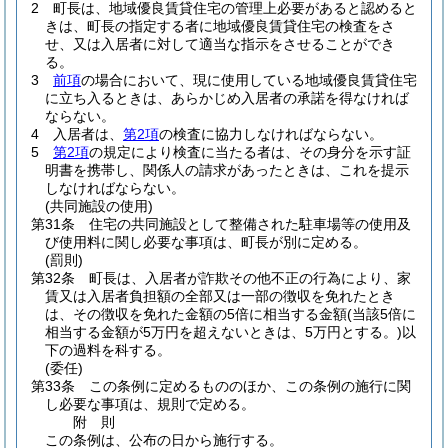
2
町長は、地域優良賃貸住宅の管理上必要があると認めると
きは、町長の指定する者に地域優良賃貸住宅の検査をさ
せ、又は入居者に対して適当な指示をさせることができ
る。
3
前項
の場合において、現に使用している地域優良賃貸住宅
に立ち入るときは、あらかじめ入居者の承諾を得なければ
ならない。
4
入居者は、
第2項
の検査に協力しなければならない。
5
第2項
の規定により検査に当たる者は、その身分を示す証
明書を携帯し、関係人の請求があったときは、これを提示
しなければならない。
(共同施設の使用)
第31条
住宅の共同施設として整備された駐車場等の使用及
び使用料に関し必要な事項は、町長が別に定める。
(罰則)
第32条
町長は、入居者が詐欺その他不正の行為により、家
賃又は入居者負担額の全部又は一部の徴収を免れたとき
は、その徴収を免れた金額の5倍に相当する金額
(当該5倍に
相当する金額が5万円を超えないときは、5万円とする。)
以
下の過料を科する。
(委任)
第33条
この条例に定めるもののほか、この条例の施行に関
し必要な事項は、規則で定める。
附
則
この条例は、公布の日から施行する。