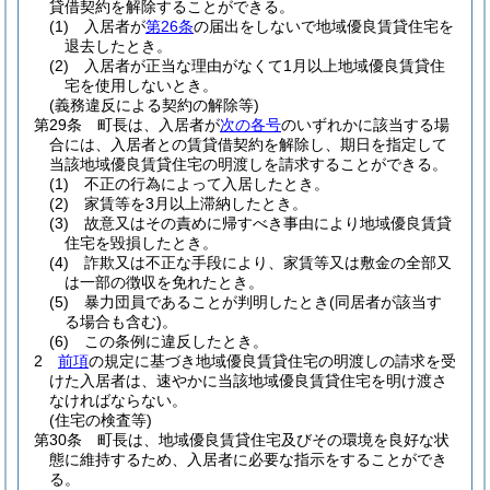
貸借契約を解除することができる。
(1)
入居者が
第26条
の届出をしないで地域優良賃貸住宅を
退去したとき。
(2)
入居者が正当な理由がなくて1月以上地域優良賃貸住
宅を使用しないとき。
(義務違反による契約の解除等)
第29条
町長は、入居者が
次の各号
のいずれかに該当する場
合には、入居者との賃貸借契約を解除し、期日を指定して
当該地域優良賃貸住宅の明渡しを請求することができる。
(1)
不正の行為によって入居したとき。
(2)
家賃等を3月以上滞納したとき。
(3)
故意又はその責めに帰すべき事由により地域優良賃貸
住宅を毀損したとき。
(4)
詐欺又は不正な手段により、家賃等又は敷金の全部又
は一部の徴収を免れたとき。
(5)
暴力団員であることが判明したとき
(同居者が該当す
る場合も含む)
。
(6)
この条例に違反したとき。
2
前項
の規定に基づき地域優良賃貸住宅の明渡しの請求を受
けた入居者は、速やかに当該地域優良賃貸住宅を明け渡さ
なければならない。
(住宅の検査等)
第30条
町長は、地域優良賃貸住宅及びその環境を良好な状
態に維持するため、入居者に必要な指示をすることができ
る。