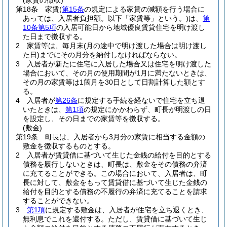
(家賃の徴収)
第18条
家賃
(
第15条
の規定による家賃の減額を行う場合に
あっては、入居者負担額。以下「家賃等」という。)
は、
第
10条第5項
の入居可能日から地域優良賃貸住宅を明け渡し
た日まで徴収する。
2
家賃等は、毎月末
(月の途中で明け渡した場合は明け渡し
た日)
までにその月分を納付しなければならない。
3
入居者が新たに住宅に入居した場合又は住宅を明け渡した
場合において、その月の使用期間が1月に満たないときは、
その月の家賃等は1箇月を30日として日割計算した額とす
る。
4
入居者が
第26条
に規定する手続を経ないで住宅を立ち退
いたときは、
第1項
の規定にかかわらず、町長が明渡しの日
を設定し、その日までの家賃等を徴収する。
(敷金)
第19条
町長は、入居者から3月分の家賃に相当する金額の
敷金を徴収するものとする。
2
入居者が賃貸借に基づいて生じた金銭の給付を目的とする
債務を履行しないときは、町長は、敷金をその債務の弁済
に充てることができる。
この場合において、入居者は、町
長に対して、敷金をもって賃貸借に基づいて生じた金銭の
給付を目的とする債務の不履行の弁済に充てることを請求
することができない。
3
第1項
に規定する敷金は、入居者が住宅を立ち退くとき、
無利息でこれを還付する。
ただし、賃貸借に基づいて生じ