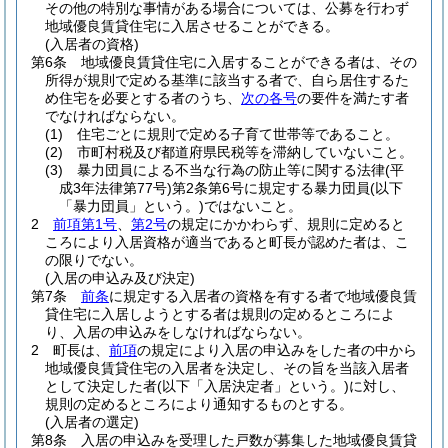
その他の特別な事情がある場合については、公募を行わず
地域優良賃貸住宅に入居させることができる。
(入居者の資格)
第6条
地域優良賃貸住宅に入居することができる者は、その
所得が規則で定める基準に該当する者で、自ら居住するた
め住宅を必要とする者のうち、
次の各号
の要件を満たす者
でなければならない。
(1)
住宅ごとに規則で定める子育て世帯等であること。
(2)
市町村税及び都道府県民税等を滞納していないこと。
(3)
暴力団員による不当な行為の防止等に関する法律
(平
成3年法律第77号)
第2条第6号に規定する暴力団員
(以下
「暴力団員」という。)
ではないこと。
2
前項第1号
、
第2号
の規定にかかわらず、規則に定めると
ころにより入居資格が適当であると町長が認めた者は、こ
の限りでない。
(入居の申込み及び決定)
第7条
前条
に規定する入居者の資格を有する者で地域優良賃
貸住宅に入居しようとする者は規則の定めるところによ
り、入居の申込みをしなければならない。
2
町長は、
前項
の規定により入居の申込みをした者の中から
地域優良賃貸住宅の入居者を決定し、その旨を当該入居者
として決定した者
(以下「入居決定者」という。)
に対し、
規則の定めるところにより通知するものとする。
(入居者の選定)
第8条
入居の申込みを受理した戸数が募集した地域優良賃貸