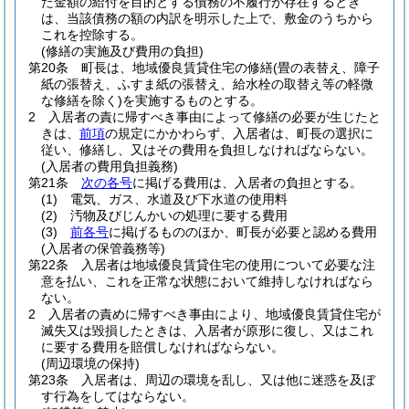
た金額の給付を目的とする債務の不履行が存在するとき
は、当該債務の額の内訳を明示した上で、敷金のうちから
これを控除する。
(修繕の実施及び費用の負担)
第20条
町長は、地域優良賃貸住宅の修繕
(畳の表替え、障子
紙の張替え、ふすま紙の張替え、給水栓の取替え等の軽微
な修繕を除く)
を実施するものとする。
2
入居者の責に帰すべき事由によって修繕の必要が生じたと
きは、
前項
の規定にかかわらず、入居者は、町長の選択に
従い、修繕し、又はその費用を負担しなければならない。
(入居者の費用負担義務)
第21条
次の各号
に掲げる費用は、入居者の負担とする。
(1)
電気、ガス、水道及び下水道の使用料
(2)
汚物及びじんかいの処理に要する費用
(3)
前各号
に掲げるもののほか、町長が必要と認める費用
(入居者の保管義務等)
第22条
入居者は地域優良賃貸住宅の使用について必要な注
意を払い、これを正常な状態において維持しなければなら
ない。
2
入居者の責めに帰すべき事由により、地域優良賃貸住宅が
滅失又は毀損したときは、入居者が原形に復し、又はこれ
に要する費用を賠償しなければならない。
(周辺環境の保持)
第23条
入居者は、周辺の環境を乱し、又は他に迷惑を及ぼ
す行為をしてはならない。