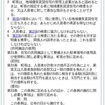
2
町長は、地域優良賃貸住宅の管理上必要があると認めると
きは、町長の指定する者に地域優良賃貸住宅の検査をさ
せ、又は入居者に対して適当な指示をさせることができ
る。
3
前項
の場合において、現に使用している地域優良賃貸住宅
に立ち入るときは、あらかじめ入居者の承諾を得なければ
ならない。
4
入居者は、
第2項
の検査に協力しなければならない。
5
第2項
の規定により検査に当たる者は、その身分を示す証
明書を携帯し、関係人の請求があったときは、これを提示
しなければならない。
(共同施設の使用)
第31条
住宅の共同施設として整備された駐車場等の使用及
び使用料に関し必要な事項は、町長が別に定める。
(罰則)
第32条
町長は、入居者が詐欺その他不正の行為により、家
賃又は入居者負担額の全部又は一部の徴収を免れたとき
は、その徴収を免れた金額の5倍に相当する金額
(当該5倍に
相当する金額が5万円を超えないときは、5万円とする。)
以
下の過料を科する。
(委任)
第33条
この条例に定めるもののほか、この条例の施行に関
し必要な事項は、規則で定める。
附
則
この条例は、公布の日から施行する。