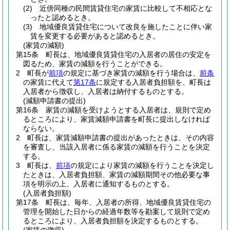
(2)
近傍同種の民間賃貸住宅の家賃に比較して不相応とな
ったと認めるとき。
(3)
地域優良賃貸住宅について改良を施したことに伴い家
賃を変更する必要があると認めるとき。
(家賃の減額)
第15条
町長は、地域優良賃貸住宅の入居者の居住の安定を
図るため、家賃の減額を行うことができる。
2
町長が
前項
の規定に基づき家賃の減額を行う場合は、
前条
の家賃に代えて
第17条
に規定する入居者負担額を、町長は
入居者から徴収し、入居者は納付するものとする。
(減額申請書の提出)
第16条
家賃の減額を受けようとする入居者は、規則で定め
るところにより、家賃減額申請書を町長に提出しなければ
ならない。
2
町長は、家賃減額申請書の提出があったときは、その内容
を審査し、当該入居者に係る家賃の減額を行うことを決定
する。
3
町長は、
前項
の規定により家賃の減額を行うことを決定し
たときは、入居者負担額、家賃の減額期間その他必要な事
項を明示の上、入居者に通知するものとする。
(入居者負担額)
第17条
町長は、毎年、入居者の所得、地域優良賃貸住宅の
管理を開始した日からの経過年数等を勘案して規則で定め
るところにより、入居者負担額を決定するものとする。