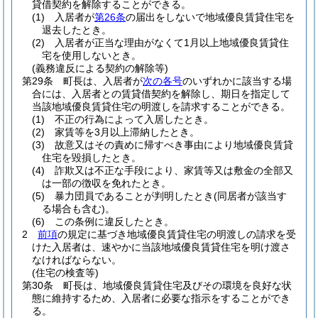
貸借契約を解除することができる。
(1)
入居者が
第26条
の届出をしないで地域優良賃貸住宅を
退去したとき。
(2)
入居者が正当な理由がなくて1月以上地域優良賃貸住
宅を使用しないとき。
(義務違反による契約の解除等)
第29条
町長は、入居者が
次の各号
のいずれかに該当する場
合には、入居者との賃貸借契約を解除し、期日を指定して
当該地域優良賃貸住宅の明渡しを請求することができる。
(1)
不正の行為によって入居したとき。
(2)
家賃等を3月以上滞納したとき。
(3)
故意又はその責めに帰すべき事由により地域優良賃貸
住宅を毀損したとき。
(4)
詐欺又は不正な手段により、家賃等又は敷金の全部又
は一部の徴収を免れたとき。
(5)
暴力団員であることが判明したとき
(同居者が該当す
る場合も含む)
。
(6)
この条例に違反したとき。
2
前項
の規定に基づき地域優良賃貸住宅の明渡しの請求を受
けた入居者は、速やかに当該地域優良賃貸住宅を明け渡さ
なければならない。
(住宅の検査等)
第30条
町長は、地域優良賃貸住宅及びその環境を良好な状
態に維持するため、入居者に必要な指示をすることができ
る。