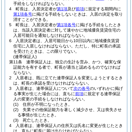
手続をしなければならない。
4
町長は、入居決定者が
第1項
及び
前項
に規定する期間内に
第1項各号
に掲げる手続をしないときは、入居の決定を取り
消すことができる。
5
町長は、入居決定者が
第1項各号
に掲げる手続をしたとき
は、当該入居決定者に対して速やかに地域優良賃貸住宅の
入居可能日を通知しなければならない。
6
入居決定者は、入居可能日から10日以内に地域優良賃貸
住宅に入居しなければならない。
ただし、特に町長の承認
を受けたときは、この限りでない。
(連帯保証人)
第11条
連帯保証人は、独立の生計を営み、かつ、確実な保
証能力を有する者で、町長が適当と認めるものでなければ
ならない。
2
入居者は、既に立てた連帯保証人を変更しようとするとき
は、町長の承認を受けなければならない。
3
入居者は、連帯保証人について
次の各号
のいずれかに掲げ
る事実が生じた場合には、直ちに
前項
に規定する連帯保証
人の変更の手続をしなければならない。
(1)
住所が不明になったとき。
(2)
失業その他保証能力を著しく減少させ、又は喪失させ
る事情が生じたとき。
(3)
死亡したとき。
4
入居者は、連帯保証人の住所又は氏名に変更が生じたとき
は、直ちに町長に届け出なければならない。