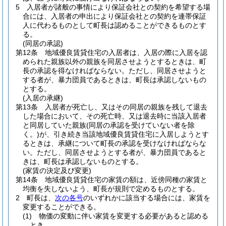
5
入居者が諸般の事情により保証会社との契約を希望する場
合には、入居者の申出により保証会社との契約を連帯保証
人に代わるものとして町長は認めることができるものとす
る。
(同居の承認)
第12条
地域優良賃貸住宅の入居者は、入居の際に入居を認
められた親族以外の親族を同居させようとするときは、町
長の承認を得なければならない。
ただし、同居させようと
する者が、暴力団員であるときは、町長は承認しないもの
とする。
(入居の承継)
第13条
入居者が死亡し、又はその同居の親族を残して退去
した場合において、その死亡時、又は退去時に当該入居者
と同居していた親族
(同居の承認を受けていない者を除
く。)
が、引き続き当該地域優良賃貸住宅に入居しようとす
るときは、承継について町長の承認を受けなければならな
い。
ただし、同居させようとする者が、暴力団員であると
きは、町長は承認しないものとする。
(家賃の決定及び変更)
第14条
地域優良賃貸住宅の家賃の額は、近傍同種の家賃と
均衡を失しないよう、町長が規則で定めるものとする。
2
町長は、
次の各号
のいずれかに該当する場合には、家賃を
変更することができる。
(1)
物価の変動に伴い家賃を変更する必要があると認める
とき。