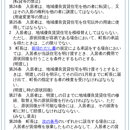
(転貸等の禁止)
第24条
入居者は、地域優良賃貸住宅を他の者に転貸し、又
はその入居の権利を他の者に譲渡してはならない。
(用途変更等の禁止)
第25条
入居者は、地域優良賃貸住宅を住宅以外の用途に使
用してはならない。
2
入居者は、地域優良賃貸住宅を模様替えしてはならない。
ただし、原状回復が容易である場合において、町長の承認
を得たときは、この限りでない。
3
町長は、
前項ただし書
の規定による承認をする場合におい
ては、入居者が当該住宅を明け渡すとき、入居者の費用で
原状回復を行うことを条件とするものとする。
(明渡し)
第26条
入居者は、地域優良賃貸住宅を明け渡そうとすると
きは、明渡しの日を明示してその日の1月前までに町長に届
け出て、町長の指定する者の検査を受けなければならな
い。
(明渡し時の原状回復)
第27条
入居者は、明渡しの日までに地域優良賃貸住宅の修
繕、取替え等の原状回復を行わなければならない。
ただ
し、原状回復が不可能な場合には、入居者は、その損害を
町に対して賠償しなければならない。
(みなし退去)
第28条
町長は、
次の各号
のいずれかに該当する場合には、
入居者が賃借権を放棄したものとみなして、入居者との賃