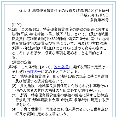
○山北町地域優良賃貸住宅の設置及び管理に関する条例
平成25年12月5日
条例第39号
(目的)
第1条
この条例は、特定優良賃貸住宅の供給の促進に関する
法律
(平成5年法律第52号。以下「法」という。)
及び地域優
良賃貸住宅制度要綱
(平成24年国住備第710号)
に基づく地域
優良賃貸住宅の設置及び管理について、法及び地方自治法
(昭和22年法律第67号)
並びにこれらに基づく命令の定める
ところによるほか、必要な事項を定めることを目的とす
る。
(用語の定義)
第2条
この条例において、
次の各号
に掲げる用語の定義は、
それぞれ
当該各号
に定めるところによる。
(1)
地域優良賃貸住宅 町が法第18条の規定に基づき建設
及び管理する賃貸住宅をいう。
(2)
共同施設 地域優良賃貸住宅に付設された駐車場その
他の入居者の共同の福祉のために必要な施設をいう。
(3)
所得 特定優良賃貸住宅の供給の促進に関する法律施
行規則
(平成5年建設省令第16号)
第1条第3号に規定する所
得をいう。
(4)
子育て世帯等 同居者に18歳未満の者がいる世帯及び
町長が規則に定める世帯をいう。