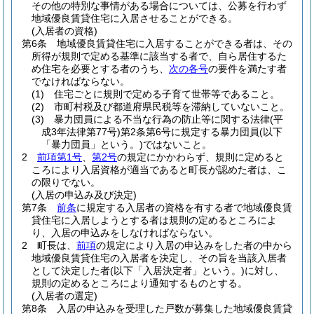
その他の特別な事情がある場合については、公募を行わず
地域優良賃貸住宅に入居させることができる。
(入居者の資格)
第6条
地域優良賃貸住宅に入居することができる者は、その
所得が規則で定める基準に該当する者で、自ら居住するた
め住宅を必要とする者のうち、
次の各号
の要件を満たす者
でなければならない。
(1)
住宅ごとに規則で定める子育て世帯等であること。
(2)
市町村税及び都道府県民税等を滞納していないこと。
(3)
暴力団員による不当な行為の防止等に関する法律
(平
成3年法律第77号)
第2条第6号に規定する暴力団員
(以下
「暴力団員」という。)
ではないこと。
2
前項第1号
、
第2号
の規定にかかわらず、規則に定めると
ころにより入居資格が適当であると町長が認めた者は、こ
の限りでない。
(入居の申込み及び決定)
第7条
前条
に規定する入居者の資格を有する者で地域優良賃
貸住宅に入居しようとする者は規則の定めるところによ
り、入居の申込みをしなければならない。
2
町長は、
前項
の規定により入居の申込みをした者の中から
地域優良賃貸住宅の入居者を決定し、その旨を当該入居者
として決定した者
(以下「入居決定者」という。)
に対し、
規則の定めるところにより通知するものとする。
(入居者の選定)
第8条
入居の申込みを受理した戸数が募集した地域優良賃貸