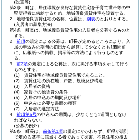
(設置等)
第3条
町は、居住環境が良好な賃貸住宅を子育て世帯等の中
堅所得者に供給するため、地域優良賃貸住宅を設置する。
2
地域優良賃貸住宅の名称、位置は、
別表
のとおりとする。
(入居者の募集方法)
第4条
町長は、地域優良賃貸住宅の入居者を公募するものと
する。
2
前項
の規定による公募は、町長が定めるところにより、入
居の申込みの期間の初日から起算して少なくとも1週間前
に、広報紙への掲載、掲示等の方法により行うものとす
る。
3
前2項
の規定による公募は、次に掲げる事項を示して行う
ものとする。
(1)
賃貸住宅が地域優良賃貸住宅であること。
(2)
賃貸住宅の所在地、戸数、規模及び構造
(3)
入居者の資格
(4)
家賃その他賃貸の条件
(5)
入居の申込みの期間及び場所
(6)
申込みに必要な書面の種類
(7)
入居者の選定方法
4
前項第5号
の申込みの期間は、少なくとも1週間としなけ
ればならない。
(公募の例外)
第5条
町長は、
前条第1項
の規定にかかわらず、所得が規則
で定める基準に該当する者であって災害、不良住宅の撤去