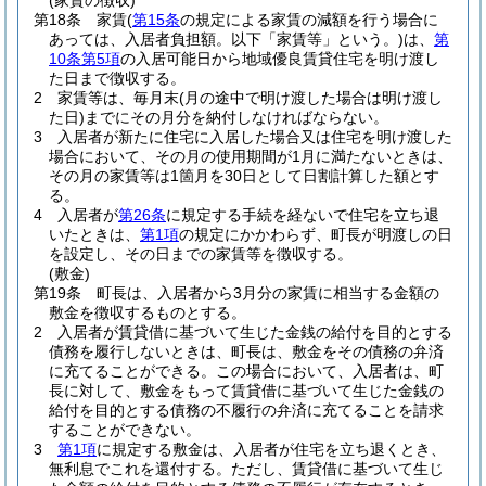
(家賃の徴収)
第18条
家賃
(
第15条
の規定による家賃の減額を行う場合に
あっては、入居者負担額。以下「家賃等」という。)
は、
第
10条第5項
の入居可能日から地域優良賃貸住宅を明け渡し
た日まで徴収する。
2
家賃等は、毎月末
(月の途中で明け渡した場合は明け渡し
た日)
までにその月分を納付しなければならない。
3
入居者が新たに住宅に入居した場合又は住宅を明け渡した
場合において、その月の使用期間が1月に満たないときは、
その月の家賃等は1箇月を30日として日割計算した額とす
る。
4
入居者が
第26条
に規定する手続を経ないで住宅を立ち退
いたときは、
第1項
の規定にかかわらず、町長が明渡しの日
を設定し、その日までの家賃等を徴収する。
(敷金)
第19条
町長は、入居者から3月分の家賃に相当する金額の
敷金を徴収するものとする。
2
入居者が賃貸借に基づいて生じた金銭の給付を目的とする
債務を履行しないときは、町長は、敷金をその債務の弁済
に充てることができる。
この場合において、入居者は、町
長に対して、敷金をもって賃貸借に基づいて生じた金銭の
給付を目的とする債務の不履行の弁済に充てることを請求
することができない。
3
第1項
に規定する敷金は、入居者が住宅を立ち退くとき、
無利息でこれを還付する。
ただし、賃貸借に基づいて生じ