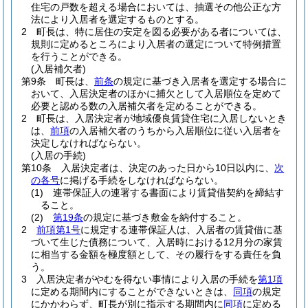
住宅の戸数を超える場合においては、抽選その他公正な方
法により入居者を選定するものとする。
2
町長は、特に居住の安定を図る必要がある者については、
規則に定めるところにより入居者の選定について特例措置
を行うことができる。
(入居補欠者)
第9条
町長は、
前条
の規定に基づき入居者を選定する場合に
おいて、入居決定者のほかに捕欠として入居順位を定めて
必要と認める数の入居補欠者を定めることができる。
2
町長は、入居決定者が地域優良賃貸住宅に入居しないとき
は、
前項
の入居補欠者のうちから入居順位に従い入居者を
決定しなければならない。
(入居の手続)
第10条
入居決定者は、決定のあった日から10日以内に、
次
の各号
に掲げる手続をしなければならない。
(1)
連帯保証人の連署する書面により賃貸借契約を締結す
ること。
(2)
第19条
の規定に基づき敷金を納付すること。
2
前項第1号
に規定する連帯保証人は、入居者の賃貸借に基
づいて生じた債務について、入居時における12月分の家賃
に相当する金額を極度額として、その履行をする責任を負
う。
3
入居決定者がやむを得ない事情により入居の手続を
第1項
に定める期間内にすることができないときは、
同項
の規定
にかかわらず、町長が別に指示する期間内に
同項
に定める