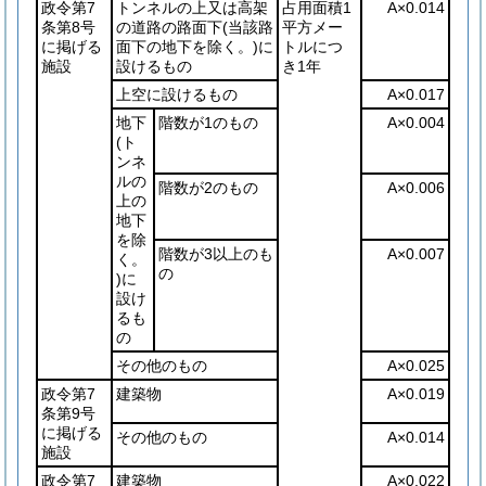
政令第7
トンネルの上又は高架
占用面積1
A×0.014
条第8号
の道路の路面下
(当該路
平方メー
に掲げる
面下の地下を除く。)
に
トルにつ
施設
設けるもの
き1年
上空に設けるもの
A×0.017
地下
階数が1のもの
A×0.004
(ト
ンネ
ルの
階数が2のもの
A×0.006
上の
地下
を除
階数が3以上のも
A×0.007
く。
の
)
に
設け
るも
の
その他のもの
A×0.025
政令第7
建築物
A×0.019
条第9号
に掲げる
その他のもの
A×0.014
施設
政令第7
建築物
A×0.022