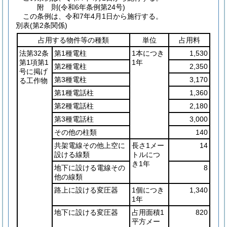
附
則
(令和6年
条例第24号)
この条例は、令和7年4月1日から施行する。
別表
(第2条関係)
占用する物件等の種類
単位
占用料
法第32条
第1種電柱
1本につき
1,530
第1項第1
1年
第2種電柱
2,350
号に掲げ
第3種電柱
3,170
る工作物
第1種電話柱
1,360
第2種電話柱
2,180
第3種電話柱
3,000
その他の柱類
140
共架電線その他上空に
長さ1メー
14
設ける線類
トルにつ
き1年
地下に設ける電線その
8
他の線類
路上に設ける変圧器
1個につき
1,340
1年
地下に設ける変圧器
占用面積1
820
平方メー