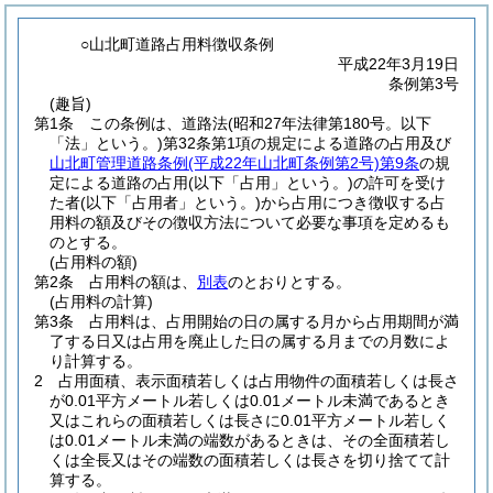
○山北町道路占用料徴収条例
平成22年3月19日
条例第3号
(趣旨)
第1条
この条例は、道路法
(昭和27年法律第180号。以下
「法」という。)
第32条第1項の規定による道路の占用及び
山北町管理道路条例
(平成22年山北町条例第2号)
第9条
の規
定による道路の占用
(以下「占用」という。)
の許可を受け
た者
(以下「占用者」という。)
から占用につき徴収する占
用料の額及びその徴収方法について必要な事項を定めるも
のとする。
(占用料の額)
第2条
占用料の額は、
別表
のとおりとする。
(占用料の計算)
第3条
占用料は、占用開始の日の属する月から占用期間が満
了する日又は占用を廃止した日の属する月までの月数によ
り計算する。
2
占用面積、表示面積若しくは占用物件の面積若しくは長さ
が0.01平方メートル若しくは0.01メートル未満であるとき
又はこれらの面積若しくは長さに0.01平方メートル若しく
は0.01メートル未満の端数があるときは、その全面積若し
くは全長又はその端数の面積若しくは長さを切り捨てて計
算する。