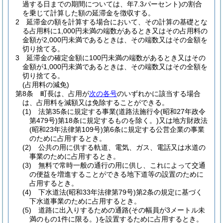
過する日までの期間については、年7.3パーセント)
の割合
を乗じて計算した額の延滞金を徴収する。
2
延滞金の額を計算する場合において、その計算の基礎とな
る占用料に1,000円未満の端数があるとき又はその占用料の
金額が2,000円未満であるときは、その端数又はその金額を
切り捨てる。
3
延滞金の確定金額に100円未満の端数があるとき又はその
金額が1,000円未満であるときは、その端数又はその全額を
切り捨てる。
(占用料の減免)
第8条
町長は、占用が
次の各号
のいずれかに該当する場合
は、占用料を減額又は免除することができる。
(1)
法第35条に規定する事業
(道路法施行令
(昭和27年政令
第479号)
第18条に規定するものを除く。)
又は地方財政法
(昭和23年法律第109号)
第6条に規定する公営企業の事業
のために占用するとき。
(2)
公共の用に供する軌道、電気、ガス、電話又は水道の
事業のために占用するとき。
(3)
無料で常時一般の通行の用に供し、これによって交通
の便益を増進することができる地下道等の設置のために
占用するとき。
(4)
下水道法
(昭和33年法律第79号)
第2条の規定に基づく
下水道事業のために占用するとき。
(5)
道路に出入りするための通路
(その幅員が3メートル未
満のもの1件に限る。)
を設置するために占用するとき。