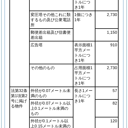
トルにつ
き1年
変圧塔その他これに類
1個につき
2,730
するもの及び公衆電話
1年
所
郵便差出箱及び信書便
1,150
差出箱
広告塔
表示面積1
910
平方メー
トルにつ
き1年
その他のもの
占用面積1
2,730
平方メー
トルにつ
き1年
法第32条
外径が0.07メートル未
長さ1メー
57
第1項第2
満のもの
トルにつ
号に掲げ
き1年
外径が0.07メートル以
82
る物件
上0.1メートル未満の
もの
外径が0.1メートル以
120
上0.15メートル未満の