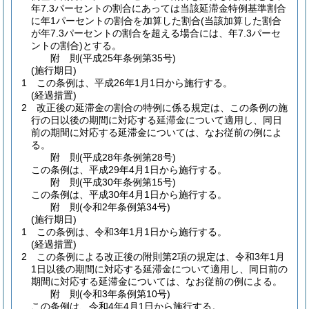
年7.3パーセントの割合にあっては当該延滞金特例基準割合
に年1パーセントの割合を加算した割合
(当該加算した割合
が年7.3パーセントの割合を超える場合には、年7.3パーセ
ントの割合)
とする。
附
則
(平成25年
条例第35号)
(施行期日)
1
この条例は、平成26年1月1日から施行する。
(経過措置)
2
改正後の延滞金の割合の特例に係る規定は、この条例の施
行の日以後の期間に対応する延滞金について適用し、同日
前の期間に対応する延滞金については、なお従前の例によ
る。
附
則
(平成28年
条例第28号)
この条例は、平成29年4月1日から施行する。
附
則
(平成30年
条例第15号)
この条例は、平成30年4月1日から施行する。
附
則
(令和2年
条例第34号)
(施行期日)
1
この条例は、令和3年1月1日から施行する。
(経過措置)
2
この条例による改正後の附則第2項の規定は、令和3年1月
1日以後の期間に対応する延滞金について適用し、同日前の
期間に対応する延滞金については、なお従前の例による。
附
則
(令和3年
条例第10号)
この条例は、令和4年4月1日から施行する。