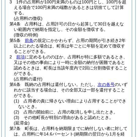
3
1件の占用料が100円未満のものは100円とし、100円を超
える場合で100円未満の端数があるときは切捨てして計算
する。
(占用料の徴収)
第4条
占用料は、占用許可の日から起算して30日を越えな
い範囲内で納期を指定し、その金額を徴収する。
(徴収の特例)
第5条
前条
の規定にかかわらず、占用の期間が引き続き2年
以上にわたる場合は、町長は年ごとに年額を定めて徴収す
ることができる。
2
前項
に定めるもののほか、占用料が特に多額であるとき、
又はその他の事由により一時に全額の納付が困難であると
認めるときは、町長は当該年度内で2回に分割徴収すること
ができる。
(占用料の還付)
第6条
既納の占用料は還付しない。
ただし、
次の各号
のいず
れかに該当する場合は、その全部又は一部を還付すること
ができる。
(1)
占用者の責に帰さない理由により占用することができ
ないとき。
(2)
占用の開始前に、占用の取消しを申し出たとき。
(3)
その他町長が特別の理由があると認めたとき。
(延滞金)
第7条
町長は、占用料を納期限までに納付しない者に対して
は、占用料に年14.6パーセント
(納期限の翌日から1月を経