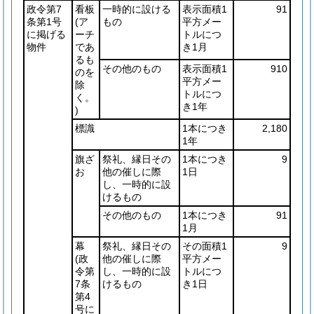
政令第7
看板
一時的に設ける
表示面積1
91
条第1号
(ア
もの
平方メー
に掲げる
ーチ
トルにつ
物件
であ
き1月
るも
その他のもの
表示面積1
910
のを
平方メー
除
トルにつ
く。
き1年
)
標識
1本につき
2,180
1年
旗ざ
祭礼、縁日その
1本につき
9
お
他の催しに際
1日
し、一時的に設
けるもの
その他のもの
1本につき
91
1月
幕
祭礼、縁日その
その面積1
9
(政
他の催しに際
平方メー
令第
し、一時的に設
トルにつ
7条
けるもの
き1日
第4
号に