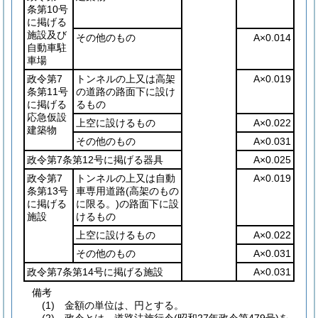
条第10号
に掲げる
施設及び
その他のもの
A×0.014
自動車駐
車場
政令第7
トンネルの上又は高架
A×0.019
条第11号
の道路の路面下に設け
に掲げる
るもの
応急仮設
上空に設けるもの
A×0.022
建築物
その他のもの
A×0.031
政令第7条第12号に掲げる器具
A×0.025
政令第7
トンネルの上又は自動
A×0.019
条第13号
車専用道路
(高架のもの
に掲げる
に限る。)
の路面下に設
施設
けるもの
上空に設けるもの
A×0.022
その他のもの
A×0.031
政令第7条第14号に掲げる施設
A×0.031
備考
(1) 金額の単位は、円とする。