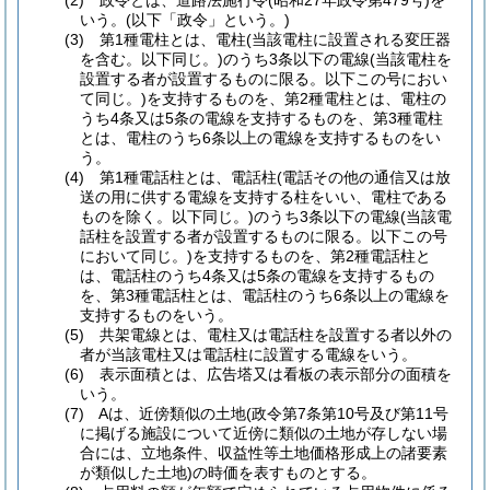
(2) 政令とは、道路法施行令(昭和27年政令第479号)を
いう。(以下「政令」という。)
(3) 第1種電柱とは、電柱(当該電柱に設置される変圧器
を含む。以下同じ。)のうち3条以下の電線(当該電柱を
設置する者が設置するものに限る。以下この号におい
て同じ。)を支持するものを、第2種電柱とは、電柱の
うち4条又は5条の電線を支持するものを、第3種電柱
とは、電柱のうち6条以上の電線を支持するものをい
う。
(4) 第1種電話柱とは、電話柱(電話その他の通信又は放
送の用に供する電線を支持する柱をいい、電柱である
ものを除く。以下同じ。)のうち3条以下の電線(当該電
話柱を設置する者が設置するものに限る。以下この号
において同じ。)を支持するものを、第2種電話柱と
は、電話柱のうち4条又は5条の電線を支持するもの
を、第3種電話柱とは、電話柱のうち6条以上の電線を
支持するものをいう。
(5) 共架電線とは、電柱又は電話柱を設置する者以外の
者が当該電柱又は電話柱に設置する電線をいう。
(6) 表示面積とは、広告塔又は看板の表示部分の面積を
いう。
(7) Aは、近傍類似の土地(政令第7条第10号及び第11号
に掲げる施設について近傍に類似の土地が存しない場
合には、立地条件、収益性等土地価格形成上の諸要素
が類似した土地)の時価を表すものとする。