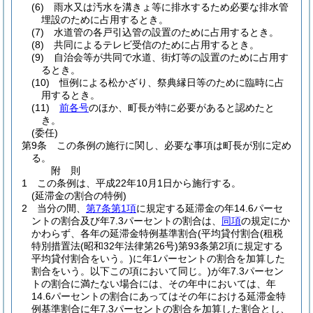
(6)
雨水又は汚水を溝きょ等に排水するため必要な排水管
埋設のために占用するとき。
(7)
水道管の各戸引込管の設置のために占用するとき。
(8)
共同によるテレビ受信のために占用するとき。
(9)
自治会等が共同で水道、街灯等の設置のために占用す
るとき。
(10)
恒例による松かざり、祭典縁日等のために臨時に占
用するとき。
(11)
前各号
のほか、町長が特に必要があると認めたと
き。
(委任)
第9条
この条例の施行に関し、必要な事項は町長が別に定め
る。
附
則
1
この条例は、平成22年10月1日から施行する。
(延滞金の割合の特例)
2
当分の間、
第7条第1項
に規定する延滞金の年14.6パーセ
ントの割合及び年7.3パーセントの割合は、
同項
の規定にか
かわらず、各年の延滞金特例基準割合
(平均貸付割合
(租税
特別措置法
(昭和32年法律第26号)
第93条第2項に規定する
平均貸付割合をいう。)
に年1パーセントの割合を加算した
割合をいう。以下この項において同じ。)
が年7.3パーセン
トの割合に満たない場合には、その年中においては、年
14.6パーセントの割合にあってはその年における延滞金特
例基準割合に年7.3パーセントの割合を加算した割合とし、