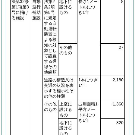
法第32条
自動
法第2
地下に
長さ1メー
8
第1項第3
運行
条2項
設ける
トルにつ
号に掲げ
補助
第5号
もの
き1年
る施設
施設
に規定
する自
動運転
装置に
よる検
知の対
その他
27
象とし
のもの
て設置
する導
線その
他線類
道路の構造又は
1本につき
2,180
交通の状況を表
1年
示する標示柱そ
の他の柱類
その他
上空に
占用面積1
1,360
のもの
設ける
平方メー
もの
トルにつ
き1年
地下に
820
設ける
もの