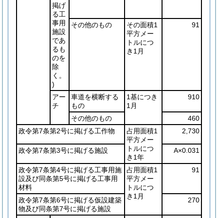
掲げ
る工
事用
その他のもの
その面積1
91
施設
平方メー
であ
トルにつ
るも
き1月
のを
除
く。
)
アー
車道を横断する
1基につき
910
チ
もの
1月
その他のもの
460
政令第7条第2号に掲げる工作物
占用面積1
2,730
平方メー
トルにつ
政令第7条第3号に掲げる施設
A×0.031
き1年
政令第7条第4号に掲げる工事用施
占用面積1
91
設及び同条第5号に掲げる工事用
平方メー
材料
トルにつ
き1月
政令第7条第6号に掲げる仮設建築
270
物及び同条第7号に掲げる施設