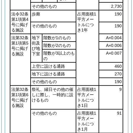
その他のもの
2,730
法令32条
歩廊
占用面積1
190
第1項第4
平方メー
号に掲げ
トルにつ
その他のもの
190
る施設
き1年
法第32条
地下
階数が1のもの
A×0.004
第1項第5
街及
階数が2のもの
A×0.006
号に掲げ
び地
階数が3以上のも
A×0.007
る施設
下室
の
上空に設ける通路
460
地下に設ける通路
270
その他のもの
190
法第32条
祭礼、縁日その他の催
占用面積1
9
第1項第6
しに際し、一時的に設
平方メー
号に掲げ
けるもの
トルにつ
る施設
き1日
その他のもの
占用面積1
91
平方メー
トルにつ
き1月