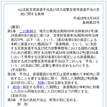
○山北町災害派遣手当及び武力攻撃災害等派遣手当の支
給に関する条例
平成18年3月24日
条例第22号
(趣旨)
第1条
この条例
は、地方公務員法
(昭和25年法律第261号)
第
24条第5項の規定に基づき、災害対策基本法
(昭和36年法律
第223号。以下「法」という。)
第32条第1項の規定による
本町に派遣された職員
(以下「派遣職員」という。)
に支給
する災害派遣手当及び武力攻撃事態等における国民の保護
のための措置に関する法律
(平成16年法律第112号)
第154条
において準用する法第32条第1項の規定による派遣職員に
支給する武力攻撃災害等派遣手当
(以下これらを「手当」と
いう。)
の支給に関し必要な事項を定めるものとする。
(手当額等)
第2条
手当は、派遣職員が住所又は居所を離れて本町内に滞
在することを要する場合に限り、滞在した期間及び利用施
設の区分に応じ、
別表
に定める額を支給する。
2
前項
に規定する滞在した期間は、派遣職員が本町内に到着
した日から同地を出発した日の前日までの間とする。
(支給方法)
第3条
手当の支給方法は、町長が別に定める。
附
則