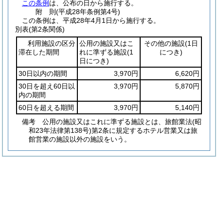
この条例
は、公布の日から施行する。
附
則
(平成28年
条例第4号)
この条例は、平成28年4月1日から施行する。
別表
(第2条関係)
利用施設の区分
公用の施設又はこ
その他の施設
(1日
滞在した期間
れに準ずる施設
(1
につき)
日につき)
30日以内の期間
3,970円
6,620円
30日を超え60日以
3,970円
5,870円
内の期間
60日を超える期間
3,970円
5,140円
備考 公用の施設又はこれに準ずる施設とは、旅館業法(昭
和23年法律第138号)第2条に規定するホテル営業又は旅
館営業の施設以外の施設をいう。